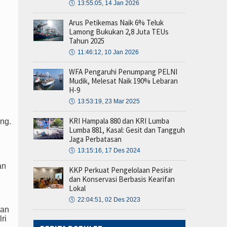
🕔
13:55:05, 14 Jan 2026
Arus Petikemas Naik 6% Teluk
Lamong Bukukan 2,8 Juta TEUs
Tahun 2025
🕔
11:46:12, 10 Jan 2026
WFA Pengaruhi Penumpang PELNI
Mudik, Melesat Naik 190% Lebaran
H-9
🕔
13:53:19, 23 Mar 2025
KRI Hampala 880 dan KRI Lumba
ang.
Lumba 881, Kasal: Gesit dan Tangguh
Jaga Perbatasan
🕔
13:15:16, 17 Des 2024
an
KKP Perkuat Pengelolaan Pesisir
dan Konservasi Berbasis Kearifan
Lokal
🕔
22:04:51, 02 Des 2023
aan
ri