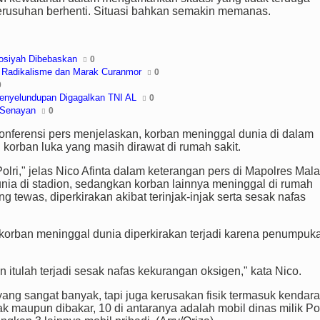
kerusuhan berhenti. Situasi bahkan semakin memanas.
hosiyah Dibebaskan
0
i Radikalisme dan Marak Curanmor
0
0
 Penyelundupan Digagalkan TNI AL
0
K Senayan
0
konferensi pers menjelaskan, korban meninggal dunia di dalam
g korban luka yang masih dirawat di rumah sakit.
lri," jelas Nico Afinta dalam keterangan pers di Mapolres Mal
nia di stadion, sedangkan korban lainnya meninggal di rumah
tewas, diperkirakan akibat terinjak-injak serta sesak nafas
korban meninggal dunia diperkirakan terjadi karena penumpuk
tulah terjadi sesak nafas kekurangan oksigen," kata Nico.
ang sangat banyak, tapi juga kerusakan fisik termasuk kendar
ak maupun dibakar, 10 di antaranya adalah mobil dinas milik Pol