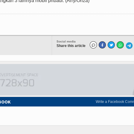
angkan 3 lainnya mobil pribadi. (Arry/Oriza)
Social media
Share this article
EBOOK
Write a Facebook Com