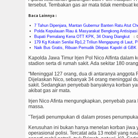
tersebut. Tembakan gas air mata tidak membuat 
Baca Lainnya :
7 Tahun Dipenjara, Mantan Gubernur Banten Ratu Atut C
Polda Kepulauan Riau & Masyarakat Bengkong Antisipas
Bupati Pemalang Kena OTT KPK, 34 Orang Diangkut
179 Kg Kokain Senilai Rp1,2 Triliun Mengapung di Laut,
Naik Bus Gratis, Ribuan Pemudik Dilepas Kapolri di GB
Kapolda Jawa Timur Irjen Pol Nico Alfinta dalam 
stadion serta di rumah sakit. Ada sekitar 180 oran
“Meninggal 127 orang, dua di antaranya anggota Po
Dijelaskan Nico, sebanyak 34 orang meninggal du
sakit. Sedangkan penyebab banyaknya korban yang 
akibat gas air mata.
Irjen Nico Afinta mengungkapkan, penyebab para 
massa.
"Terjadi penumpukan di dalam proses penumpukan i
Kerusuhan ini bukan hanya menelan korban jiwa y
operasional polisi. Tercatat ada 13 mobil yang rus