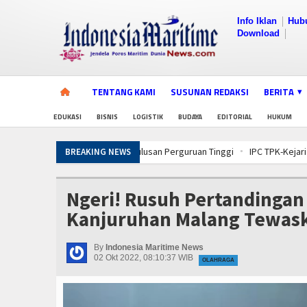
Info Iklan
Hub
Download
TENTANG KAMI
SUSUNAN REDAKSI
BERITA
EDUKASI
BISNIS
LOGISTIK
BUDAYA
EDITORIAL
HUKUM
IPC TPK-Kejari Jakut Perpanjang Kerj
BREAKING NEWS
Tarif Tuna Cakalang 0% ke Jepang, KKP
IPC TPK-Kejari Jakut Perpanjang Kerj
Ngeri! Rusuh Pertandingan
Tarif Tuna Cakalang 0% ke Jepang, KKP
Kanjuruhan Malang Tewask
IPC TPK-Kejari Jakut Perpanjang Kerj
Tarif Tuna Cakalang 0% ke Jepang, KKP
By
Indonesia Maritime News
02 Okt 2022, 08:10:37 WIB
OLAHRAGA