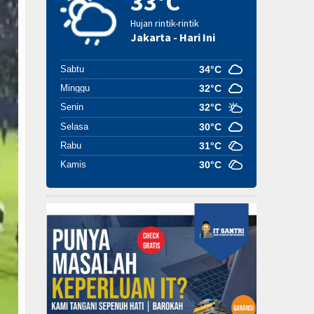
33°C
Hujan rintik-rintik
Jakarta - Hari Ini
Sabtu
34°C
Minggu
32°C
Senin
32°C
Selasa
30°C
Rabu
31°C
Kamis
30°C