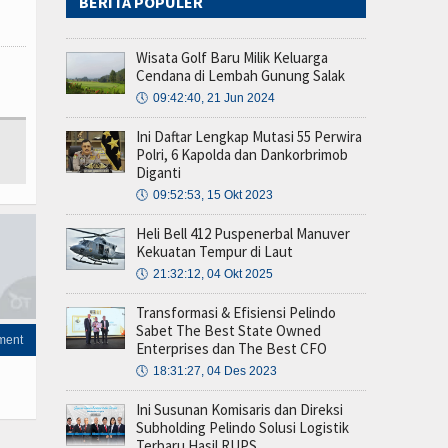
BERITA POPULER
Wisata Golf Baru Milik Keluarga
Cendana di Lembah Gunung Salak
🕔
09:42:40, 21 Jun 2024
Ini Daftar Lengkap Mutasi 55 Perwira
Polri, 6 Kapolda dan Dankorbrimob
Diganti
🕔
09:52:53, 15 Okt 2023
Heli Bell 412 Puspenerbal Manuver
Kekuatan Tempur di Laut
🕔
21:32:12, 04 Okt 2025
Transformasi & Efisiensi Pelindo
Sabet The Best State Owned
ment
Enterprises dan The Best CFO
🕔
18:31:27, 04 Des 2023
Ini Susunan Komisaris dan Direksi
Subholding Pelindo Solusi Logistik
Terbaru Hasil RUPS