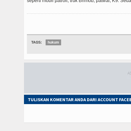
seperti mobil patroli, truk Brimob, patwal, K9. Sed
TAGS:
hukum
TULISKAN KOMENTAR ANDA DARI ACCOUNT FAC