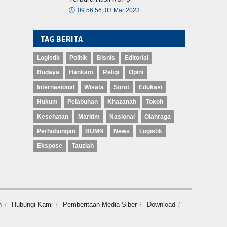
🕔
09:56:56, 03 Mar 2023
TAG BERITA
Logistik
Politik
Bisnis
Editorial
Budaya
Hankam
Religi
Opini
Internasional
Wisata
Sorot
Edukasi
Hukum
Pelabuhan
Khazanah
Tokoh
Kesehatan
Maritim
Nasional
Olahraga
Perhubungan
BUMN
News
Logistik
Ekspose
Tauziah
n
Hubungi Kami
Pemberitaan Media Siber
Download