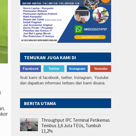
TEMUKAN JUGA KAMI DI
Facebook
Twitter
Instagram
Youtube
Ikuti kami di facebook, twitter, Instagram, Youtube
dan dapatkan informasi terbaru dari kami disana.
i
BERITA UTAMA
an.
skor
Throughput IPC Terminal Petikemas
Tembus 3,6 Juta TEUs, Tumbuh
13,2%