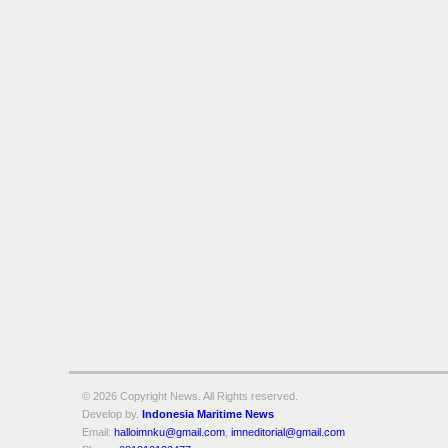
© 2026 Copyright
News. All Rights reserved.
Develop by.
Indonesia Maritime News
Email:
halloimnku@gmail.com
,
imneditorial@gmail.com