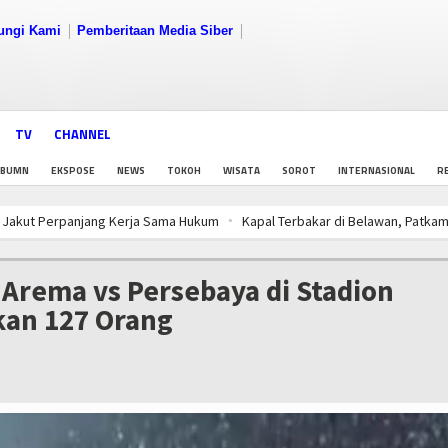
ungi Kami
Pemberitaan Media Siber
TV
CHANNEL
BUMN
EKSPOSE
NEWS
TOKOH
WISATA
SOROT
INTERNASIONAL
RE
a Sama Hukum
Kapal Terbakar di Belawan, Patkamla Rubiah Sigap Evakuas
 Jaga Rantai Produksi dan Tata Kelola
Aksi Kolaborasi Lindungi Mangrov
a Sama Hukum
Kapal Terbakar di Belawan, Patkamla Rubiah Sigap Evakuas
 Arema vs Persebaya di Stadion
 Jaga Rantai Produksi dan Tata Kelola
Aksi Kolaborasi Lindungi Mangrov
an 127 Orang
a Sama Hukum
Kapal Terbakar di Belawan, Patkamla Rubiah Sigap Evakuas
 Jaga Rantai Produksi dan Tata Kelola
Aksi Kolaborasi Lindungi Mangrov