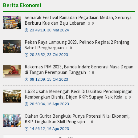
Berita Ekonomi
Semarak Festival Ramadan Pegadaian Medan, Serunya
Berburu Kue dan Baju Lebaran
0
🕔
23:49:10, 30 Mar 2024
Pekan Raya Lampung 2023, Pelindo Reginal 2 Panjang
Sabet Penghargaan
0
🕔
20:38:52, 23 Okt 2023
Rakernas PIM 2023, Bunda Indah: Generasi Masa Depan
di Tangan Perempuan Tangguh
0
🕔
09:12:09, 15 Okt 2023
1.628 Usaha Menengah Kecil Difasilitasi Pendampingan
Kembangkan Bisnis, Dirjen KKP: Supaya Naik Kela
0
🕔
20:50:34, 16 Agu 2023
Olahan Gurita Bengkulu Punya Potensi Nilai Ekonomi,
KKP Tingkatkan Skill Pengrajin
0
🕔
14:56:12, 16 Agu 2023