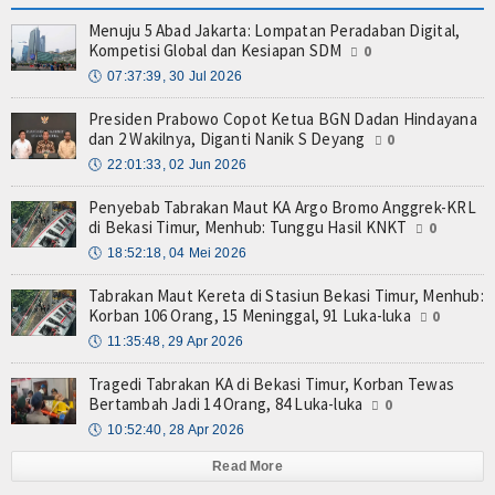
Menuju 5 Abad Jakarta: Lompatan Peradaban Digital,
Kompetisi Global dan Kesiapan SDM
0
🕔
07:37:39, 30 Jul 2026
Presiden Prabowo Copot Ketua BGN Dadan Hindayana
dan 2 Wakilnya, Diganti Nanik S Deyang
0
🕔
22:01:33, 02 Jun 2026
Penyebab Tabrakan Maut KA Argo Bromo Anggrek-KRL
di Bekasi Timur, Menhub: Tunggu Hasil KNKT
0
🕔
18:52:18, 04 Mei 2026
Tabrakan Maut Kereta di Stasiun Bekasi Timur, Menhub:
Korban 106 Orang, 15 Meninggal, 91 Luka-luka
0
🕔
11:35:48, 29 Apr 2026
Tragedi Tabrakan KA di Bekasi Timur, Korban Tewas
Bertambah Jadi 14 Orang, 84 Luka-luka
0
🕔
10:52:40, 28 Apr 2026
Read More