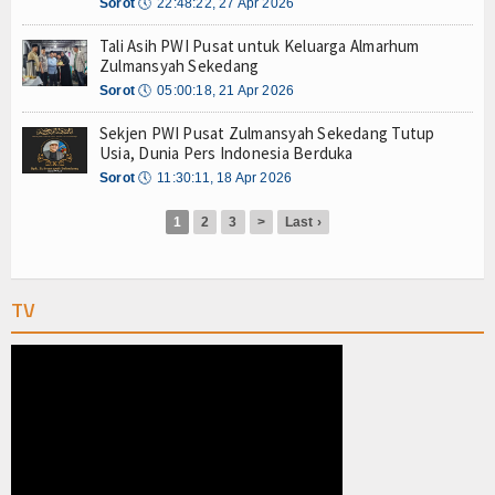
Olahraga
Sorot
🕔
22:48:22, 27 Apr 2026
Tali Asih PWI Pusat untuk Keluarga Almarhum
Perhubungan
Zulmansyah Sekedang
Sorot
🕔
05:00:18, 21 Apr 2026
Religi
Sekjen PWI Pusat Zulmansyah Sekedang Tutup
Opini
Usia, Dunia Pers Indonesia Berduka
Sorot
🕔
11:30:11, 18 Apr 2026
Pelabuhan
1
2
3
>
Last ›
Politik
Seni & Budaya
TV
Sorot
Tauziah
Tokoh
Wisata