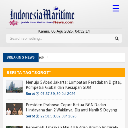
☰
Kamis, 06 Agu 2026,
04:32:15
Tentang Kami
Susunan Redaksi
Tingkatkan Perlindungan Pekerja, Menaker: Pen
BREAKING NEWS
Berita
Dorong Transparansi dan Kelancaran Logistik, I
Tarif Tuna Cakalang 0% ke Jepang, KKP Jaga Rant
BERITA TAG "SOROT"
Bisnis
Aksi Kolaborasi Lindungi Mangrove dan Populasi 
Menuju 5 Abad Jakarta: Lompatan Peradaban Digital,
PWI Pusat-AFPI Gelar Workshop Jurnalistik Bahas
BUMN
Kompetisi Global dan Kesiapan SDM
Indonesia-Tailan Perkuat Kemitraan Strategis, B
Sorot
🕔
07:37:39, 30 Jul 2026
Editorial
Lomba Agustusan Keluarga Besar Kolinlamil, Ser
Presiden Prabowo Copot Ketua BGN Dadan
Lancarkan Logistik dan Transparansi, IPC TPK O
Edukasi
Hindayana dan 2 Wakilnya, Diganti Nanik S Deyang
Kapal Terbakar di Belawan, Patkamla Rubiah Sig
Sorot
🕔
22:01:33, 02 Jun 2026
Tingkatkan Perlindungan Pekerja, Menaker: Pen
Ekspose
Dorong Transparansi dan Kelancaran Logistik, I
Penyebab Tabrakan Maut KA Argo Bromo Anggrek-