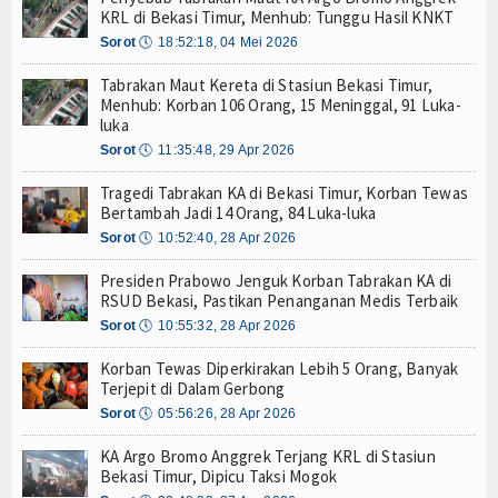
KRL di Bekasi Timur, Menhub: Tunggu Hasil KNKT
Tarif Tuna Cakalang 0% ke Jepang, KKP Jaga Rant
Hankam
Sorot
🕔
18:52:18, 04 Mei 2026
Aksi Kolaborasi Lindungi Mangrove dan Populasi 
Hukum
PWI Pusat-AFPI Gelar Workshop Jurnalistik Bahas
Tabrakan Maut Kereta di Stasiun Bekasi Timur,
Indonesia-Tailan Perkuat Kemitraan Strategis, B
Menhub: Korban 106 Orang, 15 Meninggal, 91 Luka-
Internasional
luka
Lomba Agustusan Keluarga Besar Kolinlamil, Ser
Lancarkan Logistik dan Transparansi, IPC TPK O
Sorot
🕔
11:35:48, 29 Apr 2026
Kelautan dan Perikanan
Kapal Terbakar di Belawan, Patkamla Rubiah Sig
Tragedi Tabrakan KA di Bekasi Timur, Korban Tewas
Tingkatkan Perlindungan Pekerja, Menaker: Pen
Bertambah Jadi 14 Orang, 84 Luka-luka
Kesehatan
Dorong Transparansi dan Kelancaran Logistik, I
Sorot
🕔
10:52:40, 28 Apr 2026
Tarif Tuna Cakalang 0% ke Jepang, KKP Jaga Rant
Khazanah
Presiden Prabowo Jenguk Korban Tabrakan KA di
Aksi Kolaborasi Lindungi Mangrove dan Populasi 
RSUD Bekasi, Pastikan Penanganan Medis Terbaik
Logistik
PWI Pusat-AFPI Gelar Workshop Jurnalistik Bahas
Sorot
🕔
10:55:32, 28 Apr 2026
Indonesia-Tailan Perkuat Kemitraan Strategis, B
Maritim
Lomba Agustusan Keluarga Besar Kolinlamil, Ser
Korban Tewas Diperkirakan Lebih 5 Orang, Banyak
Terjepit di Dalam Gerbong
Lancarkan Logistik dan Transparansi, IPC TPK O
Nasional
Sorot
🕔
05:56:26, 28 Apr 2026
Kapal Terbakar di Belawan, Patkamla Rubiah Sig
News
KA Argo Bromo Anggrek Terjang KRL di Stasiun
Bekasi Timur, Dipicu Taksi Mogok