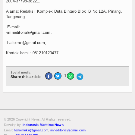
2004-37798-38221.
TV
Alamat Redaksi Komplek Duta Bintaro Blok B No.12A, Pinang,
Tangerang.
Channel
E-mail:
-
imneditorial@gmail.com
,
-
halloimn@gmail.com
,
Kontak kami : 081210120477
Social media

Share this article
© 2026 Copyright
News. All Rights reserved.
Develop by.
Indonesia Maritime News
Email:
halloimnku@gmail.com
,
imneditorial@gmail.com