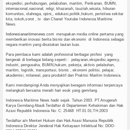
Olahraga
ekspedisi, perhubungan, pelabuhan, maritim, Perikanan, BUMN,
internasional,nasional, religi, khazanah, tauziah,wisata, hiburan
Perhubungan
komunitas, olahraga, opini,, edukasi,politik,hukum, peristiwa sekitar
kita, tokoh,sorot , tv dan Chanel Youtube Indonesia Maritime
News.
Religi
Indonesianaritimenews.com
merupakan media online pertama yang
Opini
memberikan inovasi berita bisnis dan ekonomi di Indonesia sebagai
negara maritim yang disatukan lautan luas.
Pelabuhan
Para pembaca kami adalah profesional berbagai profesi yang
bergerak di berbagai bidang seperti : pelayaran,ekspedisi,agency,
Politik
industri, pengusaha, BUMN,hukum, pekerja, aktivis pelabuhan,
maritim, logistik, transportasi, bisnis , ekonomi politisi, pelajar,
akademisi, milaneal, para produktif dan Praktisi Maritim Indonesia.
Seni & Budaya
Kami mendampingi Anda menyajikan beragam informasi terpercaya
Sorot
melangkah bersama meraih hari esok yang gemilang.
Indonesia Maritime News hadir sejak Tahun 2003. PT.Anugerah
Tauziah
Karya Gemilang Abadi.Terdaftar di Departemen Kehakiman dan Hak
Azasi Republik Indonesia No: C: 25468 HT.01.01.TH.2003
Tokoh
Terdaftar a/n Menteri Hukum dan Hak Asasi Manusia Republik
Wisata
Indonesia Direktur Jenderal Hak Kekayaan Intlektual No: DOO-