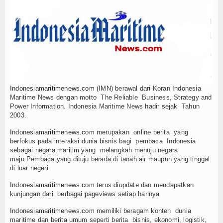
ran Logistik, IPC TPK Operasikan Alat Pemindai Peti Kemas Ekspor
Hankam
, KKP Jaga Rantai Produksi dan Tata Kelola
ve dan Populasi Kerang Dara di Bangka Belitung
Hukum
rnalistik Bahas Pindar Inklusi Keuangan, dan Perlindungan Publik
Internasional
aan Strategis, Bidang Energi hingga Ketahanan Pangan
Kolinlamil, Seru dan Gelak Tawa
Kelautan dan Perikanan
ansi, IPC TPK Operasikan Alat Pemindai Peti Kemas Ekspor
Indonesiamaritimenews.com
(IMN) berawal dari Koran Indonesia
amla Rubiah Sigap Evakuasi ABK
5 Motor Harley Pretelan dari China Di
Kesehatan
Maritime News dengan motto The Reliable Business, Strategy and
a, Menaker: Pengelolaan K3 Menyentuh Esensi Perlindungan Nyawa
Power Information. Indonesia Maritime News hadir sejak Tahun
ran Logistik, IPC TPK Operasikan Alat Pemindai Peti Kemas Ekspor
2003.
Khazanah
, KKP Jaga Rantai Produksi dan Tata Kelola
Indonesiamaritimenews.com
merupakan online berita yang
Logistik
ve dan Populasi Kerang Dara di Bangka Belitung
berfokus pada interaksi dunia bisnis bagi pembaca Indonesia
sebagai negara maritim yang melangkah menuju negara
rnalistik Bahas Pindar Inklusi Keuangan, dan Perlindungan Publik
maju.Pembaca yang dituju berada di tanah air maupun yang tinggal
Maritim
aan Strategis, Bidang Energi hingga Ketahanan Pangan
di luar negeri.
Kolinlamil, Seru dan Gelak Tawa
Nasional
Indonesiamaritimenews.com
terus diupdate dan mendapatkan
ansi, IPC TPK Operasikan Alat Pemindai Peti Kemas Ekspor
kunjungan dari berbagai pageviews setiap harinya
amla Rubiah Sigap Evakuasi ABK
News
Indonesiamaritimenews.com
memiliki beragam konten dunia
maritime dan berita umum seperti berita bisnis, ekonomi, logistik,