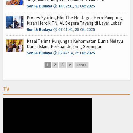
Kapal Siluman KRI Golok-688 Bikin Heboh Makass
Olahraga
Seni & Budaya
🕔
14:32:31, 31 Okt 2025
Perhubungan
Proses Syuting Film The Hostages Hero Rampung,
Kisah Heroik TNI AL Segera Tayang di Layar Lebar
Religi
Seni & Budaya
🕔
07:21:41, 25 Okt 2025
Opini
Kasal Terima Kunjungan Kehormatan Dunia Melayu
Dunia Islam, Perkuat Jejaring Serumpun
Pelabuhan
Seni & Budaya
🕔
07:47:14, 25 Okt 2025
Politik
1
2
3
>
Last ›
Seni & Budaya
TV
Sorot
Tauziah
Tokoh
Wisata