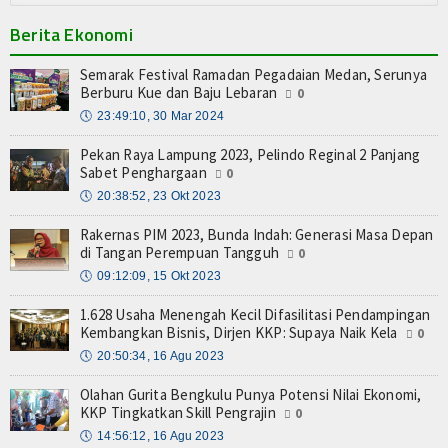
Berita Ekonomi
Semarak Festival Ramadan Pegadaian Medan, Serunya
Berburu Kue dan Baju Lebaran
0
🕔
23:49:10, 30 Mar 2024
Pekan Raya Lampung 2023, Pelindo Reginal 2 Panjang
Sabet Penghargaan
0
🕔
20:38:52, 23 Okt 2023
Rakernas PIM 2023, Bunda Indah: Generasi Masa Depan
di Tangan Perempuan Tangguh
0
🕔
09:12:09, 15 Okt 2023
1.628 Usaha Menengah Kecil Difasilitasi Pendampingan
Kembangkan Bisnis, Dirjen KKP: Supaya Naik Kela
0
🕔
20:50:34, 16 Agu 2023
Olahan Gurita Bengkulu Punya Potensi Nilai Ekonomi,
KKP Tingkatkan Skill Pengrajin
0
🕔
14:56:12, 16 Agu 2023