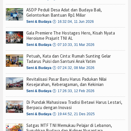
Menaker: Balai K3 Garda Terdepan Pencegahan K
Hankam
ASDP Peduli Desa Adat dan Budaya Bali,
Gubernur Pramono Luncurkan Call Centre 150081
Gelontorkan Bantuan Rp1 Miliar
Hukum
Ekspedisi Rupiah Berdaulat, KRI Terapang-648 d
Seni & Budaya
🕔
16:32:04, 11 Jun 2026
TNI AL Ajak Warga Makassar Seru-seruan Bersama
Internasional
Gala Premiere The Hostages Hero, Kisah Nyata
Bawa 1,3 Ton Narkoba, Kapal Berbendera Tanzani
Heroisme Prajurit TNI AL
Wuiih.. Lele Bandung Mendunia, Tembus Pasar Ta
Kelautan dan Perikanan
Seni & Budaya
🕔
07:10:33, 31 Mar 2026
Pembangunan Kapal Selam Scorpene Evolved Dim
KRI Terapang-648 Tiba di Pulau Sapudi, Edukasi C
Petuah, Kata dan Cinta: Rumah Sunting Gelar
Kesehatan
Kapal Siluman KRI Golok-688 Bikin Heboh Makass
Tadarus Puisi dan Santuni Anak Yatim
Gelorakan Semangat Merah Putih di Pesisir, Pos
Seni & Budaya
🕔
07:24:32, 08 Mar 2026
Khazanah
Menaker: Balai K3 Garda Terdepan Pencegahan K
Revitalisasi Pasar Baru Harus Padukan Nilai
Logistik
Gubernur Pramono Luncurkan Call Centre 150081
Kesejarahan, Keberagaman, dan Kekinian
Ekspedisi Rupiah Berdaulat, KRI Terapang-648 d
Seni & Budaya
🕔
17:26:33, 12 Feb 2026
Maritim
TNI AL Ajak Warga Makassar Seru-seruan Bersama
Di Pundak Mahasiswa Tradisi Betawi Harus Lestari,
Bawa 1,3 Ton Narkoba, Kapal Berbendera Tanzani
Nasional
Berpacu dengan Inovasi
Wuiih.. Lele Bandung Mendunia, Tembus Pasar Ta
Seni & Budaya
🕔
19:44:52, 21 Des 2025
Pembangunan Kapal Selam Scorpene Evolved Dim
News
KRI Terapang-648 Tiba di Pulau Sapudi, Edukasi C
Satgas MTF TNI Memukau Pelajar di Lebanon,
Suguhkan Budaya dan Kuliner Nusantara