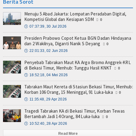
Berita Sorot
Menuju 5 Abad Jakarta: Lompatan Peradaban Digital,
Kompetisi Global dan Kesiapan SDM
0
🕔
07:37:39, 30 Jul 2026
Presiden Prabowo Copot Ketua BGN Dadan Hindayana
dan 2 Wakilnya, Diganti Nanik S Deyang
0
🕔
22:01:33, 02 Jun 2026
Penyebab Tabrakan Maut KA Argo Bromo Anggrek-KRL
di Bekasi Timur, Menhub: Tunggu Hasil KNKT
0
🕔
18:52:18, 04 Mei 2026
Tabrakan Maut Kereta di Stasiun Bekasi Timur, Menhub:
Korban 106 Orang, 15 Meninggal, 91 Luka-luka
0
🕔
11:35:48, 29 Apr 2026
Tragedi Tabrakan KA di Bekasi Timur, Korban Tewas
Bertambah Jadi 14 Orang, 84 Luka-luka
0
🕔
10:52:40, 28 Apr 2026
Read More