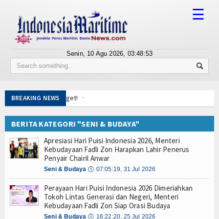
☰
Senin, 10 Agu 2026,
03:48:54
Tentang Kami
Susunan Redaksi
Gelorakan Semangat Merah Putih di Pesisir, Pos
BREAKING NEWS
Berita
Menaker: Balai K3 Garda Terdepan Pencegahan K
Gubernur Pramono Luncurkan Call Centre 150081
BERITA KATEGORI "SENI & BUDAYA"
Bisnis
Ekspedisi Rupiah Berdaulat, KRI Terapang-648 d
Apresiasi Hari Puisi Indonesia 2026, Menteri
TNI AL Ajak Warga Makassar Seru-seruan Bersama
BUMN
Kebudayaan Fadli Zon Harapkan Lahir Penerus
Bawa 1,3 Ton Narkoba, Kapal Berbendera Tanzani
Penyair Chairil Anwar
Editorial
Wuiih.. Lele Bandung Mendunia, Tembus Pasar Ta
Seni & Budaya
🕔
07:05:19, 31 Jul 2026
Pembangunan Kapal Selam Scorpene Evolved Dim
Edukasi
Perayaan Hari Puisi Indonesia 2026 Dimeriahkan
KRI Terapang-648 Tiba di Pulau Sapudi, Edukasi C
Tokoh Lintas Generasi dan Negeri, Menteri
Kapal Siluman KRI Golok-688 Bikin Heboh Makass
Kebudayaan Fadli Zon Siap Orasi Budaya
Ekspose
Gelorakan Semangat Merah Putih di Pesisir, Pos
Seni & Budaya
🕔
16:22:20, 25 Jul 2026