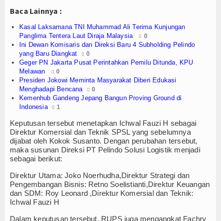
Olahraga
Baca Lainnya :
Perhubungan
Kasal Laksamana TNI Muhammad Ali Terima Kunjungan
Panglima Tentera Laut Diraja Malaysia
0
Religi
Ini Dewan Komisaris dan Direksi Baru 4 Subholding Pelindo
yang Baru Diangkat
0
Geger PN Jakarta Pusat Perintahkan Pemilu Ditunda, KPU
Opini
Melawan
0
Presiden Jokowi Meminta Masyarakat Diberi Edukasi
Pelabuhan
Menghadapi Bencana
0
Kemenhub Gandeng Jepang Bangun Proving Ground di
Politik
Indonesia
1
Keputusan tersebut menetapkan Ichwal Fauzi H sebagai
Seni & Budaya
Direktur Komersial dan Teknik SPSL yang sebelumnya
dijabat oleh Kokok Susanto. Dengan perubahan tersebut,
Sorot
maka susunan Direksi PT Pelindo Solusi Logistik menjadi
sebagai berikut:
Tauziah
Direktur Utama: Joko Noerhudha,
Direktur Strategi dan
Pengembangan Bisnis: Retno Soelistianti,
Direktur Keuangan
Tokoh
dan SDM: Roy Leonard ,
Direktur Komersial dan Teknik:
Ichwal Fauzi H
Wisata
Dalam keputusan tersebut, RUPS juga mengangkat Fachry