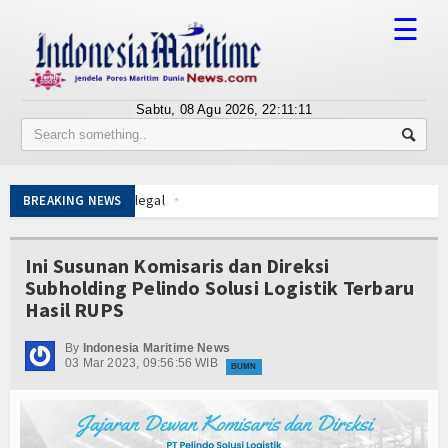
☰
Sabtu, 08 Agu 2026,
22:11:12
Tentang Kami
Susunan Redaksi
k Lawan Pinjol Ilegal
BREAKING NEWS
Berita
IPC TPK-Kejari Jakut Perpanjang Kerja Sama Hukum
otor Harley Pretelan dari China Diselundupkan Lewat Tanjung Priok
Bisnis
Ini Susunan Komisaris dan Direksi
 Esensi Perlindungan Nyawa
Subholding Pelindo Solusi Logistik Terbaru
t Pemindai Peti Kemas Ekspor
BUMN
Hasil RUPS
Kelola
Editorial
 Belitung
By
Indonesia Maritime News
03 Mar 2023, 09:56:56 WIB
Nelayan Merah Putih
BUMN
Edukasi
k Lawan Pinjol Ilegal
IPC TPK-Kejari Jakut Perpanjang Kerja Sama Hukum
Ekspose
otor Harley Pretelan dari China Diselundupkan Lewat Tanjung Priok