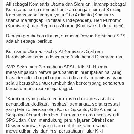
Ali sebagai Komisaris Utama dan Sjahrian Harahap sebagai
TV
Komisaris, serta memberhentikan dengan hormat 3 orang
Komisaris sebelumnya, yaitu Otto Ardianto (Komisaris
Utama merangkap Komisaris Independen), Heri Purnomo
Channel
(Komisaris), dan Seppalga Ahmad (Komisaris Independen).
Dengan perubahan di atas, susunan Dewan Komisaris SPSL
adalah sebagai berikut:
Komisaris Utama: Fachry Ali
Komisaris: Sjahrian
Harahap
Komisaris Independen: Abdulhamid Dipopramono.
SVP Sekretaris Perusahaan SPSL, Kiki M. Hikmat,
menyampaikan bahwa perubahan ini merupakan hal yang
biasa terjadi sebagai bagian dari dinamika organisasi yang
selalu berusaha untuk tumbuh dan berkembang serta terus
berpacu mencapai kinerja unggul.
“Kami menyampaikan terima kasih dan apresiasi atas
pengabdian, dedikasi, inspirasi, semangat, serta prestasi
yang telah diberikan oleh Kokok Susanto, Otto Ardianto,
Seppalga Ahmad, dan Heri Purnomo selama berkarya di
SPSL dan Kami mendukung penuh jajaran Direksi dan
Dewan Komisaris yang baru untuk bersama-sama
mewujudkan visi dan misi perusahaan,” ujar Kiki.