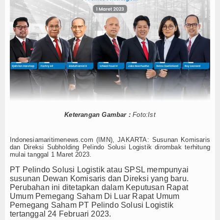
 Esensi Perlindungan Nyawa
Hankam
t Pemindai Peti Kemas Ekspor
Kelola
Hukum
 Belitung
Internasional
Nelayan Merah Putih
k Lawan Pinjol Ilegal
Kelautan dan Perikanan
IPC TPK-Kejari Jakut Perpanjang Kerja Sama Hukum
otor Harley Pretelan dari China Diselundupkan Lewat Tanjung Priok
Kesehatan
 Esensi Perlindungan Nyawa
t Pemindai Peti Kemas Ekspor
Keterangan Gambar :
Foto:Ist
Khazanah
Kelola
Logistik
 Belitung
Indonesiamaritimenews.com (IMN), JAKARTA: Susunan Komisaris
dan Direksi Subholding Pelindo Solusi Logistik dirombak terhitung
Nelayan Merah Putih
mulai tanggal 1 Maret 2023.
Maritim
PT Pelindo Solusi Logistik atau SPSL mempunyai
susunan Dewan Komi
saris dan Direksi yang baru.
Nasional
Perubahan ini ditetapkan dalam Keputusan Rapat
Umum Pemegang Saham Di Luar Rapat Umum
News
Pemegang Saham PT Pelindo Solusi Logistik
tertanggal 24 Februari 2023.