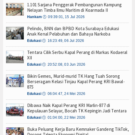
1.101 Sarjana Penggerak Pembangunan Kampung
Panglima TNI dan Kepala Staf Angkatan
Hankam
Nelayan Timba Ilmu Maritim di Koarmada II
t Dabo Singkep
Hankam
🕔
09:39:01, 15 Jul 2026
uni Anak Yatim
Hukum
yan Merah Putih
Pelindo, BNN dan BPBD Kota Surabaya Edukasi
Internasional
wan Pinjol Ilegal
Anak Kenal Pelabuhan dan Bahaya Narkoba
TPK-Kejari Jakut Perpanjang Kerja Sama Hukum
Edukasi
🕔
16:23:49, 06 Jul 2026
Kelautan dan Perikanan
ongan Baja Pertama
Tentara Cilik Serbu Kapal Perang di Markas Kodaeral
kan Mekanisme Berlapis
XII
Kesehatan
kses
Edukasi
🕔
20:52:08, 03 Jun 2026
Panglima TNI dan Kepala Staf Angkatan
Khazanah
Bikin Gemes, Murid-murid TK Hang Tuah Sorong
t Dabo Singkep
Berseragam Kelasi Tinjau Kapal Perang KRI Bawal-
Logistik
uni Anak Yatim
875
yan Merah Putih
Edukasi
🕔
06:04:47, 24 Mei 2026
Maritim
wan Pinjol Ilegal
Dibawa Naik Kapal Perang KRI Marlin-877 di
TPK-Kejari Jakut Perpanjang Kerja Sama Hukum
Nasional
Kepulauan Selayar, Bocah TK Kepingin Jadi Tentara
ongan Baja Pertama
Edukasi
🕔
01:04:00, 22 Mei 2026
News
Buka Peluang Kerja Baru Kemnaker Gandeng TikTok,
Dorong Talenta Ekonomi Digital