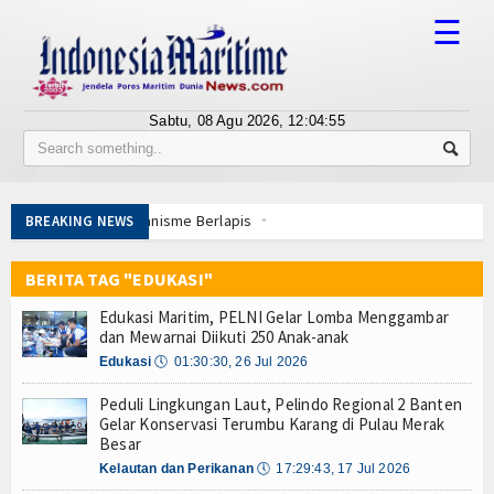
☰
Sabtu, 08 Agu 2026,
12:04:55
Tentang Kami
Susunan Redaksi
kan Mekanisme Berlapis
BREAKING NEWS
Berita
kses
Panglima TNI dan Kepala Staf Angkatan
BERITA TAG "EDUKASI"
Bisnis
t Dabo Singkep
Edukasi Maritim, PELNI Gelar Lomba Menggambar
uni Anak Yatim
BUMN
dan Mewarnai Diikuti 250 Anak-anak
yan Merah Putih
Edukasi
🕔
01:30:30, 26 Jul 2026
Editorial
wan Pinjol Ilegal
Peduli Lingkungan Laut, Pelindo Regional 2 Banten
TPK-Kejari Jakut Perpanjang Kerja Sama Hukum
Edukasi
Gelar Konservasi Terumbu Karang di Pulau Merak
ongan Baja Pertama
Besar
kan Mekanisme Berlapis
Ekspose
Kelautan dan Perikanan
🕔
17:29:43, 17 Jul 2026
kses