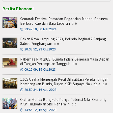
Berita Ekonomi
Semarak Festival Ramadan Pegadaian Medan, Serunya
Berburu Kue dan Baju Lebaran
0
🕔
23:49:10, 30 Mar 2024
Pekan Raya Lampung 2023, Pelindo Reginal 2 Panjang
Sabet Penghargaan
0
🕔
20:38:52, 23 Okt 2023
Rakernas PIM 2023, Bunda Indah: Generasi Masa Depan
di Tangan Perempuan Tangguh
0
🕔
09:12:09, 15 Okt 2023
1.628 Usaha Menengah Kecil Difasilitasi Pendampingan
Kembangkan Bisnis, Dirjen KKP: Supaya Naik Kela
0
🕔
20:50:34, 16 Agu 2023
Olahan Gurita Bengkulu Punya Potensi Nilai Ekonomi,
KKP Tingkatkan Skill Pengrajin
0
🕔
14:56:12, 16 Agu 2023