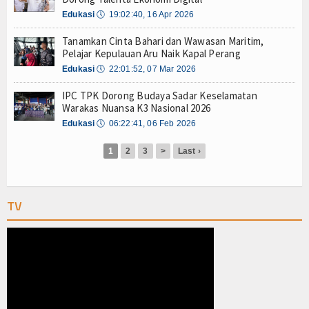
Olahraga
Edukasi
🕔
19:02:40, 16 Apr 2026
Perhubungan
Tanamkan Cinta Bahari dan Wawasan Maritim,
Pelajar Kepulauan Aru Naik Kapal Perang
Religi
Edukasi
🕔
22:01:52, 07 Mar 2026
Opini
IPC TPK Dorong Budaya Sadar Keselamatan
Warakas Nuansa K3 Nasional 2026
Pelabuhan
Edukasi
🕔
06:22:41, 06 Feb 2026
Politik
1
2
3
>
Last ›
Seni & Budaya
TV
Sorot
Tauziah
Tokoh
Wisata