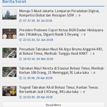
Berita Sorot
Menuju 5 Abad Jakarta: Lompatan Peradaban Digital,
Kompetisi Global dan Kesiapan SDM
0
🕔
07:37:39, 30 Jul 2026
Presiden Prabowo Copot Ketua BGN Dadan Hindayana
dan 2 Wakilnya, Diganti Nanik S Deyang
0
🕔
22:01:33, 02 Jun 2026
Penyebab Tabrakan Maut KA Argo Bromo Anggrek-KRL
di Bekasi Timur, Menhub: Tunggu Hasil KNKT
0
🕔
18:52:18, 04 Mei 2026
Tabrakan Maut Kereta di Stasiun Bekasi Timur, Menhub:
Korban 106 Orang, 15 Meninggal, 91 Luka-luka
0
🕔
11:35:48, 29 Apr 2026
Tragedi Tabrakan KA di Bekasi Timur, Korban Tewas
Bertambah Jadi 14 Orang, 84 Luka-luka
0
🕔
10:52:40, 28 Apr 2026
Read More