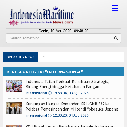
☰
Senin, 10 Agu 2026,
09:48:27
Tentang Kami
Susunan Redaksi
Gelorakan Semangat Merah Putih di Pesisir, Pos
BREAKING NEWS
Berita
Menaker: Balai K3 Garda Terdepan Pencegahan K
Gubernur Pramono Luncurkan Call Centre 150081
BERITA KATEGORI "INTERNASIONAL"
Bisnis
Ekspedisi Rupiah Berdaulat, KRI Terapang-648 d
Indonesia-Tailan Perkuat Kemitraan Strategis,
TNI AL Ajak Warga Makassar Seru-seruan Bersama
BUMN
Bidang Energi hingga Ketahanan Pangan
Bawa 1,3 Ton Narkoba, Kapal Berbendera Tanzani
Internasional
🕔
19:58:04, 03 Agu 2026
Editorial
Wuiih.. Lele Bandung Mendunia, Tembus Pasar Ta
Kunjungan Hangat Komandan KRI -GNR 332 ke
Pembangunan Kapal Selam Scorpene Evolved Dim
Edukasi
Pejabat Pemerintah dan Militer di Yokosuka Jepang
KRI Terapang-648 Tiba di Pulau Sapudi, Edukasi C
Internasional
🕔
12:30:26, 04 Agu 2026
Kapal Siluman KRI Golok-688 Bikin Heboh Makass
Ekspose
Gelorakan Semangat Merah Putih di Pesisir, Pos
PWI Pusat Kecam Penahanan Jurnalis Indonesia