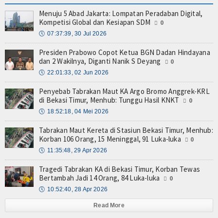
Menuju 5 Abad Jakarta: Lompatan Peradaban Digital,
Kompetisi Global dan Kesiapan SDM
0
🕔
07:37:39, 30 Jul 2026
Presiden Prabowo Copot Ketua BGN Dadan Hindayana
dan 2 Wakilnya, Diganti Nanik S Deyang
0
🕔
22:01:33, 02 Jun 2026
Penyebab Tabrakan Maut KA Argo Bromo Anggrek-KRL
di Bekasi Timur, Menhub: Tunggu Hasil KNKT
0
🕔
18:52:18, 04 Mei 2026
Tabrakan Maut Kereta di Stasiun Bekasi Timur, Menhub:
Korban 106 Orang, 15 Meninggal, 91 Luka-luka
0
🕔
11:35:48, 29 Apr 2026
Tragedi Tabrakan KA di Bekasi Timur, Korban Tewas
Bertambah Jadi 14 Orang, 84 Luka-luka
0
🕔
10:52:40, 28 Apr 2026
Read More