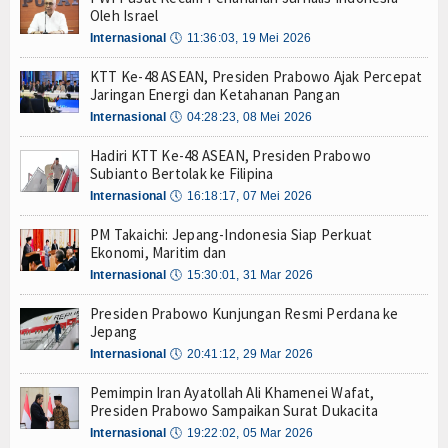
Oleh Israel
Menaker: Balai K3 Garda Terdepan Pencegahan K
Hankam
Internasional
Gubernur Pramono Luncurkan Call Centre 150081
🕔
11:36:03, 19 Mei 2026
Hukum
Ekspedisi Rupiah Berdaulat, KRI Terapang-648 d
KTT Ke-48 ASEAN, Presiden Prabowo Ajak Percepat
TNI AL Ajak Warga Makassar Seru-seruan Bersama
Jaringan Energi dan Ketahanan Pangan
Internasional
Bawa 1,3 Ton Narkoba, Kapal Berbendera Tanzani
Internasional
🕔
04:28:23, 08 Mei 2026
Wuiih.. Lele Bandung Mendunia, Tembus Pasar Ta
Kelautan dan Perikanan
Hadiri KTT Ke-48 ASEAN, Presiden Prabowo
Pembangunan Kapal Selam Scorpene Evolved Dim
Subianto Bertolak ke Filipina
KRI Terapang-648 Tiba di Pulau Sapudi, Edukasi C
Kesehatan
Internasional
🕔
16:18:17, 07 Mei 2026
Kapal Siluman KRI Golok-688 Bikin Heboh Makass
Gelorakan Semangat Merah Putih di Pesisir, Pos
PM Takaichi: Jepang-Indonesia Siap Perkuat
Khazanah
Ekonomi, Maritim dan
Menaker: Balai K3 Garda Terdepan Pencegahan K
Internasional
🕔
15:30:01, 31 Mar 2026
Logistik
Gubernur Pramono Luncurkan Call Centre 150081
Ekspedisi Rupiah Berdaulat, KRI Terapang-648 d
Presiden Prabowo Kunjungan Resmi Perdana ke
Maritim
TNI AL Ajak Warga Makassar Seru-seruan Bersama
Jepang
Bawa 1,3 Ton Narkoba, Kapal Berbendera Tanzani
Internasional
🕔
20:41:12, 29 Mar 2026
Nasional
Wuiih.. Lele Bandung Mendunia, Tembus Pasar Ta
Pemimpin Iran Ayatollah Ali Khamenei Wafat,
Pembangunan Kapal Selam Scorpene Evolved Dim
News
Presiden Prabowo Sampaikan Surat Dukacita
KRI Terapang-648 Tiba di Pulau Sapudi, Edukasi C
Internasional
🕔
19:22:02, 05 Mar 2026