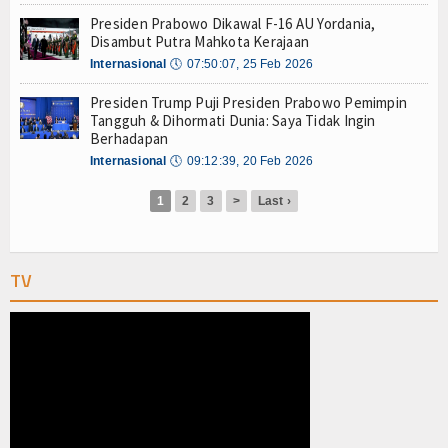
Kapal Siluman KRI Golok-688 Bikin Heboh Makass
Olahraga
Presiden Prabowo Dikawal F-16 AU Yordania,
Disambut Putra Mahkota Kerajaan
Perhubungan
Internasional
🕔
07:50:07, 25 Feb 2026
Religi
Presiden Trump Puji Presiden Prabowo Pemimpin
Tangguh & Dihormati Dunia: Saya Tidak Ingin
Opini
Berhadapan
Internasional
🕔
09:12:39, 20 Feb 2026
Pelabuhan
1
2
3
>
Last ›
Politik
Seni & Budaya
TV
Sorot
Tauziah
Tokoh
Wisata