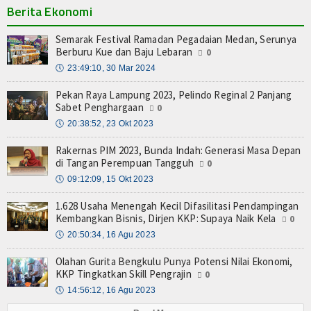
Berita Ekonomi
Semarak Festival Ramadan Pegadaian Medan, Serunya
Berburu Kue dan Baju Lebaran
0
🕔
23:49:10, 30 Mar 2024
Pekan Raya Lampung 2023, Pelindo Reginal 2 Panjang
Sabet Penghargaan
0
🕔
20:38:52, 23 Okt 2023
Rakernas PIM 2023, Bunda Indah: Generasi Masa Depan
di Tangan Perempuan Tangguh
0
🕔
09:12:09, 15 Okt 2023
1.628 Usaha Menengah Kecil Difasilitasi Pendampingan
Kembangkan Bisnis, Dirjen KKP: Supaya Naik Kela
0
🕔
20:50:34, 16 Agu 2023
Olahan Gurita Bengkulu Punya Potensi Nilai Ekonomi,
KKP Tingkatkan Skill Pengrajin
0
🕔
14:56:12, 16 Agu 2023