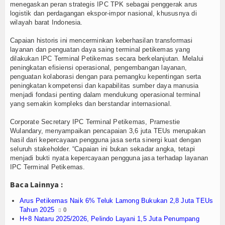
Olahraga
menegaskan peran strategis IPC TPK sebagai penggerak arus
logistik dan perdagangan ekspor-impor nasional, khususnya di
Perhubungan
wilayah barat Indonesia.
Capaian historis ini mencerminkan keberhasilan transformasi
Religi
layanan dan penguatan daya saing terminal petikemas yang
dilakukan IPC Terminal Petikemas secara berkelanjutan. Melalui
Opini
peningkatan efisiensi operasional, pengembangan layanan,
penguatan kolaborasi dengan para pemangku kepentingan serta
peningkatan kompetensi dan kapabilitas sumber daya manusia
Pelabuhan
menjadi fondasi penting dalam mendukung operasional terminal
yang semakin kompleks dan berstandar internasional.
Politik
Corporate Secretary IPC Terminal Petikemas, Pramestie
Seni & Budaya
Wulandary, menyampaikan pencapaian 3,6 juta TEUs merupakan
hasil dari kepercayaan pengguna jasa serta sinergi kuat dengan
seluruh stakeholder. “Capaian ini bukan sekadar angka, tetapi
Sorot
menjadi bukti nyata kepercayaan pengguna jasa terhadap layanan
IPC Terminal Petikemas.
Tauziah
Baca Lainnya :
Tokoh
Arus Petikemas Naik 6% Teluk Lamong Bukukan 2,8 Juta TEUs
Tahun 2025
0
Wisata
H+8 Nataru 2025/2026, Pelindo Layani 1,5 Juta Penumpang