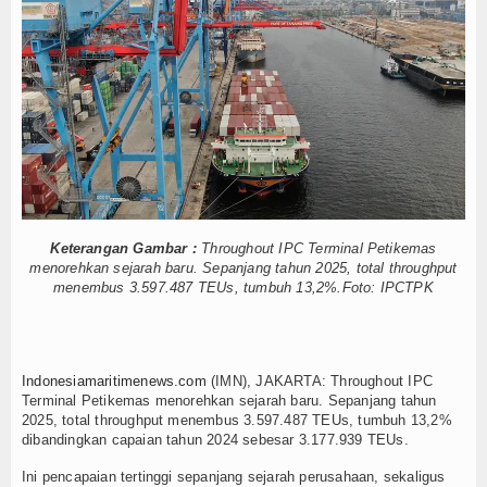
elancaran Logistik, IPC TPK Operasikan Alat Pemindai Peti Kemas Ekspor
Hankam
 Jepang, KKP Jaga Rantai Produksi dan Tata Kelola
Mangrove dan Populasi Kerang Dara di Bangka Belitung
Hukum
shop Jurnalistik Bahas Pindar Inklusi Keuangan, dan Perlindungan Publik
Internasional
asi Pindar, Pers Garda Terdepan Edukasi Publik Lawan Pinjol Ilegal
tan Kompetensi Lulusan Perguruan Tinggi
IPC TPK-Kejari Jakut Perpa
Kelautan dan Perikanan
, Patkamla Rubiah Sigap Evakuasi ABK
5 Motor Harley Pretelan dari Ch
Pekerja, Menaker: Pengelolaan K3 Menyentuh Esensi Perlindungan Nyawa
Kesehatan
elancaran Logistik, IPC TPK Operasikan Alat Pemindai Peti Kemas Ekspor
Keterangan Gambar :
Throughout IPC Terminal Petikemas
 Jepang, KKP Jaga Rantai Produksi dan Tata Kelola
Khazanah
menorehkan sejarah baru. Sepanjang tahun 2025, total throughput
Mangrove dan Populasi Kerang Dara di Bangka Belitung
menembus 3.597.487 TEUs, tumbuh 13,2%.Foto: IPCTPK
Logistik
shop Jurnalistik Bahas Pindar Inklusi Keuangan, dan Perlindungan Publik
asi Pindar, Pers Garda Terdepan Edukasi Publik Lawan Pinjol Ilegal
Maritim
Indonesiamaritimenews.com
(IMN), JAKARTA: Throughout IPC
Nasional
Terminal Petikemas menorehkan sejarah baru. Sepanjang tahun
2025, total throughput menembus 3.597.487 TEUs, tumbuh 13,2%
dibandingkan capaian tahun 2024 sebesar 3.177.939 TEUs.
News
Ini pencapaian tertinggi sepanjang sejarah perusahaan, sekaligus