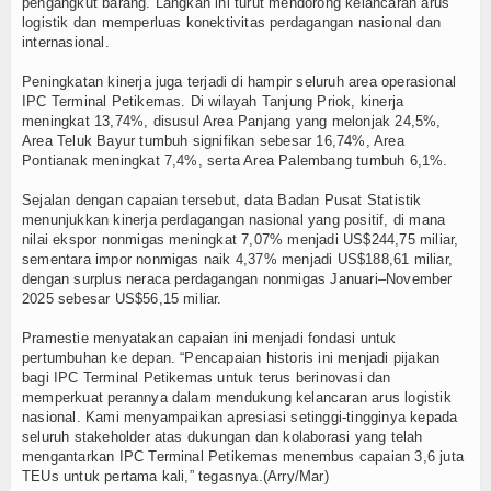
pengangkut barang. Langkah ini turut mendorong kelancaran arus
logistik dan memperluas konektivitas perdagangan nasional dan
internasional.
Peningkatan kinerja juga terjadi di hampir seluruh area operasional
IPC Terminal Petikemas. Di wilayah Tanjung Priok, kinerja
meningkat 13,74%, disusul Area Panjang yang melonjak 24,5%,
Area Teluk Bayur tumbuh signifikan sebesar 16,74%, Area
Pontianak meningkat 7,4%, serta Area Palembang tumbuh 6,1%.
Sejalan dengan capaian tersebut, data Badan Pusat Statistik
menunjukkan kinerja perdagangan nasional yang positif, di mana
nilai ekspor nonmigas meningkat 7,07% menjadi US$244,75 miliar,
sementara impor nonmigas naik 4,37% menjadi US$188,61 miliar,
dengan surplus neraca perdagangan nonmigas Januari–November
2025 sebesar US$56,15 miliar.
Pramestie menyatakan capaian ini menjadi fondasi untuk
pertumbuhan ke depan. “Pencapaian historis ini menjadi pijakan
bagi IPC Terminal Petikemas untuk terus berinovasi dan
memperkuat perannya dalam mendukung kelancaran arus logistik
nasional. Kami menyampaikan apresiasi setinggi-tingginya kepada
seluruh stakeholder atas dukungan dan kolaborasi yang telah
mengantarkan IPC Terminal Petikemas menembus capaian 3,6 juta
TEUs untuk pertama kali,” tegasnya.(Arry/Mar)