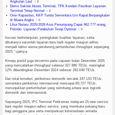
Angkutan Laut
0
Demo Sekitar Akses Terminal, TPK Kendari Pastikan Layanan
TV
Terminal Tetap Normal
0
Over Kapasitas, KKP Tunda Sementara Izin Kapal Berpangkalan
Channel
di Muara Angke
0
Libur Nataru 2025/2026 Arus Penumpang Capai 962.777 orang,
Pelindo: Layanan Pelabuhan Tetap Optimal
0
Inovasi berkelanjutan, peningkatan kualitas layanan, serta
dibukanya sejumlah layanan baru baik reguler maupun adhoc
menjadi faktor utama pendorong pertumbuhan throughput sepanjang
2025,” ujarnya.
Kinerja positif juga tercermin pada capaian bulan Desember 2025
yang mencatatkan throughput sebesar 327.880 TEUs, meningkat
12% dibandingkan Desember 2024 sebesar 292.690 TEUs.
Dari total tersebut, petikemas domestik tercatat 247.153 TEUs,
sementara petikemas internasional mencapai 80.727 TEUs,
menunjukkan pertumbuhan yang seimbang antara arus logistik
domestik dan internasional.
Sepanjang 2025, IPC Terminal Petikemas melayani 25 new service
baik reguler maupun adhoc service, yang membuka peluang baru
bagi pengguna jasa serta memperkuat ketersediaan armada