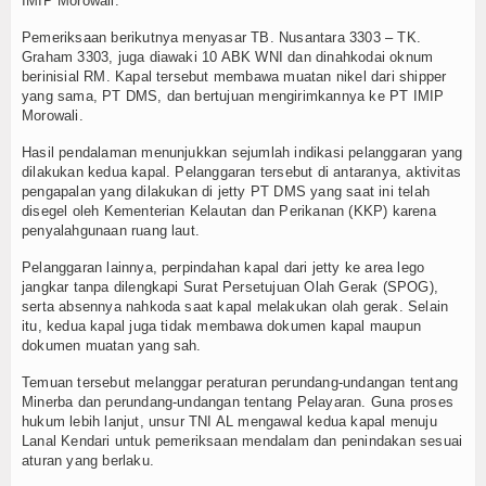
IMIP Morowali.
TV
Pemeriksaan berikutnya menyasar TB. Nusantara 3303 – TK.
Graham 3303, juga diawaki 10 ABK WNI dan dinahkodai oknum
Channel
berinisial RM. Kapal tersebut membawa muatan nikel dari shipper
yang sama, PT DMS, dan bertujuan mengirimkannya ke PT IMIP
Morowali.
Hasil pendalaman menunjukkan sejumlah indikasi pelanggaran yang
dilakukan kedua kapal. Pelanggaran tersebut di antaranya, aktivitas
pengapalan yang dilakukan di jetty PT DMS yang saat ini telah
disegel oleh Kementerian Kelautan dan Perikanan (KKP) karena
penyalahgunaan ruang laut.
Pelanggaran lainnya, perpindahan kapal dari jetty ke area lego
jangkar tanpa dilengkapi Surat Persetujuan Olah Gerak (SPOG),
serta absennya nahkoda saat kapal melakukan olah gerak. Selain
itu, kedua kapal juga tidak membawa dokumen kapal maupun
dokumen muatan yang sah.
Temuan tersebut melanggar peraturan perundang-undangan tentang
Minerba dan perundang-undangan tentang Pelayaran. Guna proses
hukum lebih lanjut, unsur TNI AL mengawal kedua kapal menuju
Lanal Kendari untuk pemeriksaan mendalam dan penindakan sesuai
aturan yang berlaku.