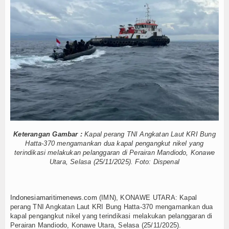
er: Pengelolaan K3 Menyentuh Esensi Perlindungan Nyawa
Hankam
stik, IPC TPK Operasikan Alat Pemindai Peti Kemas Ekspor
aga Rantai Produksi dan Tata Kelola
Hukum
opulasi Kerang Dara di Bangka Belitung
Internasional
 Siap Terjun Kelola Kampung Nelayan Merah Putih
s Garda Terdepan Edukasi Publik Lawan Pinjol Ilegal
Kelautan dan Perikanan
 Lulusan Perguruan Tinggi
IPC TPK-Kejari Jakut Perpanjang Kerja Sa
iah Sigap Evakuasi ABK
5 Motor Harley Pretelan dari China Diselundup
Kesehatan
er: Pengelolaan K3 Menyentuh Esensi Perlindungan Nyawa
stik, IPC TPK Operasikan Alat Pemindai Peti Kemas Ekspor
Khazanah
aga Rantai Produksi dan Tata Kelola
Keterangan Gambar :
Kapal perang TNI Angkatan Laut KRI Bung
Logistik
opulasi Kerang Dara di Bangka Belitung
Hatta-370 mengamankan dua kapal pengangkut nikel yang
terindikasi melakukan pelanggaran di Perairan Mandiodo, Konawe
 Siap Terjun Kelola Kampung Nelayan Merah Putih
Utara, Selasa (25/11/2025). Foto: Dispenal
Maritim
Nasional
Indonesiamaritimenews.com
(IMN), KONAWE UTARA: Kapal
perang TNI Angkatan Laut KRI Bung Hatta-370 mengamankan dua
News
kapal pengangkut nikel yang terindikasi melakukan pelanggaran di
Perairan Mandiodo, Konawe Utara, Selasa (25/11/2025).