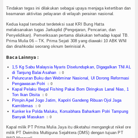
Olahraga
Tindakan tegas ini dilakukan sebagai upaya menjaga ketertiban dan
keamanan aktivitas pelayaran di wilayah perairan nasional.
Perhubungan
Kedua kapal tersebut terdeteksi saat KRI Bung Hatta
Religi
melaksanakan tugas Jarkaplid (Pengejaran, Pencarian, dan
Penyelidikan). Pemeriksaan pertama dilakukan terhadap kapal TB.
Opini
Prima Mulia 06 – TK. Prima Sejati 308 yang diawaki 10 ABK WNI
dan dinahkodai seorang oknum berinisial A.
Pelabuhan
Baca Lainnya :
Politik
1,5 Kg Sabu Malaysia Nyaris Diselundupkan, Digagalkan TNI AL
di Tanjung Balai Asahan
0
Peluncuran Buku dan Webminar Nasional, UI Dorong Reformasi
Seni & Budaya
Pengawasan Polri
0
Kapal Pelaku Illegal Fishing Pakai Bom Diringkus Lanal Nias, 1
Sorot
Ton Ikan Disita
0
Pimpin Apel Jogo Jatim, Kapolri Gandeng Ribuan Ojol Jaga
Kamtibmas
0
Tauziah
Kunker ke Polda Maluku, Korsabhara Baharkam Polri Tampung
Banyak Masukan
0
Tokoh
Kapal milik PT Prima Mulia Jaya itu diketahui mengangkut nikel ore
milik PT Dwimitra Multiguna Sejahtera (DMS) dengan tujuan PT
Wisata