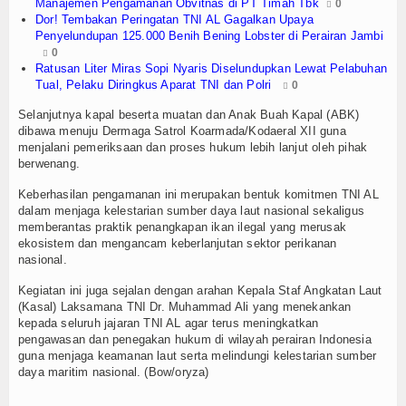
Manajemen Pengamanan Obvitnas di PT Timah Tbk
0
Dor! Tembakan Peringatan TNI AL Gagalkan Upaya
TV
Penyelundupan 125.000 Benih Bening Lobster di Perairan Jambi
0
Channel
Ratusan Liter Miras Sopi Nyaris Diselundupkan Lewat Pelabuhan
Tual, Pelaku Diringkus Aparat TNI dan Polri
0
Selanjutnya kapal beserta muatan dan Anak Buah Kapal (ABK)
dibawa menuju Dermaga Satrol Koarmada/Kodaeral XII guna
menjalani pemeriksaan dan proses hukum lebih lanjut oleh pihak
berwenang.
Keberhasilan pengamanan ini merupakan bentuk komitmen TNI AL
dalam menjaga kelestarian sumber daya laut nasional sekaligus
memberantas praktik penangkapan ikan ilegal yang merusak
ekosistem dan mengancam keberlanjutan sektor perikanan
nasional.
Kegiatan ini juga sejalan dengan arahan Kepala Staf Angkatan Laut
(Kasal) Laksamana TNI Dr. Muhammad Ali yang menekankan
kepada seluruh jajaran TNI AL agar terus meningkatkan
pengawasan dan penegakan hukum di wilayah perairan Indonesia
guna menjaga keamanan laut serta melindungi kelestarian sumber
daya maritim nasional. (Bow/oryza)