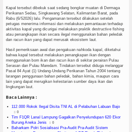
Olahraga
Kapal tersebut dibekuk saat sedang bongkar muatan di Dermaga
Perikanan Sedau, Singkawang Selatan, Kalimantan Barat, pada
Perhubungan
Rabu (6/52026) lalu. Pengamanan tersebut dilakukan setelah
petugas menerima informasi dan melakukan pemantauan terhadap
Religi
aktivitas kapal yang dicurigai melakukan praktik destructive fishing
atau penangkapan ikan secara ilegal menggunakan bahan peledak
Opini
dan racun ikan yang dapat merusak ekosistem laut.
Hasil pemeriksaan awal dan pengakuan nahkoda kapal, diketahui
Pelabuhan
bahwa kapal tersebut melakukan penangkapan ikan dengan
menggunakan bom ikan dan racun ikan di sekitar perairan Pulau
Politik
Serasan dan Pulau Maredam. Tindakan tersebut diduga melanggar
Pasal 84 Ayat (1) Undang-Undang Perikanan Tahun 2004 tentang
larangan penggunaan bahan peledak, bahan kimia, maupun cara
Seni & Budaya
lain yang dapat merugikan kelestarian sumber daya ikan dan
lingkungan laut.
Sorot
Baca Lainnya :
Tauziah
112.000 Rokok Ilegal Disita TNI AL di Pelabuhan Labuan Bajo
0
Tokoh
Tim F1QR Lanal Lampung Gagalkan Penyelundupan 620 Ekor
Burung Aneka Jenis
0
Wisata
Baharkam Polri Sosialisasi Pra-Audit Pra-Audit Sistem