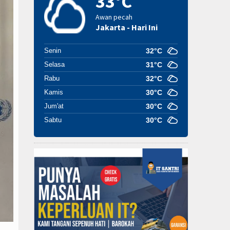
33°C
Awan pecah
Jakarta - Hari Ini
Senin
32°C
Selasa
31°C
Rabu
32°C
Kamis
30°C
Jum'at
30°C
Sabtu
30°C