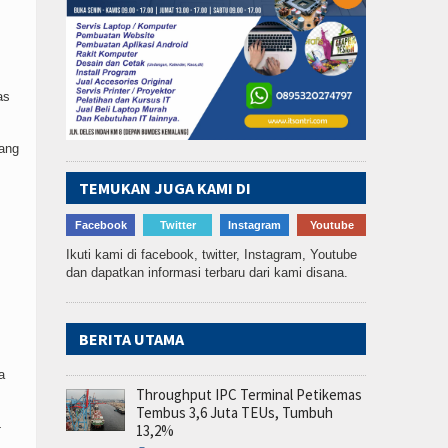
as
yang
TEMUKAN JUGA KAMI DI
Facebook
Twitter
Instagram
Youtube
Ikuti kami di facebook, twitter, Instagram, Youtube
dan dapatkan informasi terbaru dari kami disana.
BERITA UTAMA
a
Throughput IPC Terminal Petikemas
Tembus 3,6 Juta TEUs, Tumbuh
-
13,2%