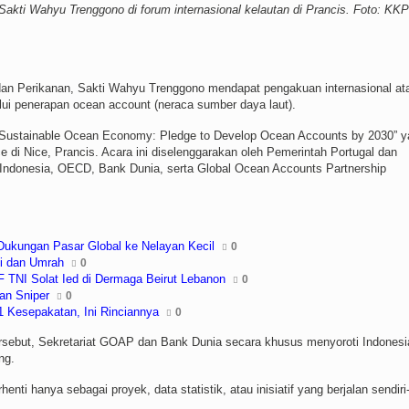
Sakti Wahyu Trenggono di forum internasional kelautan di Prancis. Foto: KKP
dan Perikanan, Sakti Wahyu Trenggono mendapat pengakuan internasional at
alui penerapan ocean account (neraca sumber daya laut).
30 Sustainable Ocean Economy: Pledge to Develop Ocean Accounts by 2030” 
 di Nice, Prancis. Acara ini diselenggarakan oleh Pemerintah Portugal dan
s, Indonesia, OECD, Bank Dunia, serta Global Ocean Accounts Partnership
Dukungan Pasar Global ke Nelayan Kecil
0
ji dan Umrah
0
F TNI Solat Ied di Dermaga Beirut Lebanon
0
an Sniper
0
1 Kesepakatan, Ini Rinciannya
0
 tersebut, Sekretariat GOAP dan Bank Dunia secara khusus menyoroti Indonesi
ng.
i hanya sebagai proyek, data statistik, atau inisiatif yang berjalan sendiri