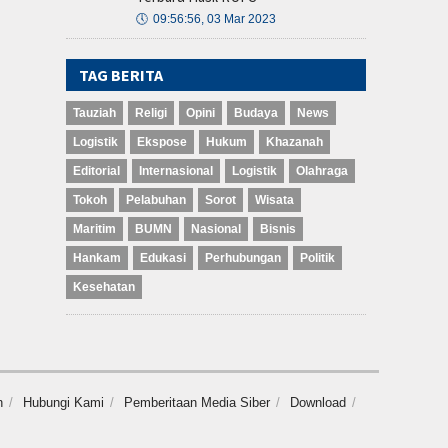
🕔
09:56:56, 03 Mar 2023
TAG BERITA
Tauziah
Religi
Opini
Budaya
News
Logistik
Ekspose
Hukum
Khazanah
Editorial
Internasional
Logistik
Olahraga
Tokoh
Pelabuhan
Sorot
Wisata
Maritim
BUMN
Nasional
Bisnis
Hankam
Edukasi
Perhubungan
Politik
Kesehatan
n
Hubungi Kami
Pemberitaan Media Siber
Download