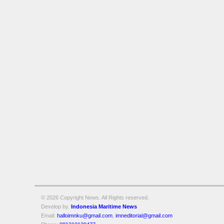
© 2026 Copyright
News. All Rights reserved.
Develop by.
Indonesia Maritime News
Email:
halloimnku@gmail.com
,
imneditorial@gmail.com