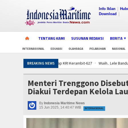
Info Iklan
Hub
Download
TENTANG KAMI
SUSUNAN REDAKSI
BERITA
INTERNASIONAL
EDUKASI
OLAHRAGA
PELABUHAN
NASIONAL
Wuiih.. Lele Bandung Mendunia, Tembu
BREAKING NEWS
Latihan Operasi TNI Terintegrasi 2026,
TNI AL Ajak Warga Makassar Seru-seru
Menteri Trenggono Disebut
Sujud Syukur, Operasi Terintegrasi TN
Diakui Terdepan Kelola Lau
Diklat Rampung, KKP Pastikan Ribuan 
Sistem Pemantauan & Ketertelusuran P
By
Indonesia Maritime News
Jelang Latihan di Laut Dabo Singkep, T
15 Jun 2025, 14:40:47 WIB
INTERNASIONAL