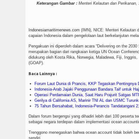
Keterangan Gambar :
Menteri Kelautan dan Perikanan, 
Indonesiamaritimenews.com
(IMN), NICE: Menteri Kelautan 
capaian Indonesia dalam pengelolaan laut berkelanjutan mel
Pengakuan ini diperoleh dalam acara “Delivering on the 20
merupakan bagian dari rangkaian ketiga UN Ocean Conference
didukung oleh Kosta Rika, Norwegia, Maladewa, Fiji, Inggri
(GOAP).
Baca Lainnya :
Forum Laut Dunia di Prancis, KKP Tegaskan Pentingnya 
Indonesia-Arab Jajaki Penggunaan Bandara Taif untuk Ha
Operasi Perdamaian Dunia, Saat Haru Prajurit Satgas MT
Gerilya di California AS, Marinir TNI AL dan USMC Turunk
75 Tahun Bersahabat, Indonesia-Perancis Tandatangani 2
Dalam forum bergengsi yang dihadiri lebih dari 100 peserta
sebagai negara terdepan dalam implementasi ocean accounti
Trenggono menegaskan bahwa ocean account tidak boleh berhent
sendiri.