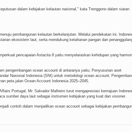
eputusan dalam kebijakan kelautan nasional," kata Trenggono dalam siaran
menuju pembangunan kelautan berkelanjutan. Melalui pendekatan ini, Indones
starian ekosistem laut, serta mendukung ketahanan pangan dan penanggulan
mperkuat pencapaian Astacita 8 yaitu menyelaraskan kehidupan yang harmon
lam pengembangan ocean account di antaranya yaitu; Penyusunan aset
Standar Nasional Indonesia (SNI) untuk metodologi ocean account; Pengemba
nan peta jalan Ocean Account Indonesia 2025–2045.
 Affairs Portugal, Mr. Salvador Malheiro turut mengapresiasi kemajuan Indones
 sumber daya laut sebagai instrumen kebijakan yang kuat dan visioner.
menjadi contoh dalam menjadikan ocean account sebagai kebijakan pembangu