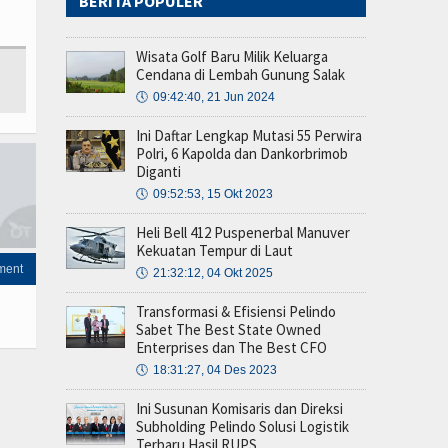
BERITA POPULER
Wisata Golf Baru Milik Keluarga
Cendana di Lembah Gunung Salak
🕔
09:42:40, 21 Jun 2024
Ini Daftar Lengkap Mutasi 55 Perwira
Polri, 6 Kapolda dan Dankorbrimob
Diganti
🕔
09:52:53, 15 Okt 2023
Heli Bell 412 Puspenerbal Manuver
Kekuatan Tempur di Laut
ment
🕔
21:32:12, 04 Okt 2025
Transformasi & Efisiensi Pelindo
Sabet The Best State Owned
Enterprises dan The Best CFO
🕔
18:31:27, 04 Des 2023
Ini Susunan Komisaris dan Direksi
Subholding Pelindo Solusi Logistik
Terbaru Hasil RUPS