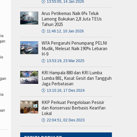
🕔
13:55:05, 14 Jan 2026
Arus Petikemas Naik 6% Teluk
Lamong Bukukan 2,8 Juta TEUs
Tahun 2025
🕔
11:46:12, 10 Jan 2026
ia
gan
WFA Pengaruhi Penumpang PELNI
Mudik, Melesat Naik 190% Lebaran
H-9
is
🕔
13:53:19, 23 Mar 2025
KRI Hampala 880 dan KRI Lumba
Lumba 881, Kasal: Gesit dan Tangguh
ngan
Jaga Perbatasan
🕔
13:15:16, 17 Des 2024
ia
KKP Perkuat Pengelolaan Pesisir
dan Konservasi Berbasis Kearifan
nan
Lokal
🕔
22:04:51, 02 Des 2023