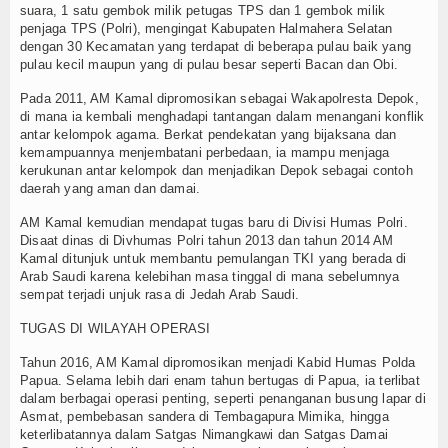
suara, 1 satu gembok milik petugas TPS dan 1 gembok milik
penjaga TPS (Polri), mengingat Kabupaten Halmahera Selatan
dengan 30 Kecamatan yang terdapat di beberapa pulau baik yang
pulau kecil maupun yang di pulau besar seperti Bacan dan Obi.
Pada 2011, AM Kamal dipromosikan sebagai Wakapolresta Depok,
di mana ia kembali menghadapi tantangan dalam menangani konflik
antar kelompok agama. Berkat pendekatan yang bijaksana dan
kemampuannya menjembatani perbedaan, ia mampu menjaga
kerukunan antar kelompok dan menjadikan Depok sebagai contoh
daerah yang aman dan damai.
AM Kamal kemudian mendapat tugas baru di Divisi Humas Polri.
Disaat dinas di Divhumas Polri tahun 2013 dan tahun 2014 AM
Kamal ditunjuk untuk membantu pemulangan TKI yang berada di
Arab Saudi karena kelebihan masa tinggal di mana sebelumnya
sempat terjadi unjuk rasa di Jedah Arab Saudi.
TUGAS DI WILAYAH OPERASI
Tahun 2016, AM Kamal dipromosikan menjadi Kabid Humas Polda
Papua. Selama lebih dari enam tahun bertugas di Papua, ia terlibat
dalam berbagai operasi penting, seperti penanganan busung lapar di
Asmat, pembebasan sandera di Tembagapura Mimika, hingga
keterlibatannya dalam Satgas Nimangkawi dan Satgas Damai