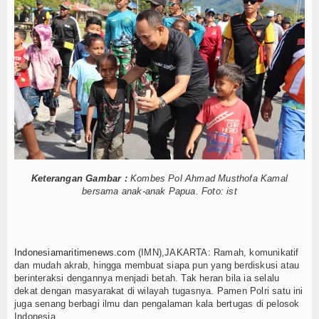
Hankam
 Perpanjang Kerja Sama Hukum
Hukum
dari China Diselundupkan Lewat Tanjung Priok
Internasional
 Kepala Staf Angkatan
Kelautan dan Perikanan
Kesehatan
Khazanah
Keterangan Gambar :
Kombes Pol Ahmad Musthofa Kamal
 Perpanjang Kerja Sama Hukum
bersama anak-anak Papua. Foto: ist
Logistik
dari China Diselundupkan Lewat Tanjung Priok
Maritim
Indonesiamaritimenews.com
(IMN),JAKARTA: Ramah, komunikatif
Nasional
dan mudah akrab, hingga membuat siapa pun yang berdiskusi atau
berinteraksi dengannya menjadi betah. Tak heran bila ia selalu
News
dekat dengan masyarakat di wilayah tugasnya. Pamen Polri satu ini
juga senang berbagi ilmu dan pengalaman kala bertugas di pelosok
Indonesia.