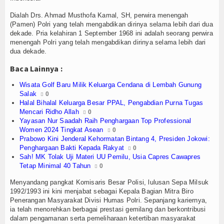
Olahraga
Dialah Drs. Ahmad Musthofa Kamal, SH, perwira menengah
Perhubungan
(Pamen) Polri yang telah mengabdikan dirinya selama lebih dari dua
dekade. Pria kelahiran 1 September 1968 ini adalah seorang perwira
menengah Polri yang telah mengabdikan dirinya selama lebih dari
Religi
dua dekade.
Opini
Baca Lainnya :
Wisata Golf Baru Milik Keluarga Cendana di Lembah Gunung
Pelabuhan
Salak
0
Halal Bihalal Keluarga Besar PPAL, Pengabdian Purna Tugas
Politik
Mencari Ridho Allah
0
Yayasan Nur Saadah Raih Penghargaan Top Professional
Women 2024 Tingkat Asean
Seni & Budaya
0
Prabowo Kini Jenderal Kehormatan Bintang 4, Presiden Jokowi:
Penghargaan Bakti Kepada Rakyat
0
Sorot
Sah! MK Tolak Uji Materi UU Pemilu, Usia Capres Cawapres
Tetap Minimal 40 Tahun
0
Tauziah
Menyandang pangkat Komisaris Besar Polisi, lulusan Sepa Milsuk
1992/1993 ini kini menjabat sebagai Kepala Bagian Mitra Biro
Tokoh
Penerangan Masyarakat Divisi Humas Polri. Sepanjang kariernya,
ia telah menorehkan berbagai prestasi gemilang dan berkontribusi
Wisata
dalam pengamanan serta pemeliharaan ketertiban masyarakat