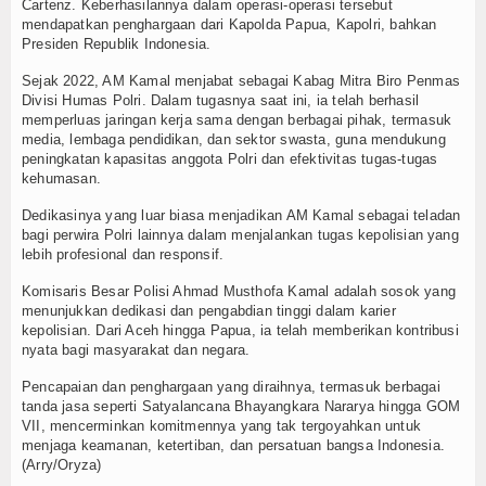
Cartenz. Keberhasilannya dalam operasi-operasi tersebut
mendapatkan penghargaan dari Kapolda Papua, Kapolri, bahkan
Presiden Republik Indonesia.
Sejak 2022, AM Kamal menjabat sebagai Kabag Mitra Biro Penmas
Divisi Humas Polri. Dalam tugasnya saat ini, ia telah berhasil
memperluas jaringan kerja sama dengan berbagai pihak, termasuk
media, lembaga pendidikan, dan sektor swasta, guna mendukung
peningkatan kapasitas anggota Polri dan efektivitas tugas-tugas
kehumasan.
Dedikasinya yang luar biasa menjadikan AM Kamal sebagai teladan
bagi perwira Polri lainnya dalam menjalankan tugas kepolisian yang
lebih profesional dan responsif.
Komisaris Besar Polisi Ahmad Musthofa Kamal adalah sosok yang
menunjukkan dedikasi dan pengabdian tinggi dalam karier
kepolisian. Dari Aceh hingga Papua, ia telah memberikan kontribusi
nyata bagi masyarakat dan negara.
Pencapaian dan penghargaan yang diraihnya, termasuk berbagai
tanda jasa seperti Satyalancana Bhayangkara Nararya hingga GOM
VII, mencerminkan komitmennya yang tak tergoyahkan untuk
menjaga keamanan, ketertiban, dan persatuan bangsa Indonesia.
(Arry/Oryza)