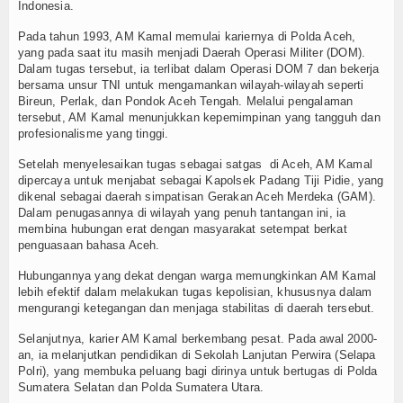
Indonesia.
TV
Pada tahun 1993, AM Kamal memulai kariernya di Polda Aceh,
yang pada saat itu masih menjadi Daerah Operasi Militer (DOM).
Channel
Dalam tugas tersebut, ia terlibat dalam Operasi DOM 7 dan bekerja
bersama unsur TNI untuk mengamankan wilayah-wilayah seperti
Bireun, Perlak, dan Pondok Aceh Tengah. Melalui pengalaman
tersebut, AM Kamal menunjukkan kepemimpinan yang tangguh dan
profesionalisme yang tinggi.
Setelah menyelesaikan tugas sebagai satgas di Aceh, AM Kamal
dipercaya untuk menjabat sebagai Kapolsek Padang Tiji Pidie, yang
dikenal sebagai daerah simpatisan Gerakan Aceh Merdeka (GAM).
Dalam penugasannya di wilayah yang penuh tantangan ini, ia
membina hubungan erat dengan masyarakat setempat berkat
penguasaan bahasa Aceh.
Hubungannya yang dekat dengan warga memungkinkan AM Kamal
lebih efektif dalam melakukan tugas kepolisian, khususnya dalam
mengurangi ketegangan dan menjaga stabilitas di daerah tersebut.
Selanjutnya, karier AM Kamal berkembang pesat. Pada awal 2000-
an, ia melanjutkan pendidikan di Sekolah Lanjutan Perwira (Selapa
Polri), yang membuka peluang bagi dirinya untuk bertugas di Polda
Sumatera Selatan dan Polda Sumatera Utara.