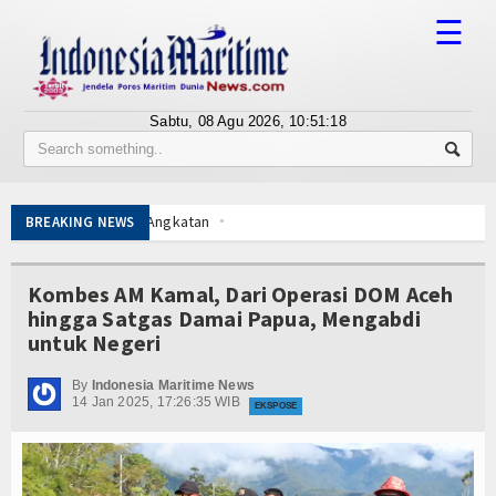
☰
Sabtu, 08 Agu 2026,
10:51:19
Tentang Kami
Susunan Redaksi
 Kepala Staf Angkatan
BREAKING NEWS
Berita
Bisnis
Kombes AM Kamal, Dari Operasi DOM Aceh
hingga Satgas Damai Papua, Mengabdi
BUMN
untuk Negeri
 Perpanjang Kerja Sama Hukum
Editorial
dari China Diselundupkan Lewat Tanjung Priok
By
Indonesia Maritime News
14 Jan 2025, 17:26:35 WIB
EKSPOSE
Edukasi
 Kepala Staf Angkatan
Ekspose