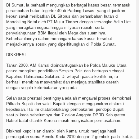
Di Sumut, ia berhasil mengungkap berbagai kasus besar, termasuk
perambahan hutan tegerter 40 di Padang Lawas yang di jadikan
kebun sawit melibatkan DL Sitorus dan perambahan hutan di
Mandailing Natal oleh PT Mujur Timber dengan tersangka Adlin Lies
yang merugikan negara hingga milyaran rupiah, serta
penyalahgunaan BBM ilegal oleh Mega dan suaminya.
Keberhasilannya dalam menangani kasus-kasus tersebut
menjadikannya sosok yang diperhitungkan di Polda Sumut.
DISKRESI
Tahun 2008, AM Kamal dipindahtugaskan ke Polda Maluku Utara
pasca mengikuti pendidikan Sespim Polri dan bertugas sebagai
Kapolres Halmahera Selatan. Di wilayah pasca-konflik ini, ia
berhasil membina masyarakat dan menjaga stabilitas daerah
dengan segala keterbatasan yang ada.
Salah satu prestasi pentingnya adalah mengawal proses demokrasi
Pilkada Bupati dan wakil Bupati dengan menggunakan diskresi
kepolisian. Hal ini dilatarbelakangi pembakaran pendopo Bupati
saat pilkada sebelumnya dan 7 calon Anggota DPRD Kabupaten
Halsel batal dilantik Kerena masih menyisakan permasalahan.
Diskresi kepolisian diambil oleh Kamal untuk menjaga hasil
pemungutan suara Pemilu Kada 2010 dengan 2 gembok pada kotak