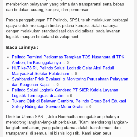
Olahraga
memberikan pelayanan yang prima dan transparansi serta bebas
dari tindakan curang, korupsi, dan pemerasan.
Perhubungan
Pasca penggabungan PT Pelindo, SPSL telah melakukan berbagai
upaya untuk mencegah tindak pidana korupsi. Salah satunya
Religi
dengan melakukan standardisasi dan digitalisasi pada layanan
logistik maupun hinterland development.
Opini
Baca Lainnya :
Pelabuhan
Pelindo Terminal Petikemas Terapkan TOS Nusantara di TPK
Ambon, Ini Keunggulannya
0
Politik
HUT ke-78 RI, Pelindo Solusi Logistik Gelar Aksi Peduli
Masyarakat Sekitar Pelabuham
0
Syahbandar Priok Evaluasi & Monitoring Perusahaan Pelayaran
Seni & Budaya
dan Keagenan Kapal
0
Pelindo Solusi Logistik Gandeng PT SIER Kelola Layanan
Sorot
Logistik Terintegrasi di Jatim
0
Tukang Ojek di Belawan Gembira, Pelindo Group Beri Edukasi
Tauziah
Safety Riding dan Service Motor Gratis
0
Direktur Utama SPSL, Joko Noerhudha mengatakan pihaknya
Tokoh
mendorong langkah-langkah perbaikan. "Kami mendorong langkah-
langkah perbaikan, yang paling utama adalah transformasi dan
Wisata
transparansi di semua lini bisnis logistik. Kami akan terus