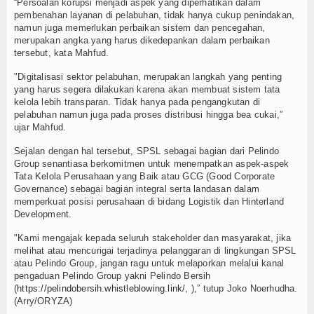
“Persoalan korupsi menjadi aspek yang diperhatikan dalam
pembenahan layanan di pelabuhan, tidak hanya cukup penindakan,
namun juga memerlukan perbaikan sistem dan pencegahan,
merupakan angka yang harus dikedepankan dalam perbaikan
tersebut, kata Mahfud.
"Digitalisasi sektor pelabuhan, merupakan langkah yang penting
yang harus segera dilakukan karena akan membuat sistem tata
kelola lebih transparan. Tidak hanya pada pengangkutan di
pelabuhan namun juga pada proses distribusi hingga bea cukai,”
ujar Mahfud.
Sejalan dengan hal tersebut, SPSL sebagai bagian dari Pelindo
Group senantiasa berkomitmen untuk menempatkan aspek-aspek
Tata Kelola Perusahaan yang Baik atau GCG (Good Corporate
Governance) sebagai bagian integral serta landasan dalam
memperkuat posisi perusahaan di bidang Logistik dan Hinterland
Development.
"Kami mengajak kepada seluruh stakeholder dan masyarakat, jika
melihat atau mencurigai terjadinya pelanggaran di lingkungan SPSL
atau Pelindo Group, jangan ragu untuk melaporkan melalui kanal
pengaduan Pelindo Group yakni Pelindo Bersih
(
https://pelindobersih.whistleblowing.link
/, ),” tutup Joko Noerhudha.
(Arry/ORYZA)