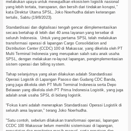
melakukan upaya untuk mewujudkan ekosistem logistik nasional
yang lebih tertata, transparan, dan bersih dari tindakan korupsi,”
TV
kata Direktur Utama SPSL, Joko Noerhudha dalam keterangan
tertulis, Sabtu (19/8/2023).
Channel
Standardisasi dan digitalisasi tengah gencar diimplementasikan
secara bertahap di lebih dari 40 area layanan yang tersebar di
seluruh Indonesia. Untuk yang pertama SPSL telah melakukan
transformasi operasi di lapangan Cargo Consolidation and
Distribution Center (CCDC) 100 di Makassar, yang dikelola oleh PT
Multi Terminal Indonesia yang merupakan salah satu anak usaha
SPSL, dengan melakukan re-layout lapangan, pengimplementasian
sistem operasi dan billing system.
Tahap selanjutnya yang akan dilakukan adalah Standardisasi
Operasi Logistik di Lapangan Pasoso dan Gudang CDC Banda,
yang juga dikelola oleh PT Multi Terminal Indonesia serta Depo
Belawan yang dikelola oleh PT Prima Indonesia Logistik, yang juga
adalah anak usaha SPSL di bidang logistik.
“Fokus kami adalah menerapkan Standardisasi Operasi Logistik di
seluruh area layanan," terang Joko Noerhudha.
"Satu contoh, sebelum dilakukan transformasi operasi, lapangan
CCDC 100 Makassar belum memiliki sistemisasi di lapangan,
pencatatan dan monitoring masih manual, serta penataan dan