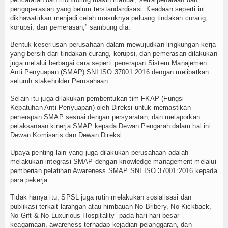
pengoperasian yang belum terstandardisasi. Keadaan seperti ini
dikhawatirkan menjadi celah masuknya peluang tindakan curang,
korupsi, dan pemerasan,” sambung dia.
Bentuk keseriusan perusahaan dalam mewujudkan lingkungan kerja
yang bersih dari tindakan curang, korupsi, dan pemerasan dilakukan
juga melalui berbagai cara seperti penerapan Sistem Manajemen
Anti Penyuapan (SMAP) SNI ISO 37001:2016 dengan melibatkan
seluruh stakeholder Perusahaan.
Selain itu juga dilakukan pembentukan tim FKAP (Fungsi
Kepatuhan Anti Penyuapan) oleh Direksi untuk memastikan
penerapan SMAP sesuai dengan persyaratan, dan melaporkan
pelaksanaan kinerja SMAP kepada Dewan Pengarah dalam hal ini
Dewan Komisaris dan Dewan Direksi.
Upaya penting lain yang juga dilakukan perusahaan adalah
melakukan integrasi SMAP dengan knowledge management melalui
pemberian pelatihan Awareness SMAP SNI ISO 37001:2016 kepada
para pekerja.
Tidak hanya itu, SPSL juga rutin melakukan sosialisasi dan
publikasi terkait larangan atau himbauan No Bribery, No Kickback,
No Gift & No Luxurious Hospitality pada hari-hari besar
keagamaan, awareness terhadap kejadian pelanggaran, dan