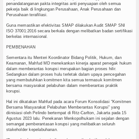
penandatanganan pakta integritas anti penyuapan oleh semua
pekerja baik di lingkungan Perusahaan, Anak Perusahaan dan
Perusahaan terafiliasi.
Guna memastikan efektivitas SMAP dilakukan Audit SMAP SNI
ISO 37001:2016 secara berkala dengan melibatkan badan sertifikasi
berkelas internasional.
PEMBENAHAN
Sementara itu Menteri Koordinator Bidang Politik, Hukum, dan
Keamanan, Mahfud MD menekankan kinerja aparat penegak hukum
dalam memberantas korupsi merupakan bagian proses hilir.
Sedangkan dalam proses hulu terletak dalam upaya pencegahan
yang membutuhkan komitmen kita semua termasuk komitmen
bersama masyarakat pelabuhan dalam memberantas praktik
korupsi.
Hal ini dikatakan Mahfud pada acara Forum Konsolidasi “Komitmen
Bersama Masyarakat Pelabuhan Memberantas Korupsi” yang
diinisiasi oleh Pelindo bertempat di Ritz-Carlton, Jakarta pada 15
Agustus 2023 lalu. Penekanan Menkopolhukam ini sejalan dengan
semangat pemberantasan korupsi yang melibatkan seluruh
stakeholder kepelabuhanan.