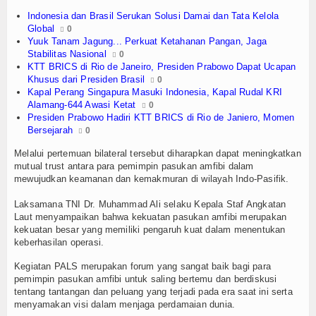
Indonesia dan Brasil Serukan Solusi Damai dan Tata Kelola
TV
Global
0
Yuuk Tanam Jagung... Perkuat Ketahanan Pangan, Jaga
Channel
Stabilitas Nasional
0
KTT BRICS di Rio de Janeiro, Presiden Prabowo Dapat Ucapan
Khusus dari Presiden Brasil
0
Kapal Perang Singapura Masuki Indonesia, Kapal Rudal KRI
Alamang-644 Awasi Ketat
0
Presiden Prabowo Hadiri KTT BRICS di Rio de Janiero, Momen
Bersejarah
0
Melalui pertemuan bilateral tersebut diharapkan dapat meningkatkan
mutual trust antara para pemimpin pasukan amfibi dalam
mewujudkan keamanan dan kemakmuran di wilayah Indo-Pasifik.
Laksamana TNI Dr. Muhammad Ali selaku Kepala Staf Angkatan
Laut menyampaikan bahwa kekuatan pasukan amfibi merupakan
kekuatan besar yang memiliki pengaruh kuat dalam menentukan
keberhasilan operasi.
Kegiatan PALS merupakan forum yang sangat baik bagi para
pemimpin pasukan amfibi untuk saling bertemu dan berdiskusi
tentang tantangan dan peluang yang terjadi pada era saat ini serta
menyamakan visi dalam menjaga perdamaian dunia.