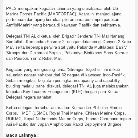
Olahraga
PALS merupakan kegiatan tahunan yang diprakarsai oleh US
Perhubungan
Marine Forces Pacific (MARFORPAC). Acara ini menjadi ajang
pertemuan dan ajang bertukar pikiran para pemimpin pasukan
Amfibi/Marinir yang berada di kawasan Pasifik dan sekitarnya.
Religi
Delegasi TNI AL diketuai oleh Brigadir Jenderal TNI Mar Nanang
Opini
Saefulloh, Komandan Pasmar 2, dengan didampingi Danyon 2 Kapa
Mar, serta beberapa perwira staf yaitu Pabanda Multilateral Ban V
Straops dan Diplomasi Sopsal, Pabandya Bintikpros Sops Kormar
Pelabuhan
dan Pasiops Yon 2 Roket Mar.
Politik
Kegiatan yang mengusung tema “Stronger Together" ini diikuti
sejumlah negara sahabat dari 32 negara di kawasan Indo-Pasifik.
Seni & Budaya
Selain mengikuti kegiatan peningkatan capacity and capabilty
building melalui panel diskusi, delegasi TNI AL juga melaksanakan
kegiatan Key Leaders Engagement (KLE) dengan para Ketua
Sorot
Delegasi negara sahabat.
Tauziah
Ketua delagasi tersebut antara lain Komandan Philipine Marine
Corps, I MEF (USMC), Royal Thai Marine, Chilean Marine Corps,
ROKMC, Royal Netherlands Marine Corps, France Command region
Tokoh
Asia-Pacific dan Japan Amphibious Rapid Deployment Brigade.
Wisata
Baca Lainnya :