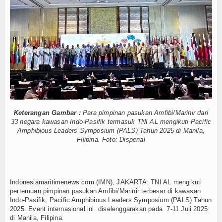
K3 Menyentuh Esensi Perlindungan Nyawa
Hankam
rasikan Alat Pemindai Peti Kemas Ekspor
si dan Tata Kelola
Hukum
ra di Bangka Belitung
Internasional
ola Kampung Nelayan Merah Putih
Edukasi Publik Lawan Pinjol Ilegal
Kelautan dan Perikanan
an Tinggi
IPC TPK-Kejari Jakut Perpanjang Kerja Sama Hukum
i ABK
5 Motor Harley Pretelan dari China Diselundupkan Lewat Tanjung
Kesehatan
K3 Menyentuh Esensi Perlindungan Nyawa
Keterangan Gambar :
Para pimpinan pasukan Amfibi/Marinir dari
rasikan Alat Pemindai Peti Kemas Ekspor
Khazanah
33 negara kawasan Indo-Pasifik termasuk TNI AL mengikuti Pacific
si dan Tata Kelola
Amphibious Leaders Symposium (PALS) Tahun 2025 di Manila,
Logistik
ra di Bangka Belitung
Filipina. Foto: Dispenal
ola Kampung Nelayan Merah Putih
Maritim
Nasional
Indonesiamaritimenews.com
(IMN), JAKARTA: TNI AL mengikuti
pertemuan pimpinan pasukan Amfibi/Marinir terbesar di kawasan
Indo-Pasifik, Pacific Amphibious Leaders Symposium (PALS) Tahun
News
2025. Event internasional ini diselenggarakan pada 7-11 Juli 2025
di Manila, Filipina.