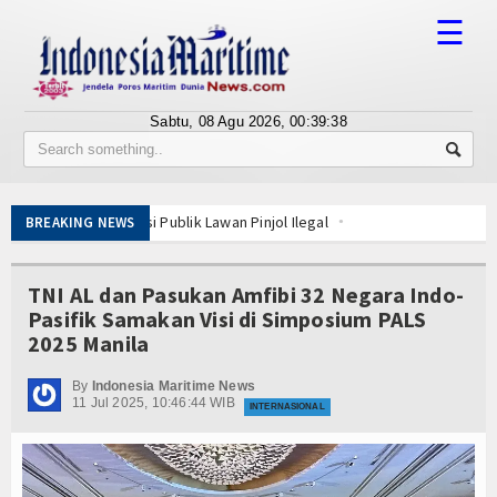
☰
Sabtu, 08 Agu 2026,
00:39:38
Tentang Kami
Susunan Redaksi
Edukasi Publik Lawan Pinjol Ilegal
BREAKING NEWS
Berita
an Tinggi
IPC TPK-Kejari Jakut Perpanjang Kerja Sama Hukum
i ABK
5 Motor Harley Pretelan dari China Diselundupkan Lewat Tanjung
Bisnis
TNI AL dan Pasukan Amfibi 32 Negara Indo-
K3 Menyentuh Esensi Perlindungan Nyawa
Pasifik Samakan Visi di Simposium PALS
rasikan Alat Pemindai Peti Kemas Ekspor
BUMN
2025 Manila
si dan Tata Kelola
Editorial
ra di Bangka Belitung
By
Indonesia Maritime News
11 Jul 2025, 10:46:44 WIB
ola Kampung Nelayan Merah Putih
INTERNASIONAL
Edukasi
Edukasi Publik Lawan Pinjol Ilegal
an Tinggi
IPC TPK-Kejari Jakut Perpanjang Kerja Sama Hukum
Ekspose
i ABK
5 Motor Harley Pretelan dari China Diselundupkan Lewat Tanjung