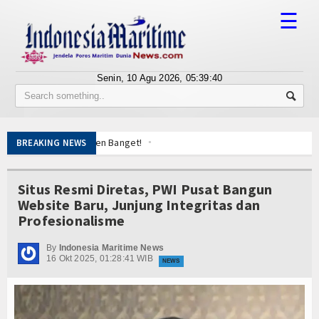
☰
Senin, 10 Agu 2026,
05:39:40
Tentang Kami
Susunan Redaksi
 Sumpah, Keren Banget!
BREAKING NEWS
Berita
babinpotmar Kodaeral XII Bagikan Bendera
Kerja
Bisnis
Situs Resmi Diretas, PWI Pusat Bangun
Derek Gratis hingga Kawal Jenazah
Website Baru, Junjung Integritas dan
bus Pulau 3T di Jawa Timur
BUMN
Profesionalisme
uman Canggih KRI Golok-688
Editorial
Sun Disergap KRI Kerambit-627
By
Indonesia Maritime News
16 Okt 2025, 01:28:41 WIB
NEWS
Edukasi
l Pimpin Pemotongan Baja Pertama
Ekspose
 Sumpah, Keren Banget!