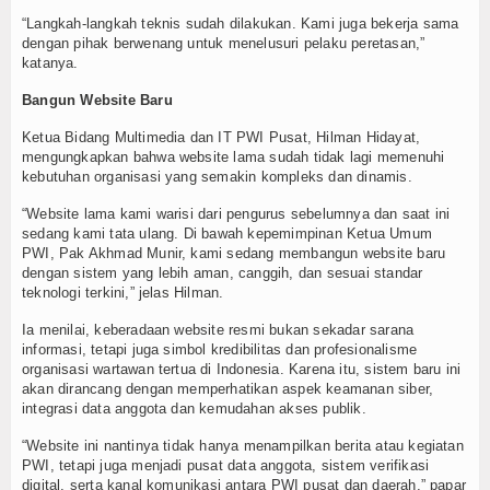
“Langkah-langkah teknis sudah dilakukan. Kami juga bekerja sama
TV
dengan pihak berwenang untuk menelusuri pelaku peretasan,”
katanya.
Channel
Bangun Website Baru
Ketua Bidang Multimedia dan IT PWI Pusat, Hilman Hidayat,
mengungkapkan bahwa website lama sudah tidak lagi memenuhi
kebutuhan organisasi yang semakin kompleks dan dinamis.
“Website lama kami warisi dari pengurus sebelumnya dan saat ini
sedang kami tata ulang. Di bawah kepemimpinan Ketua Umum
PWI, Pak Akhmad Munir, kami sedang membangun website baru
dengan sistem yang lebih aman, canggih, dan sesuai standar
teknologi terkini,” jelas Hilman.
Ia menilai, keberadaan website resmi bukan sekadar sarana
informasi, tetapi juga simbol kredibilitas dan profesionalisme
organisasi wartawan tertua di Indonesia. Karena itu, sistem baru ini
akan dirancang dengan memperhatikan aspek keamanan siber,
integrasi data anggota dan kemudahan akses publik.
“Website ini nantinya tidak hanya menampilkan berita atau kegiatan
PWI, tetapi juga menjadi pusat data anggota, sistem verifikasi
digital, serta kanal komunikasi antara PWI pusat dan daerah,” papar