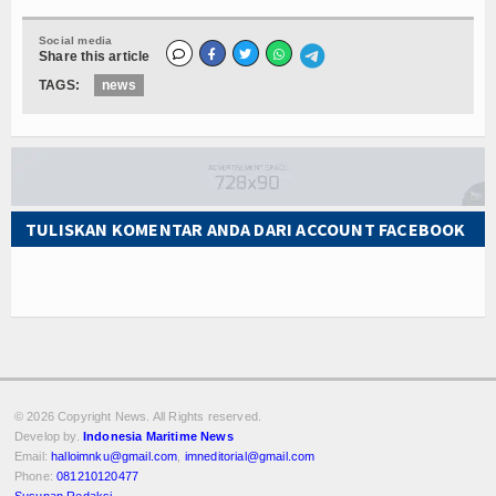
Social media
Share this article
TAGS:
news
TULISKAN KOMENTAR ANDA DARI ACCOUNT FACEBOOK
© 2026 Copyright
News. All Rights reserved.
Develop by.
Indonesia Maritime News
Email:
halloimnku@gmail.com
,
imneditorial@gmail.com
Phone:
081210120477
Susunan Redaksi