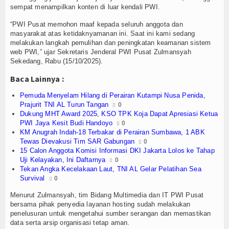
Olahraga
sempat menampilkan konten di luar kendali PWI.
Perhubungan
“PWI Pusat memohon maaf kepada seluruh anggota dan
masyarakat atas ketidaknyamanan ini. Saat ini kami sedang
melakukan langkah pemulihan dan peningkatan keamanan sistem
Religi
web PWI,” ujar Sekretaris Jenderal PWI Pusat Zulmansyah
Sekedang, Rabu (15/10/2025).
Opini
Baca Lainnya :
Pelabuhan
Pemuda Menyelam Hilang di Perairan Kutampi Nusa Penida,
Prajurit TNI AL Turun Tangan
0
Politik
Dukung MHT Award 2025, KSO TPK Koja Dapat Apresiasi Ketua
PWI Jaya Kesit Budi Handoyo
0
KM Anugrah Indah-18 Terbakar di Perairan Sumbawa, 1 ABK
Seni & Budaya
Tewas Dievakusi Tim SAR Gabungan
0
15 Calon Anggota Komisi Informasi DKI Jakarta Lolos ke Tahap
Sorot
Uji Kelayakan, Ini Daftarnya
0
Tekan Angka Kecelakaan Laut, TNI AL Gelar Pelatihan Sea
Tauziah
Survival
0
Menurut Zulmansyah, tim Bidang Multimedia dan IT PWI Pusat
Tokoh
bersama pihak penyedia layanan hosting sudah melakukan
penelusuran untuk mengetahui sumber serangan dan memastikan
Wisata
data serta arsip organisasi tetap aman.