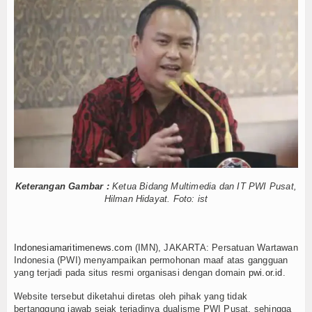
babinpotmar Kodaeral XII Bagikan Bendera
Hankam
Kerja
Derek Gratis hingga Kawal Jenazah
Hukum
bus Pulau 3T di Jawa Timur
Internasional
uman Canggih KRI Golok-688
Sun Disergap KRI Kerambit-627
Kelautan dan Perikanan
l Pimpin Pemotongan Baja Pertama
Kesehatan
 Sumpah, Keren Banget!
Khazanah
babinpotmar Kodaeral XII Bagikan Bendera
Keterangan Gambar :
Ketua Bidang Multimedia dan IT PWI Pusat,
Logistik
Kerja
Hilman Hidayat. Foto: ist
Derek Gratis hingga Kawal Jenazah
Maritim
bus Pulau 3T di Jawa Timur
uman Canggih KRI Golok-688
Indonesiamaritimenews.com
(IMN), JAKARTA: Persatuan Wartawan
Nasional
Indonesia (PWI) menyampaikan permohonan maaf atas gangguan
Sun Disergap KRI Kerambit-627
yang terjadi pada situs resmi organisasi dengan domain
pwi.or.id
.
News
l Pimpin Pemotongan Baja Pertama
Website tersebut diketahui diretas oleh pihak yang tidak
bertanggung jawab sejak terjadinya dualisme PWI Pusat, sehingga