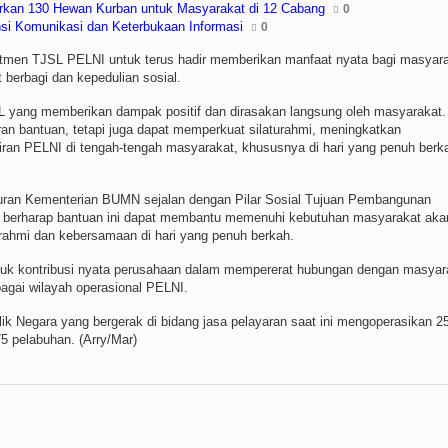
lurkan 130 Hewan Kurban untuk Masyarakat di 12 Cabang
0
si Komunikasi dan Keterbukaan Informasi
0
itmen TJSL PELNI untuk terus hadir memberikan manfaat nyata bagi masyara
berbagi dan kepedulian sosial.
 yang memberikan dampak positif dan dirasakan langsung oleh masyarakat.
ran bantuan, tetapi juga dapat memperkuat silaturahmi, meningkatkan
ran PELNI di tengah-tengah masyarakat, khususnya di hari yang penuh berk
turan Kementerian BUMN sejalan dengan Pilar Sosial Tujuan Pembangunan
NI berharap bantuan ini dapat membantu memenuhi kebutuhan masyarakat aka
urahmi dan kebersamaan di hari yang penuh berkah.
entuk kontribusi nyata perusahaan dalam mempererat hubungan dengan masyar
bagai wilayah operasional PELNI.
k Negara yang bergerak di bidang jasa pelayaran saat ini mengoperasikan 2
 pelabuhan. (Arry/Mar)