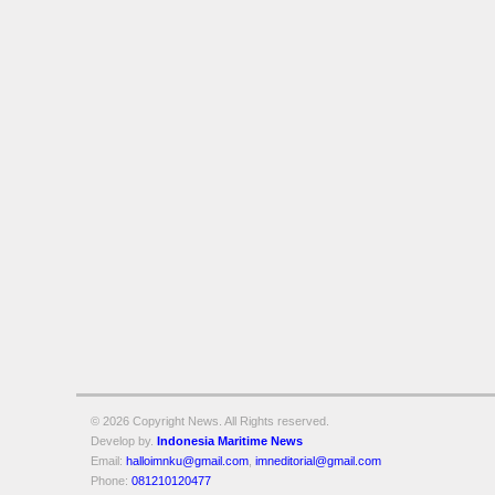
© 2026 Copyright
News. All Rights reserved.
Develop by.
Indonesia Maritime News
Email:
halloimnku@gmail.com
,
imneditorial@gmail.com
Phone:
081210120477