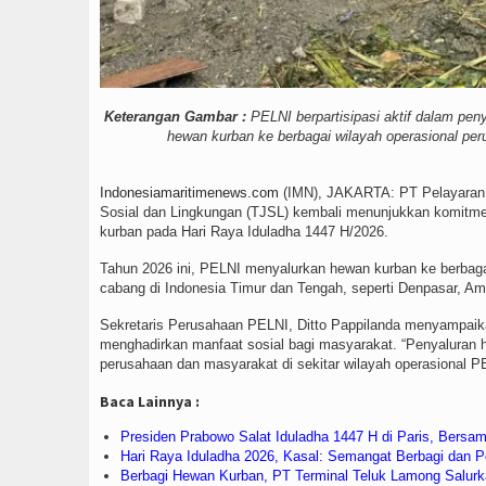
Keterangan Gambar :
PELNI berpartisipasi aktif dalam pe
hewan kurban ke berbagai wilayah operasional per
Indonesiamaritimenews.com
(IMN), JAKARTA: PT Pelayaran 
Sosial dan Lingkungan (TJSL) kembali menunjukkan komitmen
kurban pada Hari Raya Iduladha 1447 H/2026.
Tahun 2026 ini, PELNI menyalurkan hewan kurban ke berbagai
cabang di Indonesia Timur dan Tengah, seperti Denpasar, A
Sekretaris Perusahaan PELNI, Ditto Pappilanda menyampai
menghadirkan manfaat sosial bagi masyarakat. “Penyaluran
perusahaan dan masyarakat di sekitar wilayah operasional PE
Baca Lainnya :
Presiden Prabowo Salat Iduladha 1447 H di Paris, Bersa
Hari Raya Iduladha 2026, Kasal: Semangat Berbagi dan
Berbagi Hewan Kurban, PT Terminal Teluk Lamong Salur