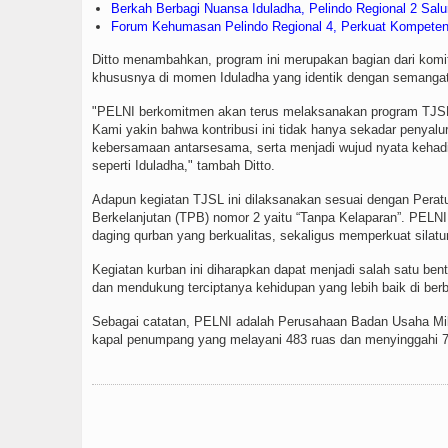
Berkah Berbagi Nuansa Iduladha, Pelindo Regional 2 Sa
Forum Kehumasan Pelindo Regional 4, Perkuat Kompeten
Ditto menambahkan, program ini merupakan bagian dari kom
khususnya di momen Iduladha yang identik dengan semangat 
"PELNI berkomitmen akan terus melaksanakan program TJSL
Kami yakin bahwa kontribusi ini tidak hanya sekadar penyalu
kebersamaan antarsesama, serta menjadi wujud nyata kehadi
seperti Iduladha," tambah Ditto.
Adapun kegiatan TJSL ini dilaksanakan sesuai dengan Pera
Berkelanjutan (TPB) nomor 2 yaitu “Tanpa Kelaparan”. PEL
daging qurban yang berkualitas, sekaligus memperkuat silat
Kegiatan kurban ini diharapkan dapat menjadi salah satu b
dan mendukung terciptanya kehidupan yang lebih baik di ber
Sebagai catatan, PELNI adalah Perusahaan Badan Usaha Mili
kapal penumpang yang melayani 483 ruas dan menyinggahi 75