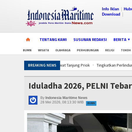
Info Iklan
Hub
Download
TENTANG KAMI
SUSUNAN REDAKSI
BERITA
BUMN
WISATA
OLAHRAGA
PERHUBUNGAN
RELIGI
TOKOH
Tingkatkan Perlindungan Pekerja, Men
BREAKING NEWS
PWI Pusat-AFPI Gelar Workshop Jurnalis
5 Motor Harley Pretelan dari China Dis
Iduladha 2026, PELNI Teba
PWI Pusat-AFPI Gelar Workshop Jurnalis
5 Motor Harley Pretelan dari China Dis
By
Indonesia Maritime News
PWI Pusat-AFPI Gelar Workshop Jurnalis
28 Mei 2026, 08:13:30 WIB
BUMN
5 Motor Harley Pretelan dari China Dis