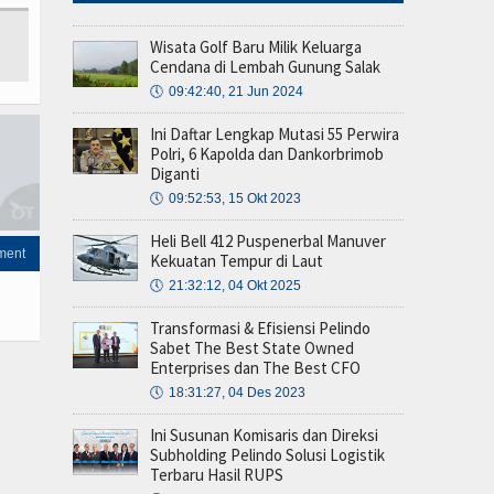
Wisata Golf Baru Milik Keluarga
Cendana di Lembah Gunung Salak
🕔
09:42:40, 21 Jun 2024
Ini Daftar Lengkap Mutasi 55 Perwira
Polri, 6 Kapolda dan Dankorbrimob
Diganti
🕔
09:52:53, 15 Okt 2023
Heli Bell 412 Puspenerbal Manuver
ment
Kekuatan Tempur di Laut
🕔
21:32:12, 04 Okt 2025
Transformasi & Efisiensi Pelindo
Sabet The Best State Owned
Enterprises dan The Best CFO
🕔
18:31:27, 04 Des 2023
Ini Susunan Komisaris dan Direksi
Subholding Pelindo Solusi Logistik
Terbaru Hasil RUPS