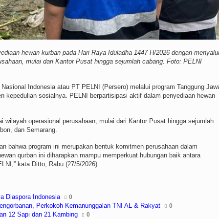
nyediaan hewan kurban pada Hari Raya Iduladha 1447 H/2026 dengan menyalu
usahaan, mulai dari Kantor Pusat hingga sejumlah cabang. Foto: PELNI
Nasional Indonesia atau PT PELNI (Persero) melalui program Tanggung Jaw
 kepedulian sosialnya. PELNI berpartisipasi aktif dalam penyediaan hewan
 wilayah operasional perusahaan, mulai dari Kantor Pusat hingga sejumlah
mbon, dan Semarang.
kan bahwa program ini merupakan bentuk komitmen perusahaan dalam
 hewan qurban ini diharapkan mampu memperkuat hubungan baik antara
LNI,” kata Ditto, Rabu (27/5/2026).
ma Diaspora Indonesia
0
 Pengorbanan, Perkokoh Kemanunggalan TNI AL & Rakyat
0
kan 12 Sapi dan 21 Kambing
0