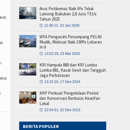
Arus Petikemas Naik 6% Teluk
Lamong Bukukan 2,8 Juta TEUs
kat,
Tahun 2025
🕔
11:46:12, 10 Jan 2026
WFA Pengaruhi Penumpang PELNI
Mudik, Melesat Naik 190% Lebaran
ah
H-9
🕔
13:53:19, 23 Mar 2025
n
KRI Hampala 880 dan KRI Lumba
Lumba 881, Kasal: Gesit dan Tangguh
Jaga Perbatasan
akat
🕔
13:15:16, 17 Des 2024
KKP Perkuat Pengelolaan Pesisir
5
dan Konservasi Berbasis Kearifan
Lokal
🕔
22:04:51, 02 Des 2023
BERITA POPULER