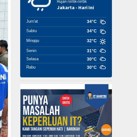
Hujan rintik-rintik
Jakarta - Hari Ini
Jum'at
34°C
Sabtu
34°C
Minggu
32°C
Senin
31°C
Selasa
30°C
Rabu
30°C