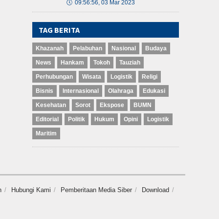
🕔
09:56:56, 03 Mar 2023
TAG BERITA
Khazanah
Pelabuhan
Nasional
Budaya
News
Hankam
Tokoh
Tauziah
Perhubungan
Wisata
Logistik
Religi
Bisnis
Internasional
Olahraga
Edukasi
Kesehatan
Sorot
Ekspose
BUMN
Editorial
Politik
Hukum
Opini
Logistik
Maritim
n
Hubungi Kami
Pemberitaan Media Siber
Download