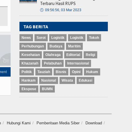
Terbaru Hasil RUPS
🕔
09:56:56, 03 Mar 2023
TAG BERITA
News
Sorot
Logistik
Logistik
Tokoh
Perhubungan
Budaya
Maritim
Kesehatan
Olahraga
Editorial
Religi
Khazanah
Pelabuhan
Internasional
ment
Politik
Tauziah
Bisnis
Opini
Hukum
Hankam
Nasional
Wisata
Edukasi
Ekspose
BUMN
n
Hubungi Kami
Pemberitaan Media Siber
Download