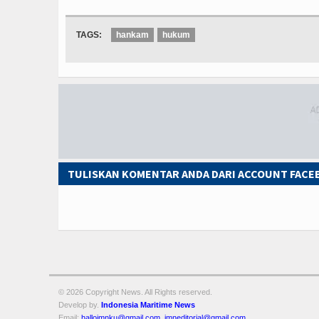
TAGS:
hankam
hukum
TULISKAN KOMENTAR ANDA DARI ACCOUNT FAC
© 2026 Copyright
News. All Rights reserved.
Develop by.
Indonesia Maritime News
Email:
halloimnku@gmail.com
,
imneditorial@gmail.com