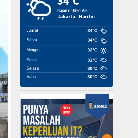
34°C
Hujan rintik-rintik
Jakarta - Hari Ini
Jum'at
34°C
Sabtu
34°C
Minggu
32°C
Senin
31°C
Selasa
30°C
Rabu
30°C