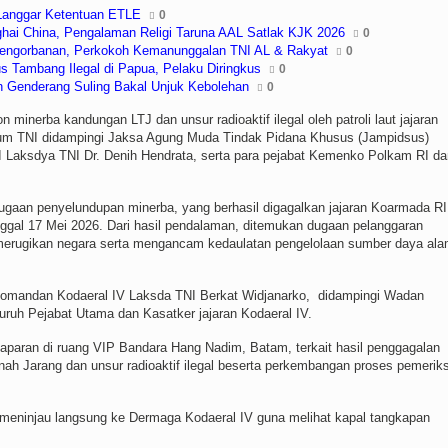
n Langgar Ketentuan ETLE
0
ghai China, Pengalaman Religi Taruna AAL Satlak KJK 2026
0
 Pengorbanan, Perkokoh Kemanunggalan TNI AL & Rakyat
0
s Tambang Ilegal di Papua, Pelaku Diringkus
0
n Genderang Suling Bakal Unjuk Kebolehan
0
minerba kandungan LTJ dan unsur radioaktif ilegal oleh patroli laut jajaran
asum TNI didampingi Jaksa Agung Muda Tindak Pidana Khusus (Jampidsus)
 Laksdya TNI Dr. Denih Hendrata, serta para pejabat Kemenko Polkam RI da
dugaan penyelundupan minerba, yang berhasil digagalkan jajaran Koarmada RI
gal 17 Mei 2026. Dari hasil pendalaman, ditemukan dugaan pelanggaran
 merugikan negara serta mengancam kedaulatan pengelolaan sumber daya al
 Komandan Kodaeral IV Laksda TNI Berkat Widjanarko, didampingi Wadan
eluruh Pejabat Utama dan Kasatker jajaran Kodaeral IV.
paran di ruang VIP Bandara Hang Nadim, Batam, terkait hasil penggagalan
 Jarang dan unsur radioaktif ilegal beserta perkembangan proses pemerik
eninjau langsung ke Dermaga Kodaeral IV guna melihat kapal tangkapan