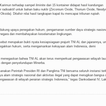
 Karimun terhadap sampel ilminite dari 15 kontainer didapat hasil kandungan
r radioaktif untuk bahan baku nuklir (Zirconium Oxide, Thorium Oxide, Neod
sida). Ditafsir nilai hasil tangkapan kapal itu mencapai triliunan rupiah.
mendukung upaya penegakan hukum, pengamanan sumber daya strategis nasiona
an negara dan membahayakan keselamatan lingkungan.
but merupakan bukti nyata kesiapsiagaan prajurit TNI AL dan jajarannya, u
menegakkan hukum, serta mengamankan kekayaan alam Indonesia, demi
o menegaskan bahwa TNI AL akan terus memperkuat pengawasan wilayah lau
an dengan penyelundupan Minerba.
nakan Perintah Presiden RI dan Panglima TNI bersama seluruh instansi terk
 alam strategis nasional dari aktivitas ilegal yang dapat merugikan bangsa 
engawasan di wilayah perairan strategis Indonesia,” tegas Dankodaeral IV, La