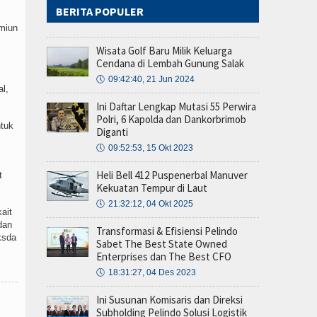
BERITA POPULER
ymiun
Wisata Golf Baru Milik Keluarga
Cendana di Lembah Gunung Salak
🕔
09:42:40, 21 Jun 2024
l,
Ini Daftar Lengkap Mutasi 55 Perwira
Polri, 6 Kapolda dan Dankorbrimob
ntuk
Diganti
🕔
09:52:53, 15 Okt 2023
Heli Bell 412 Puspenerbal Manuver
t
Kekuatan Tempur di Laut
🕔
21:32:12, 04 Okt 2025
ait
dan
Transformasi & Efisiensi Pelindo
ksda
Sabet The Best State Owned
Enterprises dan The Best CFO
🕔
18:31:27, 04 Des 2023
Ini Susunan Komisaris dan Direksi
Subholding Pelindo Solusi Logistik