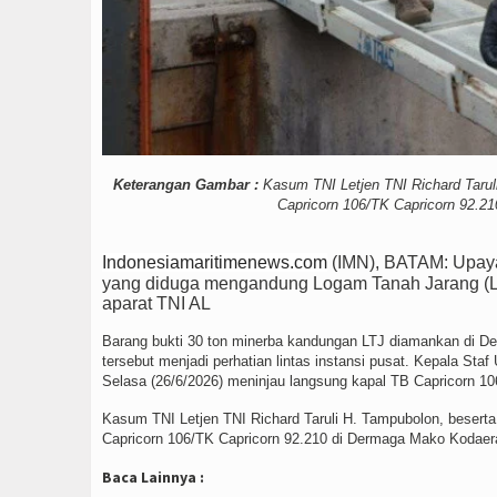
Keterangan Gambar :
Kasum TNI Letjen TNI Richard Taru
Capricorn 106/TK Capricorn 92.2
Indonesiamaritimenews.com
(IMN), BATAM: Upaya
yang diduga mengandung Logam Tanah Jarang (LTJ
aparat TNI AL
Barang bukti 30 ton minerba kandungan LTJ diamankan di De
tersebut menjadi perhatian lintas instansi pusat. Kepala 
Selasa (26/6/2026) meninjau langsung kapal TB Capricorn 1
Kasum TNI Letjen TNI Richard Taruli H. Tampubolon, besert
Capricorn 106/TK Capricorn 92.210 di Dermaga Mako Kodaer
Baca Lainnya :