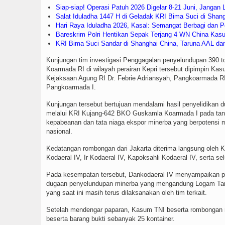
Siap-siap! Operasi Patuh 2026 Digelar 8-21 Juni, Janga
Salat Iduladha 1447 H di Geladak KRI Bima Suci di Shan
Hari Raya Iduladha 2026, Kasal: Semangat Berbagi dan
Bareskrim Polri Hentikan Sepak Terjang 4 WN China Kasu
KRI Bima Suci Sandar di Shanghai China, Taruna AAL da
Kunjungan tim investigasi Penggagalan penyelundupan 390 ton 
Koarmada RI di wilayah perairan Kepri tersebut dipimpin K
Kejaksaan Agung RI Dr. Febrie Adriansyah, Pangkoarmada RI
Pangkoarmada I.
Kunjungan tersebut bertujuan mendalami hasil penyelidikan 
melalui KRI Kujang-642 BKO Guskamla Koarmada I pada tang
kepabeanan dan tata niaga ekspor minerba yang berpotensi
nasional.
Kedatangan rombongan dari Jakarta diterima langsung oleh
Kodaeral IV, Ir Kodaeral IV, Kapoksahli Kodaeral IV, serta s
Pada kesempatan tersebut, Dankodaeral IV menyampaikan pa
dugaan penyelundupan minerba yang mengandung Logam Tanah
yang saat ini masih terus dilaksanakan oleh tim terkait.
Setelah mendengar paparan, Kasum TNI beserta rombongan m
beserta barang bukti sebanyak 25 kontainer.