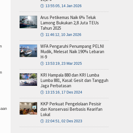
🕔
13:55:05, 14 Jan 2026
Arus Petikemas Naik 6% Teluk
Lamong Bukukan 2,8 Juta TEUs
Tahun 2025
🕔
11:46:12, 10 Jan 2026
WFA Pengaruhi Penumpang PELNI
n
Mudik, Melesat Naik 190% Lebaran
H-9
🕔
13:53:19, 23 Mar 2025
am
KRI Hampala 880 dan KRI Lumba
Lumba 881, Kasal: Gesit dan Tangguh
Jaga Perbatasan
🕔
13:15:16, 17 Des 2024
KKP Perkuat Pengelolaan Pesisir
saan
dan Konservasi Berbasis Kearifan
Lokal
🕔
22:04:51, 02 Des 2023