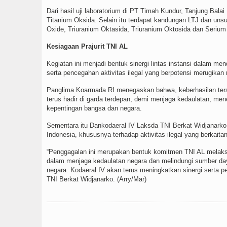
Dari hasil uji laboratorium di PT Timah Kundur, Tanjung Balai
Titanium Oksida. Selain itu terdapat kandungan LTJ dan unsu
Oxide, Triuranium Oktasida, Triuranium Oktosida dan Serium Ok
Kesiagaan Prajurit TNI AL
Kegiatan ini menjadi bentuk sinergi lintas instansi dalam 
serta pencegahan aktivitas ilegal yang berpotensi merugik
Panglima Koarmada RI menegaskan bahwa, keberhasilan terse
terus hadir di garda terdepan, demi menjaga kedaulatan, 
kepentingan bangsa dan negara.
Sementara itu Dankodaeral IV Laksda TNI Berkat Widjanark
Indonesia, khususnya terhadap aktivitas ilegal yang berkait
“Penggagalan ini merupakan bentuk komitmen TNI AL melaksa
dalam menjaga kedaulatan negara dan melindungi sumber daya
negara. Kodaeral IV akan terus meningkatkan sinergi serta p
TNI Berkat Widjanarko. (Arry/Mar)