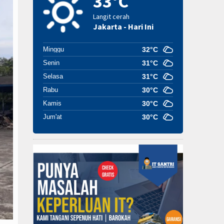
33°C
Langit cerah
Jakarta - Hari Ini
Minggu
32°C
Senin
31°C
Selasa
31°C
Rabu
30°C
Kamis
30°C
Jum'at
30°C