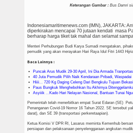
Keterangan Gambar :
Bus Damri si
Indonesiamaritimenews.com (IMN), JAKARTA: Ant
diperkirakan mencapai 70 jutaan kendati
masa Pa
berharap harga tiket tak mahal dan selamat sampa
Menteri Perhubungan Budi Karya Sumadi mengatakan, pihakn
pemudik yang akan merayakan Hari Raya Idul Fitri 1443 Hijri
Baca Lainnya :
Puncak Arus Mudik 29-30 April, Ini Dia Armada Tranporta
40 Juta Pemudik Pilih Naik Kendaraan Pribadi, Waspadai
Hiiii... 720 Kg Daging Celeng Dari Bengkulu Tujuan Bekas
Paus Bungkuk Menghebohkan Itu Akhirnya Ditenggelam
Asyiiik ...Kado Hari Nelayan Nasional, Bantuan Tunai Ngu
Pemerintah telah menerbitkan empat Surat Edaran (SE)
Petu
Penanganan Covid-19 Nomor 16 Tahun 2022. SE tersebut yakni:
darat), dan SE 39 (transportasi perkeretaapian).
Ketua Komisi V DPR RI, Lasarus meminta Kemenhub bersam
persiapan dan pelaksanaan penyelenggaraan angkutan mudik 