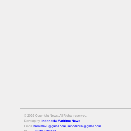
© 2026 Copyright
News. All Rights reserved.
Develop by.
Indonesia Maritime News
Email:
halloimnku@gmail.com
,
imneditorial@gmail.com