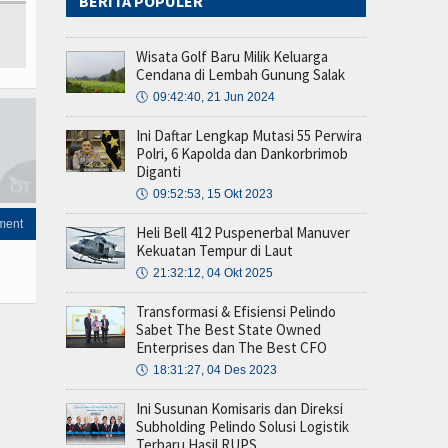
BERITA POPULER
Wisata Golf Baru Milik Keluarga
Cendana di Lembah Gunung Salak
🕔
09:42:40, 21 Jun 2024
Ini Daftar Lengkap Mutasi 55 Perwira
Polri, 6 Kapolda dan Dankorbrimob
Diganti
🕔
09:52:53, 15 Okt 2023
ment
Heli Bell 412 Puspenerbal Manuver
Kekuatan Tempur di Laut
🕔
21:32:12, 04 Okt 2025
Transformasi & Efisiensi Pelindo
Sabet The Best State Owned
Enterprises dan The Best CFO
🕔
18:31:27, 04 Des 2023
Ini Susunan Komisaris dan Direksi
Subholding Pelindo Solusi Logistik
Terbaru Hasil RUPS