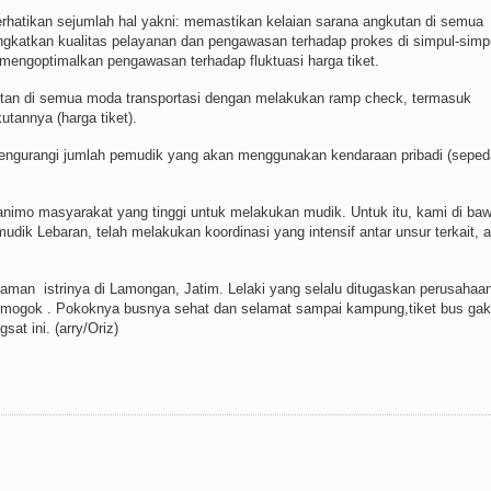
hatikan sejumlah hal yakni: memastikan kelaian sarana angkutan di semua
ngkatkan kualitas pelayanan dan pengawasan terhadap prokes di simpul-simp
n mengoptimalkan pengawasan terhadap fluktuasi harga tiket.
tan di semua moda transportasi dengan melakukan ramp check, termasuk
tannya (harga tiket).
engurangi jumlah pemudik yang akan menggunakan kendaraan pribadi (seped
 animo masyarakat yang tinggi untuk melakukan mudik. Untuk itu, kami di ba
ik Lebaran, telah melakukan koordinasi yang intensif antar unsur terkait, a
alaman
istrinya di Lamongan, Jatim. Lelaki yang selalu ditugaskan perusahaa
gak mogok . Pokoknya busnya sehat dan selamat sampai kampung,tiket bus gak
gsat ini. (arry/Oriz)