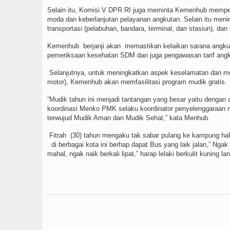
Selain itu, Komisi V DPR RI juga meminta Kemenhub memper
moda dan keberlanjutan pelayanan angkutan. Selain itu meni
transportasi (pelabuhan, bandara, terminal, dan stasiun), da
Kemenhub
berjanji akan
memastikan kelaikan sarana angku
pemeriksaan kesehatan SDM dan juga pengawasan tarif angku
Selanjutnya, untuk meningkatkan aspek keselamatan dan m
motor), Kemenhub akan memfasilitasi program mudik gratis.
“Mudik tahun ini menjadi tantangan yang besar yaitu dengan
koordinasi Menko PMK selaku koordinator penyelenggaraan mud
terwujud Mudik Aman dan Mudik Sehat,” kata Menhub.
Fitrah
(30) tahun mengaku tak sabar pulang ke kampung h
di berbagai kota ini berhap dapat Bus yang laik jalan,” N
mahal, ngak naik berkali lipat,” harap lelaki berkulit kuning lan