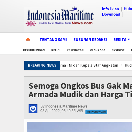
Info Iklan
Hub
Download
TENTANG KAMI
SUSUNAN REDAKSI
BERITA
PERHUBUNGAN
RELIGI
KESEHATAN
OLAHRAGA
EKSPOSE
lima TNI dan Kepala Staf Angkatan
Rudal Kapal Perang TNI, Drone Kamik
BREAKING NEWS
injol Ilegal
Menaker: Penting, Penguatan Kompetensi Lulusan Perguruan
lima TNI dan Kepala Staf Angkatan
Rudal Kapal Perang TNI, Drone Kamik
Semoga Ongkos Bus Gak M
injol Ilegal
Menaker: Penting, Penguatan Kompetensi Lulusan Perguruan
Armada Mudik dan Harga Ti
lima TNI dan Kepala Staf Angkatan
Rudal Kapal Perang TNI, Drone Kamik
injol Ilegal
Menaker: Penting, Penguatan Kompetensi Lulusan Perguruan
By
Indonesia Maritime News
08 Apr 2022, 08:49:35 WIB
PERHUBUNGAN