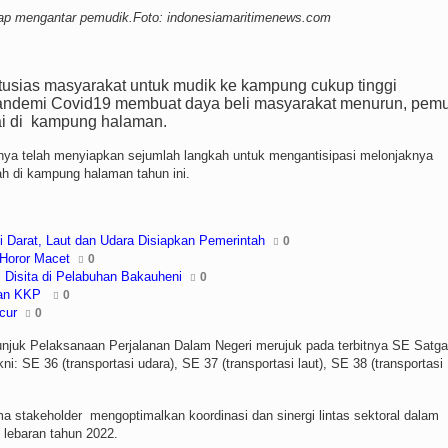
ap mengantar pemudik.Foto: indonesiamaritimenews.com
usias masyarakat untuk mudik ke kampung cukup tinggi
ndemi Covid19 membuat daya beli masyarakat menurun, pemu
i di
kampung halaman.
ya telah menyiapkan sejumlah langkah untuk mengantisipasi melonjaknya
ah di kampung halaman tahun ini.
si Darat, Laut dan Udara Disiapkan Pemerintah
0
 Horor Macet
0
i Disita di Pelabuhan Bakauheni
0
kan KKP
0
cur
0
njuk Pelaksanaan Perjalanan Dalam Negeri merujuk pada terbitnya SE Satg
 SE 36 (transportasi udara), SE 37 (transportasi laut), SE 38 (transportasi
a stakeholder
mengoptimalkan koordinasi dan sinergi lintas sektoral dalam
lebaran tahun 2022.