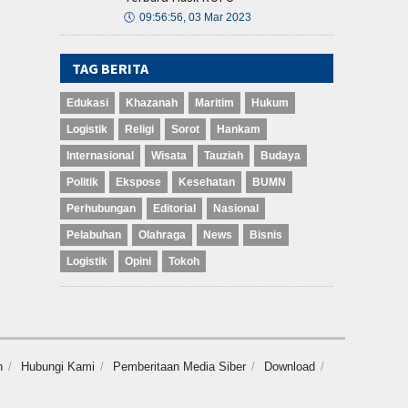
🕔
09:56:56, 03 Mar 2023
TAG BERITA
Edukasi
Khazanah
Maritim
Hukum
Logistik
Religi
Sorot
Hankam
Internasional
Wisata
Tauziah
Budaya
Politik
Ekspose
Kesehatan
BUMN
Perhubungan
Editorial
Nasional
Pelabuhan
Olahraga
News
Bisnis
Logistik
Opini
Tokoh
n
Hubungi Kami
Pemberitaan Media Siber
Download