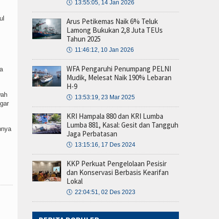
🕔
13:55:05, 14 Jan 2026
ul
Arus Petikemas Naik 6% Teluk
Lamong Bukukan 2,8 Juta TEUs
Tahun 2025
🕔
11:46:12, 10 Jan 2026
WFA Pengaruhi Penumpang PELNI
a
Mudik, Melesat Naik 190% Lebaran
H-9
wah
🕔
13:53:19, 23 Mar 2025
gar
KRI Hampala 880 dan KRI Lumba
Lumba 881, Kasal: Gesit dan Tangguh
nnya
Jaga Perbatasan
🕔
13:15:16, 17 Des 2024
KKP Perkuat Pengelolaan Pesisir
dan Konservasi Berbasis Kearifan
Lokal
🕔
22:04:51, 02 Des 2023