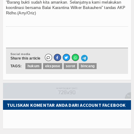
“Barang bukti sudah kita amankan. Selanjutnya kami melakukan
koordinasi bersama Balai Karantina Wilker Bakauheni” tandas AKP
TV
Ridho.(Arry/Oriz)
Channel
Social media
Share this article
TAGS:
hukum
ekspose
sorot
bincang
TULISKAN KOMENTAR ANDA DARI ACCOUNT FACEBOOK