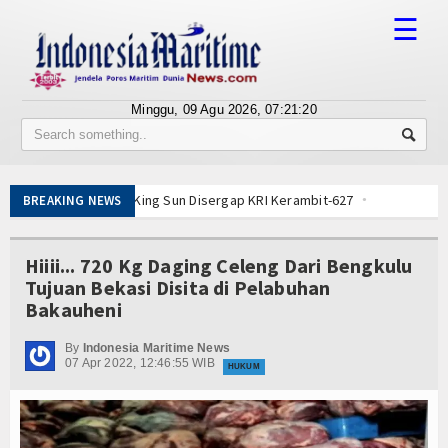
☰
Minggu, 09 Agu 2026,
07:21:20
Tentang Kami
Susunan Redaksi
nia MV King Sun Disergap KRI Kerambit-627
BREAKING NEWS
Berita
Taiwan
imulai, Kasal Pimpin Pemotongan Baja Pertama
Bisnis
Hiiii... 720 Kg Daging Celeng Dari Bengkulu
n Tuna Diperkuat, KKP Terapkan Mekanisme Berlapis
Tujuan Bekasi Disita di Pelabuhan
i Dabo Singkep Lancar dan Sukses
BUMN
Bakauheni
aeral IV Dampingi Menhan RI, Panglima TNI dan Kepala Staf Angkatan
Editorial
Pesawat Tempur Getarkan Laut Dabo Singkep
By
Indonesia Maritime News
07 Apr 2022, 12:46:55 WIB
rmunajat Salat Hajat dan Santuni Anak Yatim
HUKUM
Edukasi
 Terjun Kelola Kampung Nelayan Merah Putih
ma Kapal Siluman Canggih KRI Golok-688
Ekspose
nia MV King Sun Disergap KRI Kerambit-627