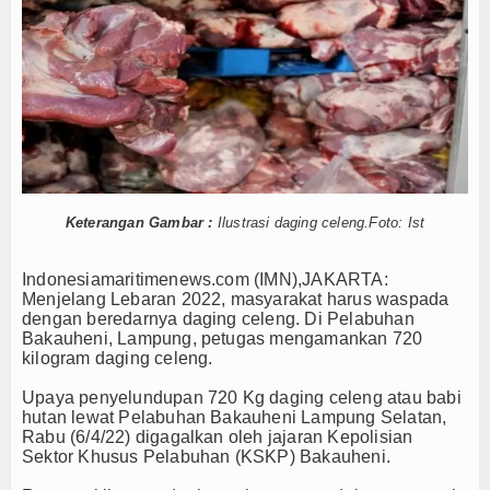
Taiwan
Hankam
imulai, Kasal Pimpin Pemotongan Baja Pertama
n Tuna Diperkuat, KKP Terapkan Mekanisme Berlapis
Hukum
i Dabo Singkep Lancar dan Sukses
Internasional
aeral IV Dampingi Menhan RI, Panglima TNI dan Kepala Staf Angkatan
Pesawat Tempur Getarkan Laut Dabo Singkep
Kelautan dan Perikanan
rmunajat Salat Hajat dan Santuni Anak Yatim
 Terjun Kelola Kampung Nelayan Merah Putih
Kesehatan
Keterangan Gambar :
Ilustrasi daging celeng.Foto: Ist
ma Kapal Siluman Canggih KRI Golok-688
nia MV King Sun Disergap KRI Kerambit-627
Khazanah
Taiwan
Indonesiamaritimenews.com (IMN),JAKARTA:
Menjelang Lebaran 2022, masyarakat harus waspada
Logistik
imulai, Kasal Pimpin Pemotongan Baja Pertama
dengan beredarnya daging celeng. Di Pelabuhan
n Tuna Diperkuat, KKP Terapkan Mekanisme Berlapis
Bakauheni, Lampung, petugas mengamankan 720
Maritim
i Dabo Singkep Lancar dan Sukses
kilogram daging celeng.
aeral IV Dampingi Menhan RI, Panglima TNI dan Kepala Staf Angkatan
Upaya penyelundupan 720 Kg daging celeng atau babi
Nasional
Pesawat Tempur Getarkan Laut Dabo Singkep
hutan lewat Pelabuhan Bakauheni Lampung Selatan,
rmunajat Salat Hajat dan Santuni Anak Yatim
Rabu (6/4/22) digagalkan oleh jajaran Kepolisian
News
Sektor Khusus Pelabuhan (KSKP) Bakauheni.
 Terjun Kelola Kampung Nelayan Merah Putih