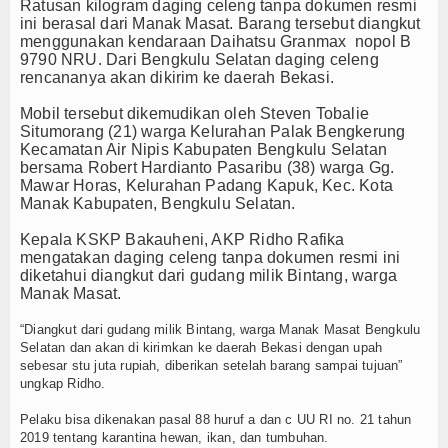
ma Kapal Siluman Canggih KRI Golok-688
Olahraga
Ratusan kilogram daging celeng tanpa dokumen resmi
ini berasal dari Manak Masat. Barang tersebut diangkut
menggunakan kendaraan Daihatsu Granmax nopol B
Perhubungan
9790 NRU. Dari Bengkulu Selatan daging celeng
rencananya akan dikirim ke daerah Bekasi.
Religi
Mobil tersebut dikemudikan oleh Steven Tobalie
Opini
Situmorang (21) warga Kelurahan Palak Bengkerung
Kecamatan Air Nipis Kabupaten Bengkulu Selatan
bersama Robert Hardianto Pasaribu (38) warga Gg.
Pelabuhan
Mawar Horas, Kelurahan Padang Kapuk, Kec. Kota
Manak Kabupaten, Bengkulu Selatan.
Politik
Kepala KSKP Bakauheni, AKP Ridho Rafika
mengatakan daging celeng tanpa dokumen resmi ini
Seni & Budaya
diketahui diangkut dari gudang milik Bintang, warga
Manak Masat.
Sorot
“Diangkut dari gudang milik Bintang, warga Manak Masat Bengkulu
Tauziah
Selatan dan akan di kirimkan ke daerah Bekasi dengan upah
sebesar stu juta rupiah, diberikan setelah barang sampai tujuan”
ungkap Ridho.
Tokoh
Pelaku bisa dikenakan pasal 88 huruf a dan c UU RI no. 21 tahun
Wisata
2019 tentang karantina hewan, ikan, dan tumbuhan.