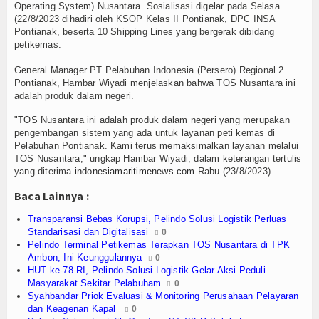
Olahraga
Operating System) Nusantara. Sosialisasi digelar pada Selasa
(22/8/2023 dihadiri oleh KSOP Kelas II Pontianak, DPC INSA
Pontianak, beserta 10 Shipping Lines yang bergerak dibidang
Perhubungan
petikemas.
Religi
General Manager PT Pelabuhan Indonesia (Persero) Regional 2
Pontianak, Hambar Wiyadi menjelaskan bahwa TOS Nusantara ini
Opini
adalah produk dalam negeri.
"TOS Nusantara ini adalah produk dalam negeri yang merupakan
Pelabuhan
pengembangan sistem yang ada untuk layanan peti kemas di
Pelabuhan Pontianak. Kami terus memaksimalkan layanan melalui
Politik
TOS Nusantara," ungkap Hambar Wiyadi, dalam keterangan tertulis
yang diterima
indonesiamaritimenews.com
Rabu (23/8/2023).
Seni & Budaya
Baca Lainnya :
Sorot
Transparansi Bebas Korupsi, Pelindo Solusi Logistik Perluas
Standarisasi dan Digitalisasi
0
Pelindo Terminal Petikemas Terapkan TOS Nusantara di TPK
Tauziah
Ambon, Ini Keunggulannya
0
HUT ke-78 RI, Pelindo Solusi Logistik Gelar Aksi Peduli
Tokoh
Masyarakat Sekitar Pelabuham
0
Syahbandar Priok Evaluasi & Monitoring Perusahaan Pelayaran
Wisata
dan Keagenan Kapal
0