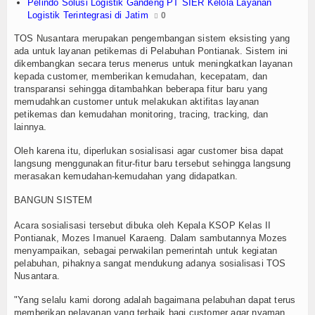
Pelindo Solusi Logistik Gandeng PT SIER Kelola Layanan
Logistik Terintegrasi di Jatim
0
TV
TOS Nusantara merupakan pengembangan sistem eksisting yang
Channel
ada untuk layanan petikemas di Pelabuhan Pontianak. Sistem ini
dikembangkan secara terus menerus untuk meningkatkan layanan
kepada customer, memberikan kemudahan, kecepatam, dan
transparansi sehingga ditambahkan beberapa fitur baru yang
memudahkan customer untuk melakukan aktifitas layanan
petikemas dan kemudahan monitoring, tracing, tracking, dan
lainnya.
Oleh karena itu, diperlukan sosialisasi agar customer bisa dapat
langsung menggunakan fitur-fitur baru tersebut sehingga langsung
merasakan kemudahan-kemudahan yang didapatkan.
BANGUN SISTEM
Acara sosialisasi tersebut dibuka oleh Kepala KSOP Kelas II
Pontianak, Mozes Imanuel Karaeng. Dalam sambutannya Mozes
menyampaikan, sebagai perwakilan pemerintah untuk kegiatan
pelabuhan, pihaknya sangat mendukung adanya sosialisasi TOS
Nusantara.
"Yang selalu kami dorong adalah bagaimana pelabuhan dapat terus
memberikan pelayanan yang terbaik bagi customer agar nyaman,