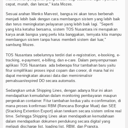
cepat, murah, dan lancar," kata Mozes.
Sesuai arahan Menko Marvest, bangsa ini akan terus berbenah
menjadi lebih baik dengan cara membangun sistem yang lebih baik
dan terus meningkatan pelayanan yang lebih baik lagi. "Seperti
yang kita ketahui bersama, sistem TOS Nusantara ini merupakan
karya anak bangsa yang perlu kita banggakan, ternyata kita mampu
membangun sistem tanpa harus membeli sistem dari luar,"
sambung Mozes.
TOS Nusantara sebelumnya terdiri dari e-registration, e-booking, e-
tracking, e-payment, e-billing, dan e-care. Dalam penyempurnaan
aplikasi TOS Nusantara ada beberapa fitur tambahan baru yaitu
fitur simplifikasi proses input coparn dan coreor, di mana hal ini
dapat meningkatan akurasi data dan meminimalisir
pemalsuan/expired DO secara automatis.
Sedangkan untuk Shipping Lines, dengan adanya fitur ini akan
mendapatkan kemudahan dalam monitoring pembayaran maupun
pergerakan container. Fitur tambahan kedua yaitu e-confirmation, di
mana proses konfirmasi RBM (Rencana Bongkar Muat) dan SEE
(Stacking Extention Export) akan terekam secara sistem online real
time. Sehingga Shipping Lines akan mendapatkan kemudahaan
dalam mendapatkan dokumen pendukung secara digital yang
meliputi discharge list, loading list, RBM, dan Pranota.