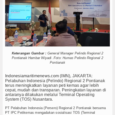
 Logistik, IPC TPK Operasikan Alat Pemindai Peti Kemas Ekspor
Hankam
KKP Jaga Rantai Produksi dan Tata Kelola
dan Populasi Kerang Dara di Bangka Belitung
Hukum
alistik Bahas Pindar Inklusi Keuangan, dan Perlindungan Publik
Internasional
 Strategis, Bidang Energi hingga Ketahanan Pangan
linlamil, Seru dan Gelak Tawa
Kelautan dan Perikanan
i, IPC TPK Operasikan Alat Pemindai Peti Kemas Ekspor
a Rubiah Sigap Evakuasi ABK
5 Motor Harley Pretelan dari China Disel
Kesehatan
Menaker: Pengelolaan K3 Menyentuh Esensi Perlindungan Nyawa
Keterangan Gambar :
General Manager Pelindo Regional 2
Pontianak Hambar Wiyadi .Foto: Humas Pelindo Regional 2
 Logistik, IPC TPK Operasikan Alat Pemindai Peti Kemas Ekspor
Khazanah
Pontianak
KKP Jaga Rantai Produksi dan Tata Kelola
Logistik
dan Populasi Kerang Dara di Bangka Belitung
Indonesiamaritimenews.com
(IMN), JAKARTA:
alistik Bahas Pindar Inklusi Keuangan, dan Perlindungan Publik
Pelabuhan Indonesia (Pelindo) Regional 2 Pontianak
Maritim
 Strategis, Bidang Energi hingga Ketahanan Pangan
terus meningkatkan layanan peti kemas agar lebih
cepat, mudah dan transparan. Peningkatan layanan di
linlamil, Seru dan Gelak Tawa
Nasional
antaranya dilakukan melalui Terminal Operating
i, IPC TPK Operasikan Alat Pemindai Peti Kemas Ekspor
System (TOS) Nusantara.
a Rubiah Sigap Evakuasi ABK
News
PT Pelabuhan Indonesia (Persero) Regional 2 Pontianak bersama
PT IPC Petikemas mengadakan sosialisasi TOS (Terminal