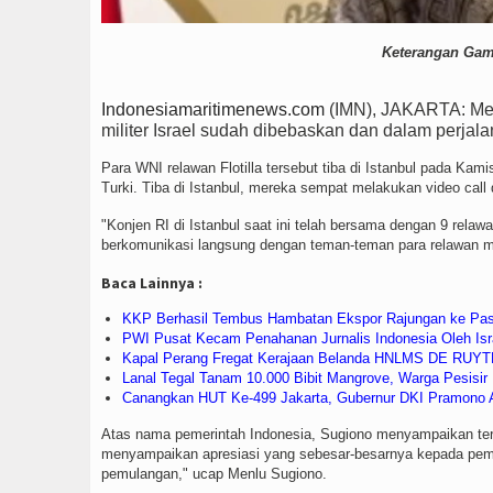
Keterangan Gam
Indonesiamaritimenews.com
(IMN), JAKARTA: Men
militer Israel sudah dibebaskan dan dalam perjal
Para WNI relawan Flotilla tersebut tiba di Istanbul pada Kam
Turki. Tiba di Istanbul, mereka sempat melakukan video call
"Konjen RI di Istanbul saat ini telah bersama dengan 9 rela
berkomunikasi langsung dengan teman-teman para relawan mel
Baca Lainnya :
KKP Berhasil Tembus Hambatan Ekspor Rajungan ke Pas
PWI Pusat Kecam Penahanan Jurnalis Indonesia Oleh Isr
Kapal Perang Fregat Kerajaan Belanda HNLMS DE RUYT
Lanal Tegal Tanam 10.000 Bibit Mangrove, Warga Pesisi
Canangkan HUT Ke-499 Jakarta, Gubernur DKI Pramono 
Atas nama pemerintah Indonesia, Sugiono menyampaikan teri
menyampaikan apresiasi yang sebesar-besarnya kepada pemer
pemulangan," ucap Menlu Sugiono.