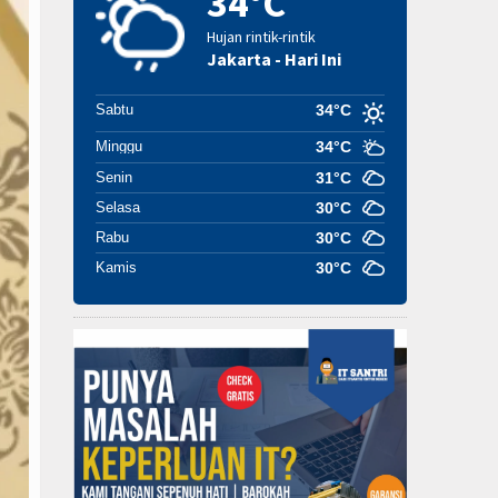
34°C
Hujan rintik-rintik
Jakarta - Hari Ini
Sabtu
34°C
Minggu
34°C
Senin
31°C
Selasa
30°C
Rabu
30°C
Kamis
30°C