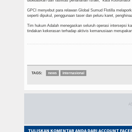
dibebaskan dari fasilitas penahanan Israel," kata Koordina
GPCI menyebut para relawan Global Sumud Flotilla melapork
seperti dipukul, penggunaan taser dan peluru karet, penghina
Tim hukum Adalah menegaskan seluruh operasi intersepsi kapa
tindakan kekerasan terhadap aktivis kemanusiaan merupakan
TAGS:
news
internasional
TULISKAN KOMENTAR ANDA DARI ACCOUNT FAC