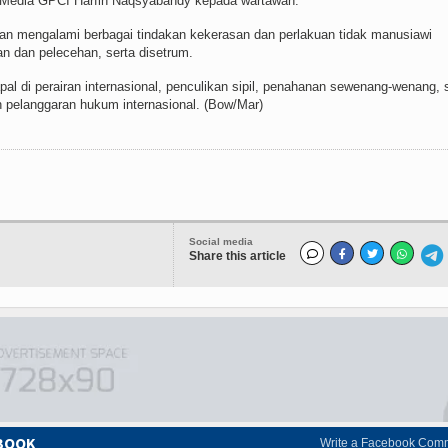
tor Media GPCI Harfin Naqsyabandy kepada wartawan.
an mengalami berbagai tindakan kekerasan dan perlakuan tidak manusiawi
an dan pelecehan, serta disetrum.
l di perairan internasional, penculikan sipil, penahanan sewenang-wenang, 
 pelanggaran hukum internasional. (Bow/Mar)
Social media
Share this article
EBOOK
Write a Facebook Com