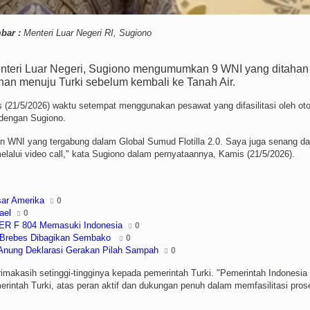
bar :
Menteri Luar Negeri RI, Sugiono
teri Luar Negeri, Sugiono mengumumkan 9 WNI yang ditahan
anan menuju Turki sebelum kembali ke Tanah Air.
is (21/5/2026) waktu setempat menggunakan pesawat yang difasilitasi oleh oto
 dengan Sugiono.
wan WNI yang tergabung dalam Global Sumud Flotilla 2.0. Saya juga senang da
alui video call," kata Sugiono dalam pernyataannya, Kamis (21/5/2026).
ar Amerika
0
ael
0
ER F 804 Memasuki Indonesia
0
r Brebes Dibagikan Sembako
0
Anung Deklarasi Gerakan Pilah Sampah
0
makasih setinggi-tingginya kepada pemerintah Turki. "Pemerintah Indonesia
intah Turki, atas peran aktif dan dukungan penuh dalam memfasilitasi pros