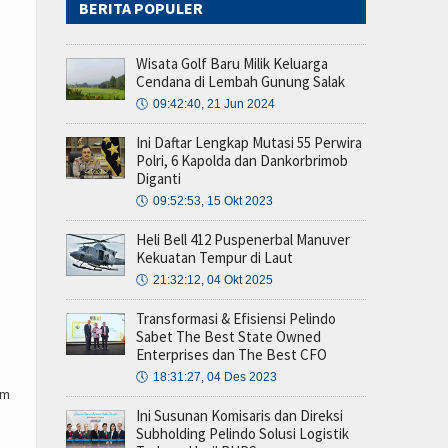
BERITA POPULER
Wisata Golf Baru Milik Keluarga
Cendana di Lembah Gunung Salak
🕔
09:42:40, 21 Jun 2024
Ini Daftar Lengkap Mutasi 55 Perwira
Polri, 6 Kapolda dan Dankorbrimob
Diganti
🕔
09:52:53, 15 Okt 2023
Heli Bell 412 Puspenerbal Manuver
Kekuatan Tempur di Laut
🕔
21:32:12, 04 Okt 2025
Transformasi & Efisiensi Pelindo
Sabet The Best State Owned
Enterprises dan The Best CFO
🕔
18:31:27, 04 Des 2023
am
Ini Susunan Komisaris dan Direksi
Subholding Pelindo Solusi Logistik