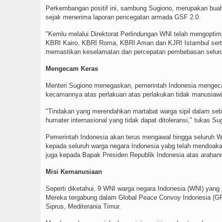
Perkembangan positif ini, sambung Sugiono, merupakan buah 
sejak menerima laporan pencegatan armada GSF 2.0.
"Kemlu melalui Direktorat Perlindungan WNI telah mengoptim
KBRI Kairo, KBRI Roma, KBRI Aman dan KJRI Istambul serta me
memastikan keselamatan dan percepatan pembebasan seluruh
Mengecam Keras
Menteri Sugiono menegaskan, pemerintah Indonesia mengecam
kecamannya atas perlakuan atas perlakukan tidak manusiawi
"Tindakan yang merendahkan martabat warga sipil dalam se
humater internasional yang tidak dapat ditoleransi," tukas Su
Pemerintah Indonesia akan terus mengawal hingga seluruh W
kepada seluruh warga negara Indonesia yabg telah mendoakan
juga kepada Bapak Presiden Republik Indonesia atas arahanny
Misi Kemanusiaan
Seperti diketahui, 9 WNI warga negara Indonesia (WNI) yang 
Mereka tergabung dalam Global Peace Convoy Indonesia (GPCI
Siprus, Mediterania Timur.