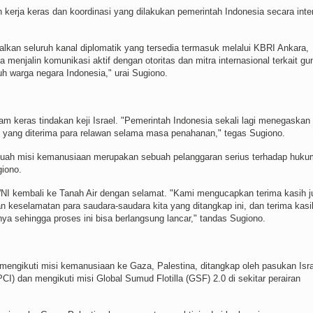
kerja keras dan koordinasi yang dilakukan pemerintah Indonesia secara inte
alkan seluruh kanal diplomatik yang tersedia termasuk melalui KBRI Ankara,
njalin komunikasi aktif dengan otoritas dan mitra internasional terkait gu
 warga negara Indonesia," urai Sugiono.
 keras tindakan keji Israel. "Pemerintah Indonesia sekali lagi menegaskan
 yang diterima para relawan selama masa penahanan," tegas Sugiono.
buah misi kemanusiaan merupakan sebuah pelanggaran serius terhadap huku
giono.
NI kembali ke Tanah Air dengan selamat. "Kami mengucapkan terima kasih j
 keselamatan para saudara-saudara kita yang ditangkap ini, dan terima kasi
a sehingga proses ini bisa berlangsung lancar," tandas Sugiono.
mengikuti misi kemanusiaan ke Gaza, Palestina, ditangkap oleh pasukan Isra
) dan mengikuti misi Global Sumud Flotilla (GSF) 2.0 di sekitar perairan