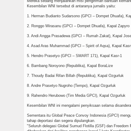
Mereka sedang menjalankan misi pengiriman bantuan kemanus
Kesembilan WNI tersebut di antaranya jurnalis yaitu:
1. Herman Budianto Sudarsono (GPCI – Dompet Dhuafa), Ka
2. Ronggo Wirasanu (GPCI – Dompet Dhuafa), Kapal Zapyro
3. Andi Angga Prasadewa (GPCI – Rumah Zakat), Kapal Jose
4. Asad Aras Muhammad (GPCI – Spirit of Aqsa), Kapal Kasr
5. Hendro Prasetyo (GPCI – SMART 171), Kapal Kasr-1
6. Bambang Noroyono (Republika), Kapal BoraLize
7. Thoudy Badai Rifan Billah (Republika), Kapal Ozgurluk
8. Andre Prasetyo Nugroho (Tempo), Kapal Ozgurluk
9. Rahendro Herubowo (Tim Media GPCI), Kapal Ozgurluk
Kesembilan WNI ini mengalami penyiksaan selama disandera ol
Sementara itu Global Peace Convoy Indonesia (GPCI) mengun
tahap deportasi dan segera dipulangkan.
"Seluruh delegasi Global Sumud Flotilla (GSF) dan Freedom Fl