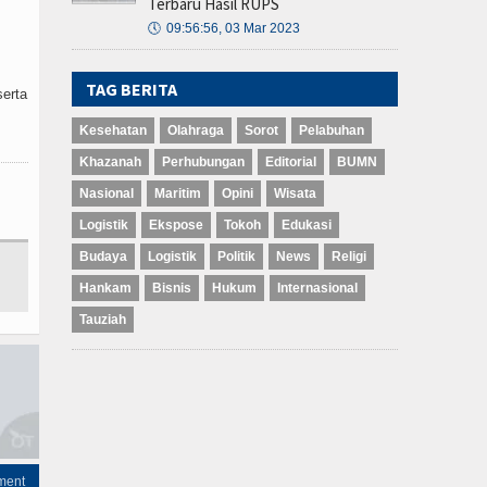
Terbaru Hasil RUPS
🕔
09:56:56, 03 Mar 2023
TAG BERITA
serta
Kesehatan
Olahraga
Sorot
Pelabuhan
Khazanah
Perhubungan
Editorial
BUMN
Nasional
Maritim
Opini
Wisata
Logistik
Ekspose
Tokoh
Edukasi
Budaya
Logistik
Politik
News
Religi
Hankam
Bisnis
Hukum
Internasional
Tauziah
ment