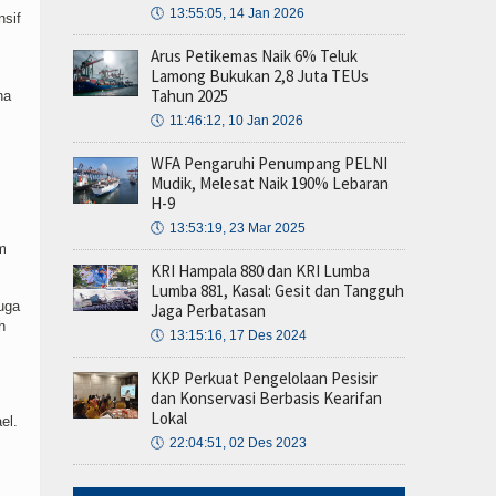
🕔
13:55:05, 14 Jan 2026
nsif
Arus Petikemas Naik 6% Teluk
Lamong Bukukan 2,8 Juta TEUs
Tahun 2025
na
🕔
11:46:12, 10 Jan 2026
WFA Pengaruhi Penumpang PELNI
Mudik, Melesat Naik 190% Lebaran
H-9
🕔
13:53:19, 23 Mar 2025
m
KRI Hampala 880 dan KRI Lumba
Lumba 881, Kasal: Gesit dan Tangguh
uga
Jaga Perbatasan
h
🕔
13:15:16, 17 Des 2024
KKP Perkuat Pengelolaan Pesisir
dan Konservasi Berbasis Kearifan
Lokal
el.
🕔
22:04:51, 02 Des 2023