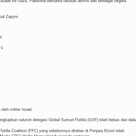
iaan ke Gaza, Palestina bersama ratusan aktivis dari berbagai negara.
pal Zapyro
f
-1
eh militer Israel.
gkapkan seluruh delegasi Global Sumud Flotilla (GSF) telah bebas dan dal
otilla Coalition (FFC) yang sebelumnya ditahan di Penjara Ktziot telah