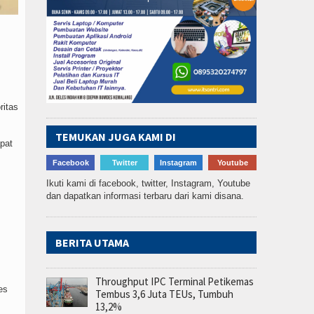
ritas
TEMUKAN JUGA KAMI DI
pat
Facebook
Twitter
Instagram
Youtube
Ikuti kami di facebook, twitter, Instagram, Youtube
dan dapatkan informasi terbaru dari kami disana.
BERITA UTAMA
Throughput IPC Terminal Petikemas
es
Tembus 3,6 Juta TEUs, Tumbuh
13,2%