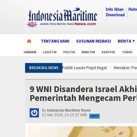
Info Iklan
Hub
Download
TENTANG KAMI
SUSUNAN REDAKSI
BERITA
HANKAM
LOGISTIK
POLITIK
MARITIM
EKSPOSE
TOKOH
Menaker: Penting, Penguatan Kompeten
BREAKING NEWS
Dorong Transparansi dan Kelancaran Lo
PWI dan AFPI Perkuat Literasi Pindar, 
9 WNI Disandera Israel Akh
Tingkatkan Perlindungan Pekerja, Men
Pemerintah Mengecam Perl
Diklat Rampung, KKP Pastikan Ribuan 
5 Motor Harley Pretelan dari China Dis
By
Indonesia Maritime News
Diklat Rampung, KKP Pastikan Ribuan 
21 Mei 2026, 23:12:37 WIB
NEWS