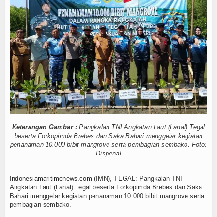
Hankam
Kasal Pimpin Pemotongan Baja Pertama
iperkuat, KKP Terapkan Mekanisme Berlapis
Hukum
ngkep Lancar dan Sukses
Internasional
Dampingi Menhan RI, Panglima TNI dan Kepala Staf Angkatan
Tempur Getarkan Laut Dabo Singkep
Kelautan dan Perikanan
Salat Hajat dan Santuni Anak Yatim
elola Kampung Nelayan Merah Putih
Kesehatan
 Siluman Canggih KRI Golok-688
ing Sun Disergap KRI Kerambit-627
Khazanah
Keterangan Gambar :
Pangkalan TNI Angkatan Laut (Lanal) Tegal
Logistik
Kasal Pimpin Pemotongan Baja Pertama
beserta Forkopimda Brebes dan Saka Bahari menggelar kegiatan
penanaman 10.000 bibit mangrove serta pembagian sembako. Foto:
iperkuat, KKP Terapkan Mekanisme Berlapis
Dispenal
Maritim
ngkep Lancar dan Sukses
Dampingi Menhan RI, Panglima TNI dan Kepala Staf Angkatan
Nasional
Indonesiamaritimenews.com
(IMN), TEGAL: Pangkalan TNI
Tempur Getarkan Laut Dabo Singkep
Angkatan Laut (Lanal) Tegal beserta Forkopimda Brebes dan Saka
Salat Hajat dan Santuni Anak Yatim
Bahari menggelar kegiatan penanaman 10.000 bibit mangrove serta
News
elola Kampung Nelayan Merah Putih
pembagian sembako.