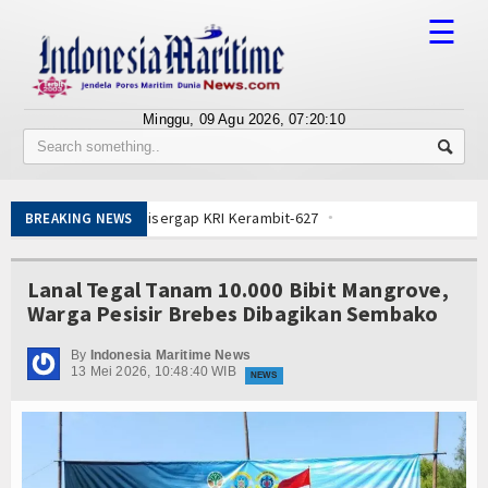
☰
Minggu, 09 Agu 2026,
07:20:10
Tentang Kami
Susunan Redaksi
ing Sun Disergap KRI Kerambit-627
BREAKING NEWS
Berita
Kasal Pimpin Pemotongan Baja Pertama
Bisnis
Lanal Tegal Tanam 10.000 Bibit Mangrove,
iperkuat, KKP Terapkan Mekanisme Berlapis
Warga Pesisir Brebes Dibagikan Sembako
ngkep Lancar dan Sukses
BUMN
Dampingi Menhan RI, Panglima TNI dan Kepala Staf Angkatan
By
Indonesia Maritime News
Editorial
13 Mei 2026, 10:48:40 WIB
Tempur Getarkan Laut Dabo Singkep
NEWS
Salat Hajat dan Santuni Anak Yatim
Edukasi
elola Kampung Nelayan Merah Putih
 Siluman Canggih KRI Golok-688
Ekspose
ing Sun Disergap KRI Kerambit-627