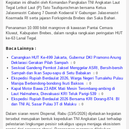
 Siluman Canggih KRI Golok-688
Olahraga
Kegiatan ini dihadiri oleh Komandan Pangkalan TNI Angkatan Laut
Tegal Letkol Laut (P) Tato Taufiqurochman bersama Ketua
Jalasenastri Cabang 7 Daerah Kodaeral V Gabungan Jalasenastri
Perhubungan
Koarmada RI serta jajaran Forkopimda Brebes dan Saka Bahari.
Religi
Penanaman 10.000 bibit mangrove di kawasan Pantai Cemara
Kluwut, Kabupaten Brebes, dalam rangka rangkaian peringatan HUT
Opini
ke-63 Lanal Tegal.
Baca Lainnya :
Pelabuhan
Canangkan HUT Ke-499 Jakarta, Gubernur DKI Pramono Anung
Politik
Deklarasi Gerakan Pilah Sampah
0
Seskoal Gandeng Pemkot Jaksel Menggelar ASRI, Bersih-bersih
Sampah dan Ikan Sapu-sapu di Setu Babakan
0
Seni & Budaya
Ekspedisi Rupiah Berdaulat 2026, Warga Negeri Tumalehu Pulau
Manipa Berbondong-bondong Ikuti Baksos
0
Sorot
Kapal Motor Bawa 23 ABK Mati Mesin Terombang-ambing di
Laut Halmahera, Dievakuasi KRI Teluk Parigi-539
0
Ekspedisi Rupiah Berdaulat 2026 Bersama KRI Dorang-874: BI
Tauziah
dan TNI AL Sasar Pulau 3T di Maluku
0
Tokoh
Dalam siaran resmi Dispenal, Rabu (13/5/2026) dijelaskan kegiatan
tersebut merupakan bentuk kepedulian TNI Angkatan Laut terhadap
pelestarian lingkungan pesisir sekaligus upaya menjaga ekosistem
Wisata