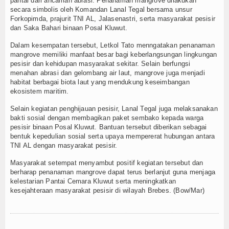
pantai dari ancaman abrasi. Penanaman mangrove dilakukan
secara simbolis oleh Komandan Lanal Tegal bersama unsur
TV
Forkopimda, prajurit TNI AL, Jalasenastri, serta masyarakat pesisir
dan Saka Bahari binaan Posal Kluwut.
Channel
Dalam kesempatan tersebut, Letkol Tato menngatakan penanaman
mangrove memiliki manfaat besar bagi keberlangsungan lingkungan
pesisir dan kehidupan masyarakat sekitar. Selain berfungsi
menahan abrasi dan gelombang air laut, mangrove juga menjadi
habitat berbagai biota laut yang mendukung keseimbangan
ekosistem maritim.
Selain kegiatan penghijauan pesisir, Lanal Tegal juga melaksanakan
bakti sosial dengan membagikan paket sembako kepada warga
pesisir binaan Posal Kluwut. Bantuan tersebut diberikan sebagai
bentuk kepedulian sosial serta upaya mempererat hubungan antara
TNI AL dengan masyarakat pesisir.
Masyarakat setempat menyambut positif kegiatan tersebut dan
berharap penanaman mangrove dapat terus berlanjut guna menjaga
kelestarian Pantai Cemara Kluwut serta meningkatkan
kesejahteraan masyarakat pesisir di wilayah Brebes. (Bow/Mar)