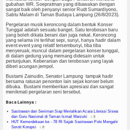
Olahraga
gubahan WR. Soepratman yang dibawakan dengan
sangat baik oleh penyanyi senior Rudt Sumardiyono,
Perhubungan
Sabtu Malam di Taman Budaya Lampung (26/8/2023).
Pergelaran musik keroncong dalam bentuk Konser
Religi
Tunggal adalah sesuatu banget. Satu terobosan baru
yang boleh dikata berani dan juga nekat. Keroncong
Opini
yang selama ini terlihat sepi, sunyi, hanya hadir dalam
event event yang relatif tersembunyi, tiba tiba
menyeruak, muncul dalam pergelaran konser tunggal,
Pelabuhan
di dalam gedung yang memang didesain untuk
pertunjukan. Keberanian dan terobosan yang layak
Politik
diberi acungan jempol.
Seni & Budaya
Bustami Zainudin, Senator Lampung tampak hadir
bersama ratusan penonton lain sejak konser belum
dibuka. Bustami memberikan apresiasi dan sangat
Sorot
menikmati pergelaran seni tersebut.
Tauziah
Baca Lainnya :
Sastrawan dan Seniman Siap Meriahkan Acara Literasi Siswa
Tokoh
dan Guru Nasional di Taman Ismail Marzuki
0
HUT Kemerdekaan ke - 78 RI Sajak Sastrawan Polo Mengalir
Wisata
Soroti Korupsi
0