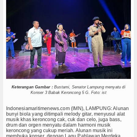
epan Edukasi Publik Lawan Pinjol Ilegal
Hankam
guruan Tinggi
IPC TPK-Kejari Jakut Perpanjang Kerja Sama Hukum
akuasi ABK
Hukum
5 Motor Harley Pretelan dari China Diselundupkan Lewat Ta
aan K3 Menyentuh Esensi Perlindungan Nyawa
Internasional
V Dampingi Menhan RI, Panglima TNI dan Kepala Staf Angkatan
t Tempur Getarkan Laut Dabo Singkep
Kelautan dan Perikanan
t Salat Hajat dan Santuni Anak Yatim
 Kelola Kampung Nelayan Merah Putih
Kesehatan
epan Edukasi Publik Lawan Pinjol Ilegal
guruan Tinggi
IPC TPK-Kejari Jakut Perpanjang Kerja Sama Hukum
Khazanah
akuasi ABK
5 Motor Harley Pretelan dari China Diselundupkan Lewat Ta
Logistik
aan K3 Menyentuh Esensi Perlindungan Nyawa
Keterangan Gambar :
Bustami, Senator Lampung menyatu di
V Dampingi Menhan RI, Panglima TNI dan Kepala Staf Angkatan
Konser 3 Babak Keroncong 5 G. Foto: ist
Maritim
Indonesiamaritimenews.com (IMN), LAMPUNG: Alunan
Nasional
bunyi biola yang ditimpali melody gitar, menyusul alat
musik khas keroncong cak, cuk dan celo, juga bass,
News
drum dan orgen menyatu dalam harmoni musik
keroncong yang cukup meriah. Alunan musik ini
membuka konser dengan Lagu Pahlawan Merdeka