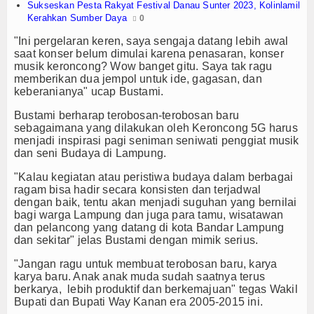
Sukseskan Pesta Rakyat Festival Danau Sunter 2023, Kolinlamil
Kerahkan Sumber Daya
TV
0
"Ini pergelaran keren, saya sengaja datang lebih awal
Channel
saat konser belum dimulai karena penasaran, konser
musik keroncong? Wow banget gitu. Saya tak ragu
memberikan dua jempol untuk ide, gagasan, dan
keberanianya" ucap Bustami.
Bustami berharap terobosan-terobosan baru
sebagaimana yang dilakukan oleh Keroncong 5G harus
menjadi inspirasi pagi seniman seniwati penggiat musik
dan seni Budaya di Lampung.
"Kalau kegiatan atau peristiwa budaya dalam berbagai
ragam bisa hadir secara konsisten dan terjadwal
dengan baik, tentu akan menjadi suguhan yang bernilai
bagi warga Lampung dan juga para tamu, wisatawan
dan pelancong yang datang di kota Bandar Lampung
dan sekitar" jelas Bustami dengan mimik serius.
"Jangan ragu untuk membuat terobosan baru, karya
karya baru. Anak anak muda sudah saatnya terus
berkarya, lebih produktif dan berkemajuan" tegas Wakil
Bupati dan Bupati Way Kanan era 2005-2015 ini.