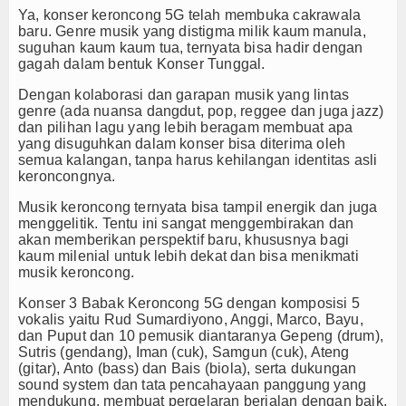
Ya, konser keroncong 5G telah membuka cakrawala
baru. Genre musik yang distigma milik kaum manula,
suguhan kaum kaum tua, ternyata bisa hadir dengan
gagah dalam bentuk Konser Tunggal.
Dengan kolaborasi dan garapan musik yang lintas
genre (ada nuansa dangdut, pop, reggee dan juga jazz)
dan pilihan lagu yang lebih beragam membuat apa
yang disuguhkan dalam konser bisa diterima oleh
semua kalangan, tanpa harus kehilangan identitas asli
keroncongnya.
Musik keroncong ternyata bisa tampil energik dan juga
menggelitik. Tentu ini sangat menggembirakan dan
akan memberikan perspektif baru, khususnya bagi
kaum milenial untuk lebih dekat dan bisa menikmati
musik keroncong.
Konser 3 Babak Keroncong 5G dengan komposisi 5
vokalis yaitu Rud Sumardiyono, Anggi, Marco, Bayu,
dan Puput dan 10 pemusik diantaranya Gepeng (drum),
Sutris (gendang), Iman (cuk), Samgun (cuk), Ateng
(gitar), Anto (bass) dan Bais (biola), serta dukungan
sound system dan tata pencahayaan panggung yang
mendukung, membuat pergelaran berjalan dengan baik,