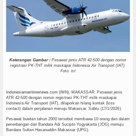
Posbabinpotmar Kodaeral XII Bagikan Bendera
Hankam
aan Kerja
nan Derek Gratis hingga Kawal Jenazah
Hukum
enembus Pulau 3T di Jawa Timur
Internasional
Siluman Canggih KRI Golok-688
ng Sun Disergap KRI Kerambit-627
Kelautan dan Perikanan
asal Pimpin Pemotongan Baja Pertama
Kesehatan
Keterangan Gambar :
Pesawat jenis ATR 42-500 dengan nomor
piah
registrasi PK-THT milik maskapai Indonesia Air Transport (IAT).
ga: Sumpah, Keren Banget!
Foto: ist
Khazanah
Posbabinpotmar Kodaeral XII Bagikan Bendera
Logistik
aan Kerja
nan Derek Gratis hingga Kawal Jenazah
Indonesiamaritimenews.com
(IMN), MAKASSAR: Pesawat jenis
Maritim
ATR 42-500 dengan nomor registrasi PK-THT milik maskapai
enembus Pulau 3T di Jawa Timur
Indonesia Air Transport (IAT), dilaporkan hilang kontak (loss
Siluman Canggih KRI Golok-688
contact) dalam perjalanan menuju Makassar, Sabtu (17/1/2026).
Nasional
ng Sun Disergap KRI Kerambit-627
Pesawat buwtan tahun 2000 tersebut membawa 10 orang dan dalam
News
penerbangan dari Bandara Adi Sucipto Yogyakarta (JOG) menuju
asal Pimpin Pemotongan Baja Pertama
Bandara Sultan Hasanuddin Makassar (UPG).