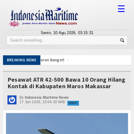
☰
Senin, 10 Agu 2026,
03:15:31
Tentang Kami
Susunan Redaksi
ga: Sumpah, Keren Banget!
BREAKING NEWS
Berita
Posbabinpotmar Kodaeral XII Bagikan Bendera
aan Kerja
Bisnis
Pesawat ATR 42-500 Bawa 10 Orang Hilang
nan Derek Gratis hingga Kawal Jenazah
Kontak di Kabupaten Maros Makassar
enembus Pulau 3T di Jawa Timur
BUMN
Siluman Canggih KRI Golok-688
By
Indonesia Maritime News
Editorial
17 Jan 2026, 15:04:30 WIB
ng Sun Disergap KRI Kerambit-627
SOROT
Edukasi
asal Pimpin Pemotongan Baja Pertama
piah
Ekspose
ga: Sumpah, Keren Banget!