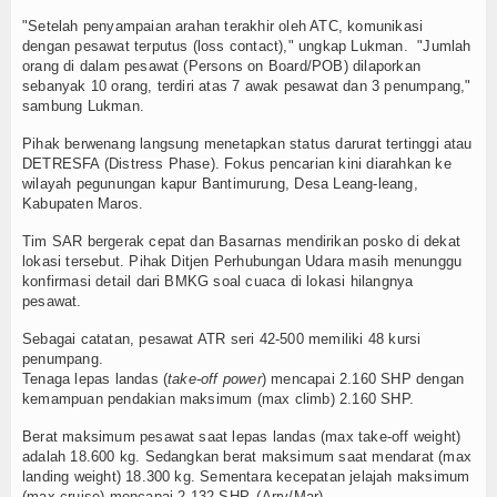
"Setelah penyampaian arahan terakhir oleh ATC, komunikasi
TV
dengan pesawat terputus (loss contact)," ungkap Lukman. "Jumlah
orang di dalam pesawat (Persons on Board/POB) dilaporkan
Channel
sebanyak 10 orang, terdiri atas 7 awak pesawat dan 3 penumpang,"
sambung Lukman.
Pihak berwenang langsung menetapkan status darurat tertinggi atau
DETRESFA (Distress Phase). Fokus pencarian kini diarahkan ke
wilayah pegunungan kapur Bantimurung, Desa Leang-leang,
Kabupaten Maros.
Tim SAR bergerak cepat dan Basarnas mendirikan posko di dekat
lokasi tersebut. Pihak Ditjen Perhubungan Udara masih menunggu
konfirmasi detail dari BMKG soal cuaca di lokasi hilangnya
pesawat.
Sebagai catatan, pesawat ATR seri 42-500 memiliki 48 kursi
penumpang.
Tenaga lepas landas (
take-off power
) mencapai 2.160 SHP dengan
kemampuan pendakian maksimum (max climb) 2.160 SHP.
Berat maksimum pesawat saat lepas landas (max take-off weight)
adalah 18.600 kg. Sedangkan berat maksimum saat mendarat (max
landing weight) 18.300 kg. Sementara kecepatan jelajah maksimum
(max cruise) mencapai 2.132 SHP. (Arry/Mar)