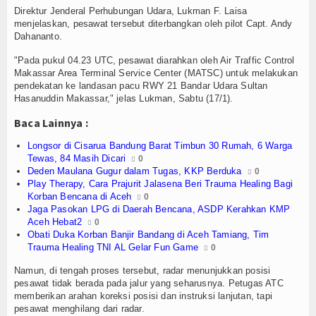
piah
Olahraga
Direktur Jenderal Perhubungan Udara, Lukman F. Laisa
menjelaskan, pesawat tersebut diterbangkan oleh pilot Capt. Andy
Perhubungan
Dahananto.
"Pada pukul 04.23 UTC, pesawat diarahkan oleh Air Traffic Control
Religi
Makassar Area Terminal Service Center (MATSC) untuk melakukan
pendekatan ke landasan pacu RWY 21 Bandar Udara Sultan
Opini
Hasanuddin Makassar," jelas Lukman, Sabtu (17/1).
Baca Lainnya :
Pelabuhan
Longsor di Cisarua Bandung Barat Timbun 30 Rumah, 6 Warga
Politik
Tewas, 84 Masih Dicari
0
Deden Maulana Gugur dalam Tugas, KKP Berduka
0
Seni & Budaya
Play Therapy, Cara Prajurit Jalasena Beri Trauma Healing Bagi
Korban Bencana di Aceh
0
Jaga Pasokan LPG di Daerah Bencana, ASDP Kerahkan KMP
Sorot
Aceh Hebat2
0
Obati Duka Korban Banjir Bandang di Aceh Tamiang, Tim
Tauziah
Trauma Healing TNI AL Gelar Fun Game
0
Namun, di tengah proses tersebut, radar menunjukkan posisi
Tokoh
pesawat tidak berada pada jalur yang seharusnya. Petugas ATC
memberikan arahan koreksi posisi dan instruksi lanjutan, tapi
Wisata
pesawat menghilang dari radar.