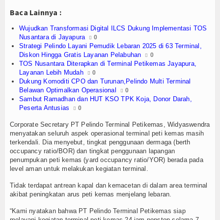
Olahraga
Baca Lainnya :
Perhubungan
Wujudkan Transformasi Digital ILCS Dukung Implementasi TOS
Nusantara di Jayapura
0
Religi
Strategi Pelindo Layani Pemudik Lebaran 2025 di 63 Terminal,
Diskon Hingga Gratis Layanan Pelabuhan
0
TOS Nusantara Diterapkan di Terminal Petikemas Jayapura,
Opini
Layanan Lebih Mudah
0
Dukung Komoditi CPO dan Turunan,Pelindo Multi Terminal
Pelabuhan
Belawan Optimalkan Operasional
0
Sambut Ramadhan dan HUT KSO TPK Koja, Donor Darah,
Politik
Peserta Antusias
0
Corporate Secretary PT Pelindo Terminal Petikemas, Widyaswendra
Seni & Budaya
menyatakan seluruh aspek operasional terminal peti kemas masih
terkendali. Dia menyebut, tingkat penggunaan dermaga (berth
Sorot
occupancy ratio/BOR) dan tingkat penggunaan lapangan
penumpukan peti kemas (yard occupancy ratio/YOR) berada pada
level aman untuk melakukan kegiatan terminal.
Tauziah
Tidak terdapat antrean kapal dan kemacetan di dalam area terminal
Tokoh
akibat peningkatan arus peti kemas menjelang lebaran.
“Kami nyatakan bahwa PT Pelindo Terminal Petikemas siap
Wisata
melayani kegiatan terminal peti kemas 24 jam nonstop selama 7