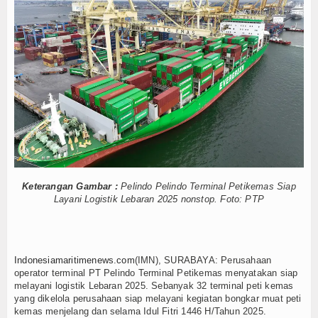
IPC TPK Operasikan Alat Pemindai Peti Kemas Ekspor
Hankam
tai Produksi dan Tata Kelola
 Kerang Dara di Bangka Belitung
Hukum
s Pindar Inklusi Keuangan, dan Perlindungan Publik
Internasional
Bidang Energi hingga Ketahanan Pangan
ru dan Gelak Tawa
Kelautan dan Perikanan
Operasikan Alat Pemindai Peti Kemas Ekspor
gap Evakuasi ABK
5 Motor Harley Pretelan dari China Diselundupkan Le
Kesehatan
ngelolaan K3 Menyentuh Esensi Perlindungan Nyawa
IPC TPK Operasikan Alat Pemindai Peti Kemas Ekspor
Khazanah
tai Produksi dan Tata Kelola
Keterangan Gambar :
Pelindo Pelindo Terminal Petikemas Siap
Logistik
 Kerang Dara di Bangka Belitung
Layani Logistik Lebaran 2025 nonstop. Foto: PTP
s Pindar Inklusi Keuangan, dan Perlindungan Publik
Maritim
Bidang Energi hingga Ketahanan Pangan
ru dan Gelak Tawa
Nasional
Indonesiamaritimenews.com
(IMN), SURABAYA: Perusahaan
Operasikan Alat Pemindai Peti Kemas Ekspor
operator terminal PT Pelindo Terminal Petikemas menyatakan siap
gap Evakuasi ABK
melayani logistik Lebaran 2025. Sebanyak 32 terminal peti kemas
News
yang dikelola perusahaan siap melayani kegiatan bongkar muat peti
kemas menjelang dan selama Idul Fitri 1446 H/Tahun 2025.