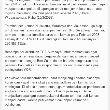
hari (24/7) baik untuk kegiatan bongkar muat peti kemas di dermaga
TV
maupun penumpukan di lapangan untuk menjamin kelancaran arus
logistik menjelang maupun pada saat lebaran 2025,” kata
Channel
Widyaswendra, Rabu (19/3/2025).
Terminal peti kemas di Jakarta, Surabaya dan Makassar juga siap
untuk menerima lonjakan arus peti kemas. TPS Surabaya misalnya,
terminal mencatat kenaikan arus peti kemas pada Februari 2025
sebanyak 125.474 TEUs dibandingkan Januari 2025 sebanyak
120.857 TEUs.
Beberapa hal dilakukan TPS Surabaya untuk memastikan agar
operasional terminal dapat berjalan dengan lancar, seperti seperti
berkoordinasi dengan Bea Cukai dalam hal izin pengaturan area
penumpukan peti kemas ekspor dan impor untuk mengantisipasi
peningkatan YOR.
Widyaswendra menambahkan, saat menjelang Lebaran biasanya
kunjungan kapal meningkat yang menjadikan peti kemas juga
meningkat. Di sisi lain pemerintah juga memberlakukan pembatasan
angkutan barang non kebutuhan pokok di jalan raya. Hal ini
menjadikan lapangan penumpukan di dalam terminal peti kemas
menjadi padat, karena peti kemas tidak dapat keluar dari
pelabuhan.