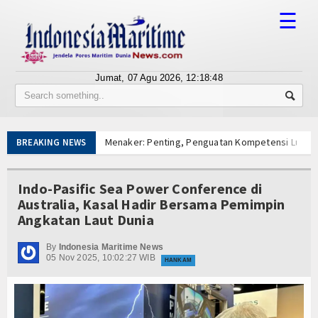
☰
Jumat, 07 Agu 2026,
12:18:48
Tentang Kami
Susunan Redaksi
Menaker: Penting, Penguatan Kompetensi Lulusa
BREAKING NEWS
Berita
Kapal Terbakar di Belawan, Patkamla Rubiah Sig
Tingkatkan Perlindungan Pekerja, Menaker: Pen
Bisnis
Indo-Pasific Sea Power Conference di
Dorong Transparansi dan Kelancaran Logistik, I
Australia, Kasal Hadir Bersama Pemimpin
Tarif Tuna Cakalang 0% ke Jepang, KKP Jaga Rant
BUMN
Angkatan Laut Dunia
Aksi Kolaborasi Lindungi Mangrove dan Populasi 
Editorial
Diklat Rampung, KKP Pastikan Ribuan SDM Siap T
By
Indonesia Maritime News
05 Nov 2025, 10:02:27 WIB
PWI dan AFPI Perkuat Literasi Pindar, Pers Garda
HANKAM
Edukasi
Menaker: Penting, Penguatan Kompetensi Lulusa
Kapal Terbakar di Belawan, Patkamla Rubiah Sig
Ekspose
Tingkatkan Perlindungan Pekerja, Menaker: Pen