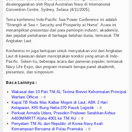
Olahraga
diselenggarakan oleh Royal Australian Navy di International
Convention Centre, Sydney, Selasa (4/11/2025).
Perhubungan
Tema konferensi Indo-Pasific Sea Power Conference ini adalah
“Strength at Sea = Security and Prosperity at Home”. Acara ini
Religi
menampilkan presentasi dari para pemimpin industri, akademisi,
dan pejabat pertahanan di berbagai belahan dunia, termasuk TNI
Opini
Angkatan Laut.
Konferensi ini juga bertujuan untuk menyatukan visi dari Angkatan
Pelabuhan
Laut di kawasan dalam menciptakan kondisi yang aman di Indo-
Pasific. Selain itu, beberapa acara dan pameran populer, termasuk
Politik
Navy Life Expo, dan program menarik berupa panel akademik,
presentasi, dan simposium.
Seni & Budaya
Baca Lainnya :
Sorot
Wakasal dan 10 Pati TNI AL Terima Brevet Kehormatan Principal
Warfare Officer
0
Tauziah
Kapal TB Roda Mas Kalbar Mogok di Laut, ABK 2 Hari
Kelaparan, KRI Bung Hatta-370 Pasok Logistik
0
Perkuat Armada Udara, Presiden Prabowo Serahkan Airbus
Tokoh
A400M/MRTT Alpha 4001 ke TNI AU
0
Penyelam TNI AL dan Republic of Korea Navy Asah
Wisata
Kemampuan Bersama di Pulau Pramuka
0