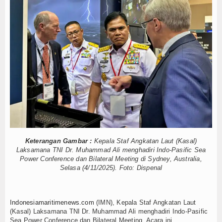
Dorong Transparansi dan Kelancaran Logistik, I
Hankam
Tarif Tuna Cakalang 0% ke Jepang, KKP Jaga Rant
Hukum
Aksi Kolaborasi Lindungi Mangrove dan Populasi 
Diklat Rampung, KKP Pastikan Ribuan SDM Siap T
Internasional
PWI dan AFPI Perkuat Literasi Pindar, Pers Garda
Menaker: Penting, Penguatan Kompetensi Lulusa
Kelautan dan Perikanan
Kapal Terbakar di Belawan, Patkamla Rubiah Sig
Tingkatkan Perlindungan Pekerja, Menaker: Pen
Kesehatan
Dorong Transparansi dan Kelancaran Logistik, I
Tarif Tuna Cakalang 0% ke Jepang, KKP Jaga Rant
Khazanah
Aksi Kolaborasi Lindungi Mangrove dan Populasi 
Logistik
Diklat Rampung, KKP Pastikan Ribuan SDM Siap T
Keterangan Gambar :
Kepala Staf Angkatan Laut (Kasal)
Laksamana TNI Dr. Muhammad Ali menghadiri Indo-Pasific Sea
PWI dan AFPI Perkuat Literasi Pindar, Pers Garda
Maritim
Power Conference dan Bilateral Meeting di Sydney, Australia,
Selasa (4/11/2025). Foto: Dispenal
Nasional
News
Indonesiamaritimenews.com
(IMN), Kepala Staf Angkatan Laut
(Kasal) Laksamana TNI Dr. Muhammad Ali menghadiri Indo-Pasific
Sea Power Conference dan Bilateral Meeting. Acara ini