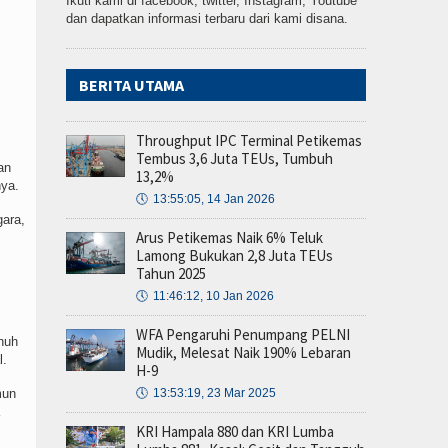
Ikuti kami di facebook, twitter, Instagram, Youtube
dan dapatkan informasi terbaru dari kami disana.
BERITA UTAMA
Throughput IPC Terminal Petikemas
Tembus 3,6 Juta TEUs, Tumbuh
an
13,2%
nya.
🕔
13:55:05, 14 Jan 2026
gara,
Arus Petikemas Naik 6% Teluk
Lamong Bukukan 2,8 Juta TEUs
Tahun 2025
🕔
11:46:12, 10 Jan 2026
WFA Pengaruhi Penumpang PELNI
nuh
Mudik, Melesat Naik 190% Lebaran
l.
H-9
mun
🕔
13:53:19, 23 Mar 2025
KRI Hampala 880 dan KRI Lumba