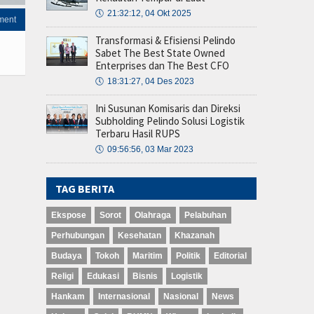
🕔
21:32:12, 04 Okt 2025
ment
Transformasi & Efisiensi Pelindo
Sabet The Best State Owned
Enterprises dan The Best CFO
🕔
18:31:27, 04 Des 2023
Ini Susunan Komisaris dan Direksi
Subholding Pelindo Solusi Logistik
Terbaru Hasil RUPS
🕔
09:56:56, 03 Mar 2023
TAG BERITA
Ekspose
Sorot
Olahraga
Pelabuhan
Perhubungan
Kesehatan
Khazanah
Budaya
Tokoh
Maritim
Politik
Editorial
Religi
Edukasi
Bisnis
Logistik
Hankam
Internasional
Nasional
News