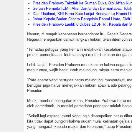
Presiden Prabowo Takziah ke Rumah Duka Ojol Affan Ku
Seruan Pemuda ICMI: Aksi Damai dan Bermartabat, Tolak
Dari Thailand, KRI Bima Suci Lanjut Berlayar ke Brunei 
Jabat Kepala Badan Otorita Pengelola Pantai Utara, Didi
Presiden Prabowo Lantik 8 Dubes LBBP RI, Kepala dan W
Namun, di tengah kebebasan berpendapat itu, Kepala Negara j
Negara menegaskan bahwa langkah hukum telah ditempuh seca
“Terhadap petugas yang kemarin melakukan kesalahan ataupun
proses pemeriksaan. Ini telah saya minta dilakukan dengan ce
Lebih lanjut, Presiden Prabowo menekankan bahwa negara tida
menurutnya, wajib hadir untuk melindungi rakyat serta menja
“Para aparat yang bertugas harus melindungi masyarakat, men
bertugas juga harus menegakkan hukum apabila ada pelang
Presiden.
Meski memberi peringatan keras, Presiden Prabowo tetap m
oleh pemerintah. Ia menilai perbedaan pendapat adalah bagi
“Sekali lagi aspirasi murni yang ingin disampaikan harus di
kita tidak dapat pungkiri bahwa sudah mulai kelihatan geja
yang mengarah kepada makar dan terorisme,” ucap Presiden