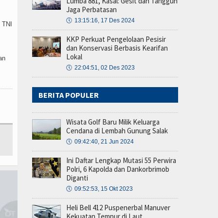
Lumba 881, Kasal: Gesit dan Tangguh
Jaga Perbatasan
🕔
13:15:16, 17 Des 2024
 TNI
KKP Perkuat Pengelolaan Pesisir
dan Konservasi Berbasis Kearifan
Lokal
an
🕔
22:04:51, 02 Des 2023
BERITA POPULER
Wisata Golf Baru Milik Keluarga
Cendana di Lembah Gunung Salak
🕔
09:42:40, 21 Jun 2024
Ini Daftar Lengkap Mutasi 55 Perwira
Polri, 6 Kapolda dan Dankorbrimob
Diganti
🕔
09:52:53, 15 Okt 2023
Heli Bell 412 Puspenerbal Manuver
Kekuatan Tempur di Laut