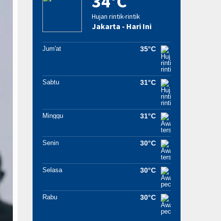
34°C
Hujan rintik-rintik
Jakarta - Hari Ini
Jum'at
35°C
Sabtu
31°C
Minggu
31°C
Senin
30°C
Selasa
30°C
Rabu
30°C