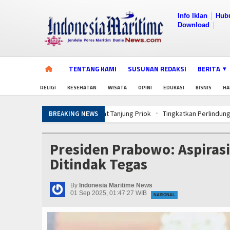
Info Iklan
Hub
Download
TENTANG KAMI
SUSUNAN REDAKSI
BERITA
RELIGI
KESEHATAN
WISATA
OPINI
EDUKASI
BISNIS
HA
Tingkatkan Perlindungan Pekerja, Men
BREAKING NEWS
PWI Pusat-AFPI Gelar Workshop Jurnalis
5 Motor Harley Pretelan dari China Dis
Presiden Prabowo: Aspiras
PWI Pusat-AFPI Gelar Workshop Jurnalis
Ditindak Tegas
5 Motor Harley Pretelan dari China Dis
PWI Pusat-AFPI Gelar Workshop Jurnalis
By
Indonesia Maritime News
5 Motor Harley Pretelan dari China Dis
01 Sep 2025, 01:47:27 WIB
NASIONAL