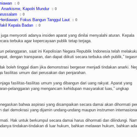
rniawan
0
 Anarkisme, Kapolri Mundur
0
Darussalam
0
t Herdiawan: Fokus Bangun Tanggul Laut
0
akil Kepala Badan
0
uga menyoroti adanya insiden aparat yang dinilai menyalahi aturan. Kepala
ra terbuka agar kepercayaan publik tetap terjaga.
 pelanggaran, saat ini Kepolisian Negara Republik Indonesia telah melakuk
pat, dengan transparan, dan dapat diikuti secara terbuka oleh publik,” tegas
k boleh tinggal diam jika demonstrasi bergeser menjadi tindakan anarki. Ne
ga fasilitas umum dari perusakan dan penjarahan.
jaga fasilitas-fasilitas umum yang dibangun dari uang rakyat. Aparat yang
garan-pelanggaran yang mengancam kehidupan masyarakat luas,” ungkap
enegaskan bahwa aspirasi yang disampaikan secara damai akan dihormati pe
an dari demokrasi yang dijamin undang-undang maupun instrumen internasiona
hormati. Hak untuk berkumpul secara damai harus dihormati dan dilindungi. Na
la adanya tindakan-tindakan di luar hukum, bahkan melawan hukum, bahkan ada
.