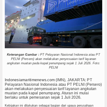
King Sun Disergap KRI Kerambit-627
Hankam
 Kasal Pimpin Pemotongan Baja Pertama
Hukum
Diperkuat, KKP Terapkan Mekanisme Berlapis
Internasional
Singkep Lancar dan Sukses
 Dampingi Menhan RI, Panglima TNI dan Kepala Staf Angkatan
Kelautan dan Perikanan
 Tempur Getarkan Laut Dabo Singkep
t Salat Hajat dan Santuni Anak Yatim
Kesehatan
 Menembus Pulau 3T di Jawa Timur
Keterangan Gambar :
PT Pelayaran Nasional Indonesia atau PT
l Siluman Canggih KRI Golok-688
Khazanah
PELNI (Persero) akan melakukan penyesuaian tarif layanan
King Sun Disergap KRI Kerambit-627
angkutan muatan pada kapal penumpang sejak 1 Juli 2026. Foto:
Logistik
PELNI
 Kasal Pimpin Pemotongan Baja Pertama
Maritim
Diperkuat, KKP Terapkan Mekanisme Berlapis
Indonesiamaritimenews.com
(IMN), JAKARTA: PT
Singkep Lancar dan Sukses
Pelayaran Nasional Indonesia atau PT PELNI (Persero)
Nasional
akan melakukan penyesuaian tarif layanan angkutan
 Dampingi Menhan RI, Panglima TNI dan Kepala Staf Angkatan
muatan pada kapal penumpang. Aturan ini mulai
 Tempur Getarkan Laut Dabo Singkep
berlaku untuk pemesanan sejak 1 Juli 2026.
News
t Salat Hajat dan Santuni Anak Yatim
Kebijakan ini dilakukan sebagai bagian dari upaya perusahaan