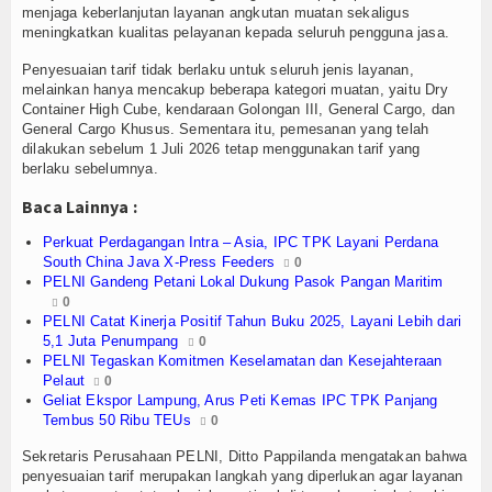
 Menembus Pulau 3T di Jawa Timur
Olahraga
menjaga keberlanjutan layanan angkutan muatan sekaligus
meningkatkan kualitas pelayanan kepada seluruh pengguna jasa.
Perhubungan
Penyesuaian tarif tidak berlaku untuk seluruh jenis layanan,
melainkan hanya mencakup beberapa kategori muatan, yaitu Dry
Religi
Container High Cube, kendaraan Golongan III, General Cargo, dan
General Cargo Khusus. Sementara itu, pemesanan yang telah
Opini
dilakukan sebelum 1 Juli 2026 tetap menggunakan tarif yang
berlaku sebelumnya.
Pelabuhan
Baca Lainnya :
Politik
Perkuat Perdagangan Intra – Asia, IPC TPK Layani Perdana
South China Java X-Press Feeders
0
PELNI Gandeng Petani Lokal Dukung Pasok Pangan Maritim
Seni & Budaya
0
PELNI Catat Kinerja Positif Tahun Buku 2025, Layani Lebih dari
Sorot
5,1 Juta Penumpang
0
PELNI Tegaskan Komitmen Keselamatan dan Kesejahteraan
Tauziah
Pelaut
0
Geliat Ekspor Lampung, Arus Peti Kemas IPC TPK Panjang
Tembus 50 Ribu TEUs
0
Tokoh
Sekretaris Perusahaan PELNI, Ditto Pappilanda mengatakan bahwa
Wisata
penyesuaian tarif merupakan langkah yang diperlukan agar layanan