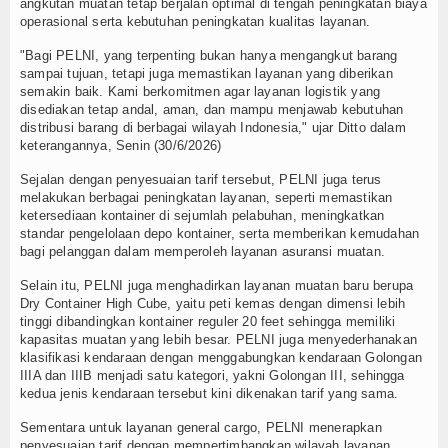
angkutan muatan tetap berjalan optimal di tengah peningkatan biaya
operasional serta kebutuhan peningkatan kualitas layanan.
TV
"Bagi PELNI, yang terpenting bukan hanya mengangkut barang
Channel
sampai tujuan, tetapi juga memastikan layanan yang diberikan
semakin baik. Kami berkomitmen agar layanan logistik yang
disediakan tetap andal, aman, dan mampu menjawab kebutuhan
distribusi barang di berbagai wilayah Indonesia," ujar Ditto dalam
keterangannya, Senin (30/6/2026)
Sejalan dengan penyesuaian tarif tersebut, PELNI juga terus
melakukan berbagai peningkatan layanan, seperti memastikan
ketersediaan kontainer di sejumlah pelabuhan, meningkatkan
standar pengelolaan depo kontainer, serta memberikan kemudahan
bagi pelanggan dalam memperoleh layanan asuransi muatan.
Selain itu, PELNI juga menghadirkan layanan muatan baru berupa
Dry Container High Cube, yaitu peti kemas dengan dimensi lebih
tinggi dibandingkan kontainer reguler 20 feet sehingga memiliki
kapasitas muatan yang lebih besar. PELNI juga menyederhanakan
klasifikasi kendaraan dengan menggabungkan kendaraan Golongan
IIIA dan IIIB menjadi satu kategori, yakni Golongan III, sehingga
kedua jenis kendaraan tersebut kini dikenakan tarif yang sama.
Sementara untuk layanan general cargo, PELNI menerapkan
penyesuaian tarif dengan mempertimbangkan wilayah layanan