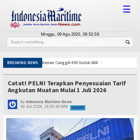
☰
Minggu, 09 Agu 2026,
09:52:59
Tentang Kami
Susunan Redaksi
l Siluman Canggih KRI Golok-688
BREAKING NEWS
Berita
King Sun Disergap KRI Kerambit-627
Bisnis
Catat! PELNI Terapkan Penyesuaian Tarif
 Kasal Pimpin Pemotongan Baja Pertama
Angkutan Muatan Mulai 1 Juli 2026
Diperkuat, KKP Terapkan Mekanisme Berlapis
BUMN
Singkep Lancar dan Sukses
By
Indonesia Maritime News
Editorial
30 Jun 2026, 16:20:40 WIB
 Dampingi Menhan RI, Panglima TNI dan Kepala Staf Angkatan
LOGISTIK
 Tempur Getarkan Laut Dabo Singkep
Edukasi
t Salat Hajat dan Santuni Anak Yatim
 Menembus Pulau 3T di Jawa Timur
Ekspose
l Siluman Canggih KRI Golok-688