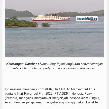
dan Sukses
Hankam
n RI, Panglima TNI dan Kepala Staf Angkatan
an Laut Dabo Singkep
Hukum
n Santuni Anak Yatim
Internasional
 Nelayan Merah Putih
lik Lawan Pinjol Ilegal
Kelautan dan Perikanan
Wuiih.. Lele Bandung Mendunia, Tembus Pasar Taiwan
Pemotongan Baja Pertama
Kesehatan
 Terapkan Mekanisme Berlapis
dan Sukses
Khazanah
n RI, Panglima TNI dan Kepala Staf Angkatan
Keterangan Gambar :
Kapal ferry layani angkutan penyeberangan
Logistik
an Laut Dabo Singkep
antar-pulau. Foto: property of indonesiamaritimenews.com
n Santuni Anak Yatim
Maritim
 Nelayan Merah Putih
lik Lawan Pinjol Ilegal
Nasional
Indinesianaritimenews.com
(IMN),JAKARTA: Menyambut libur
Wuiih.. Lele Bandung Mendunia, Tembus Pasar Taiwan
panjang Hari Raya Idul Fitri 2025, PT ASDP Indonesia Ferry
(Persero) mengajak masyarakat menjelajahi pesona alam Singkil,
News
Aceh, dengan pengalaman menyeberang menggunakan kapal feri.