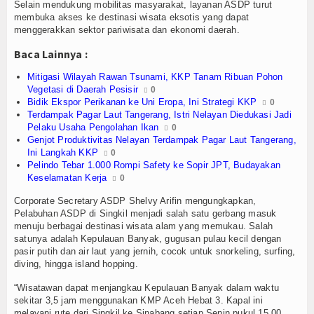
Olahraga
Selain mendukung mobilitas masyarakat, layanan ASDP turut
membuka akses ke destinasi wisata eksotis yang dapat
menggerakkan sektor pariwisata dan ekonomi daerah.
Perhubungan
Baca Lainnya :
Religi
Mitigasi Wilayah Rawan Tsunami, KKP Tanam Ribuan Pohon
Vegetasi di Daerah Pesisir
0
Opini
Bidik Ekspor Perikanan ke Uni Eropa, Ini Strategi KKP
0
Terdampak Pagar Laut Tangerang, Istri Nelayan Diedukasi Jadi
Pelabuhan
Pelaku Usaha Pengolahan Ikan
0
Genjot Produktivitas Nelayan Terdampak Pagar Laut Tangerang,
Politik
Ini Langkah KKP
0
Pelindo Tebar 1.000 Rompi Safety ke Sopir JPT, Budayakan
Keselamatan Kerja
0
Seni & Budaya
Corporate Secretary ASDP Shelvy Arifin mengungkapkan,
Sorot
Pelabuhan ASDP di Singkil menjadi salah satu gerbang masuk
menuju berbagai destinasi wisata alam yang memukau. Salah
satunya adalah Kepulauan Banyak, gugusan pulau kecil dengan
Tauziah
pasir putih dan air laut yang jernih, cocok untuk snorkeling, surfing,
diving, hingga island hopping.
Tokoh
“Wisatawan dapat menjangkau Kepulauan Banyak dalam waktu
sekitar 3,5 jam menggunakan KMP Aceh Hebat 3. Kapal ini
Wisata
melayani rute dari Singkil ke Sinabang setiap Senin pukul 15.00,