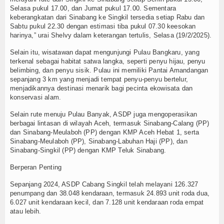
Selasa pukul 17.00, dan Jumat pukul 17.00. Sementara
TV
keberangkatan dari Sinabang ke Singkil tersedia setiap Rabu dan
Sabtu pukul 22.30 dengan estimasi tiba pukul 07.30 keesokan
Channel
harinya,” urai Shelvy dalam keterangan tertulis, Selasa (19/2/2025).
Selain itu, wisatawan dapat mengunjungi Pulau Bangkaru, yang
terkenal sebagai habitat satwa langka, seperti penyu hijau, penyu
belimbing, dan penyu sisik. Pulau ini memiliki Pantai Amandangan
sepanjang 3 km yang menjadi tempat penyu-penyu bertelur,
menjadikannya destinasi menarik bagi pecinta ekowisata dan
konservasi alam.
Selain rute menuju Pulau Banyak, ASDP juga mengoperasikan
berbagai lintasan di wilayah Aceh, termasuk Sinabang-Calang (PP)
dan Sinabang-Meulaboh (PP) dengan KMP Aceh Hebat 1, serta
Sinabang-Meulaboh (PP), Sinabang-Labuhan Haji (PP), dan
Sinabang-Singkil (PP) dengan KMP Teluk Sinabang.
Berperan Penting
Sepanjang 2024, ASDP Cabang Singkil telah melayani 126.327
penumpang dan 38.048 kendaraan, termasuk 24.893 unit roda dua,
6.027 unit kendaraan kecil, dan 7.128 unit kendaraan roda empat
atau lebih.