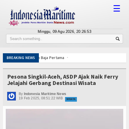
☰
Minggu, 09 Agu 2026,
20:26:53
Tentang Kami
Susunan Redaksi
Pemotongan Baja Pertama
BREAKING NEWS
Berita
 Terapkan Mekanisme Berlapis
dan Sukses
Bisnis
Pesona Singkil-Aceh, ASDP Ajak Naik Ferry
n RI, Panglima TNI dan Kepala Staf Angkatan
Jelajahi Gerbang Destinasi Wisata
an Laut Dabo Singkep
BUMN
n Santuni Anak Yatim
By
Indonesia Maritime News
Editorial
19 Feb 2025, 08:51:22 WIB
 Nelayan Merah Putih
WISATA
lik Lawan Pinjol Ilegal
Edukasi
Wuiih.. Lele Bandung Mendunia, Tembus Pasar Taiwan
Pemotongan Baja Pertama
Ekspose
 Terapkan Mekanisme Berlapis