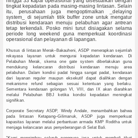
hingga 33 kapal operasional yang disesuaikan dengan
tingkat kepadatan pada masing-masing lintasan. Selain
itu, perusahaan juga mengoptimalkan _delaying
system_ di sejumlah titik buffer zone untuk mengatur
distribusi kendaraan menuju pelabuhan agar antrean
tetap terkendali. Posko mini turut disiagakan selama
periode long weekend guna memperkuat koordinasi
operasional dan pelayanan di lapangan.
Khusus di lintasan Merak–Bakauheni, ASDP menerapkan sejumlah
rekayasa layanan untuk mengurai kepadatan kendaraan. Di
Pelabuhan Merak, skema one gate system diberlakukan guna
mendukung kelancaran distribusi kendaraan menuju area
pelabuhan. Dalam kondisi padat hingga sangat padat, kendaraan
dari layanan reguler maupun eksekutif dapat dialihkan dengan
mekanisme refund sebagian sesuai ketentuan yang berlaku.
Sementara kendaraan golongan VI, VIII, dan IX akan diarahkan
melalui Pelabuhan BBJ ketika kondisi kepadatan meningkat
signifikan.
Corporate Secretary ASDP, Windy Andale, menambahkan bahwa
pada lintasan Ketapang–Gilimanuk, ASDP juga memperkuat
kapasitas layanan melalui perbantuan armada KMP Roditha untuk
menjaga kelancaran arus penyeberangan di Selat Bali.
"Kami mengimbau seluruh pengguna jasa untuk membeli tiket