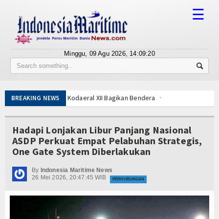
☰
Minggu, 09 Agu 2026,
14:09:20
Tentang Kami
Susunan Redaksi
ar Kodaeral XII Bagikan Bendera
BREAKING NEWS
Berita
atis hingga Kawal Jenazah
Bisnis
Hadapi Lonjakan Libur Panjang Nasional
u 3T di Jawa Timur
ASDP Perkuat Empat Pelabuhan Strategis,
gih KRI Golok-688
BUMN
One Gate System Diberlakukan
gap KRI Kerambit-627
Editorial
By
Indonesia Maritime News
26 Mei 2026, 20:47:45 WIB
 Pemotongan Baja Pertama
PERHUBUNGAN
Edukasi
 Terapkan Mekanisme Berlapis
Keren Banget!
Ekspose
ar Kodaeral XII Bagikan Bendera