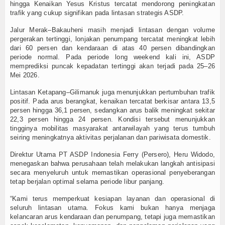
hingga Kenaikan Yesus Kristus tercatat mendorong peningkatan
trafik yang cukup signifikan pada lintasan strategis ASDP.
TV
Jalur Merak–Bakauheni masih menjadi lintasan dengan volume
Channel
pergerakan tertinggi, lonjakan penumpang tercatat meningkat lebih
dari 60 persen dan kendaraan di atas 40 persen dibandingkan
periode normal. Pada periode long weekend kali ini, ASDP
memprediksi puncak kepadatan tertinggi akan terjadi pada 25–26
Mei 2026.
Lintasan Ketapang–Gilimanuk juga menunjukkan pertumbuhan trafik
positif. Pada arus berangkat, kenaikan tercatat berkisar antara 13,5
persen hingga 36,1 persen, sedangkan arus balik meningkat sekitar
22,3 persen hingga 24 persen. Kondisi tersebut menunjukkan
tingginya mobilitas masyarakat antarwilayah yang terus tumbuh
seiring meningkatnya aktivitas perjalanan dan pariwisata domestik.
Direktur Utama PT ASDP Indonesia Ferry (Persero), Heru Widodo,
menegaskan bahwa perusahaan telah melakukan langkah antisipasi
secara menyeluruh untuk memastikan operasional penyeberangan
tetap berjalan optimal selama periode libur panjang.
“Kami terus memperkuat kesiapan layanan dan operasional di
seluruh lintasan utama. Fokus kami bukan hanya menjaga
kelancaran arus kendaraan dan penumpang, tetapi juga memastikan