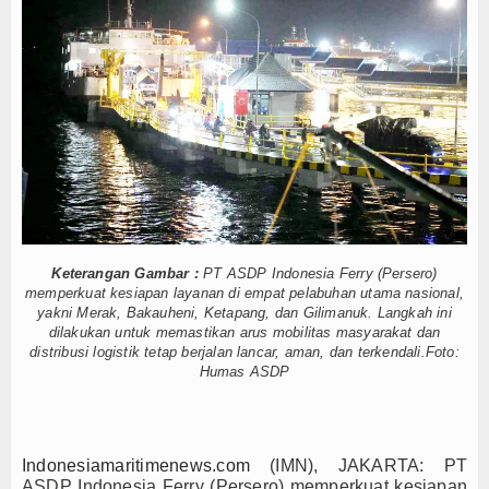
Hankam
atis hingga Kawal Jenazah
u 3T di Jawa Timur
Hukum
gih KRI Golok-688
Internasional
gap KRI Kerambit-627
Kelautan dan Perikanan
 Pemotongan Baja Pertama
 Terapkan Mekanisme Berlapis
Kesehatan
Keren Banget!
ar Kodaeral XII Bagikan Bendera
Khazanah
Keterangan Gambar :
PT ASDP Indonesia Ferry (Persero)
memperkuat kesiapan layanan di empat pelabuhan utama nasional,
Logistik
atis hingga Kawal Jenazah
yakni Merak, Bakauheni, Ketapang, dan Gilimanuk. Langkah ini
u 3T di Jawa Timur
dilakukan untuk memastikan arus mobilitas masyarakat dan
Maritim
distribusi logistik tetap berjalan lancar, aman, dan terkendali.Foto:
gih KRI Golok-688
Humas ASDP
gap KRI Kerambit-627
Nasional
 Pemotongan Baja Pertama
News
 Terapkan Mekanisme Berlapis
Indonesiamaritimenews.com
(IMN), JAKARTA:
PT
ASDP Indonesia Ferry (Persero) memperkuat kesiapan