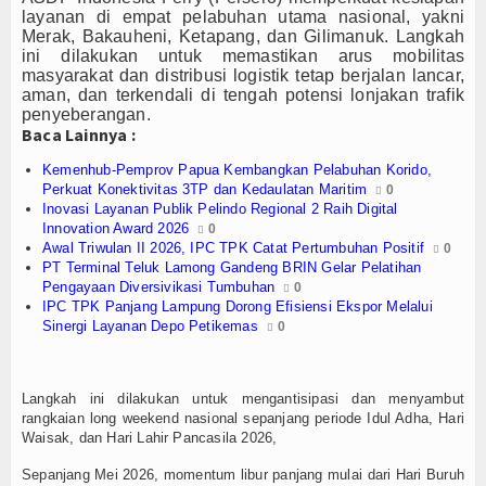
Keren Banget!
Olahraga
layanan di empat pelabuhan utama nasional, yakni
Merak, Bakauheni, Ketapang, dan Gilimanuk. Langkah
Perhubungan
ini dilakukan untuk memastikan arus mobilitas
masyarakat dan distribusi logistik tetap berjalan lancar,
aman, dan terkendali di tengah potensi lonjakan trafik
Religi
penyeberangan.
Baca Lainnya :
Opini
Kemenhub-Pemprov Papua Kembangkan Pelabuhan Korido,
Pelabuhan
Perkuat Konektivitas 3TP dan Kedaulatan Maritim
0
Inovasi Layanan Publik Pelindo Regional 2 Raih Digital
Innovation Award 2026
0
Politik
Awal Triwulan II 2026, IPC TPK Catat Pertumbuhan Positif
0
PT Terminal Teluk Lamong Gandeng BRIN Gelar Pelatihan
Seni & Budaya
Pengayaan Diversivikasi Tumbuhan
0
IPC TPK Panjang Lampung Dorong Efisiensi Ekspor Melalui
Sinergi Layanan Depo Petikemas
0
Sorot
Tauziah
Langkah ini dilakukan untuk mengantisipasi dan menyambut
rangkaian long weekend nasional sepanjang periode Idul Adha, Hari
Tokoh
Waisak, dan Hari Lahir Pancasila 2026,
Wisata
Sepanjang Mei 2026, momentum libur panjang mulai dari Hari Buruh