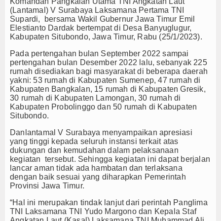
Komandan Pangkalan Utama TNI Angkatan Laut
(Lantamal) V Surabaya Laksamana Pertama TNI
TV
Supardi, bersama Wakil Gubernur Jawa Timur Emil
Elestianto Dardak bertempat di Desa Banyuglugur,
Channel
Kabupaten Situbondo, Jawa Timur, Rabu (25/1/2023).
Pada pertengahan bulan September 2022 sampai
pertengahan bulan Desember 2022 lalu, sebanyak 225
rumah disediakan bagi masyarakat di beberapa daerah
yakni: 53 rumah di Kabupaten Sumenep, 47 rumah di
Kabupaten Bangkalan, 15 rumah di Kabupaten Gresik,
30 rumah di Kabupaten Lamongan, 30 rumah di
Kabupaten Probolinggo dan 50 rumah di Kabupaten
Situbondo.
Danlantamal V Surabaya menyampaikan apresiasi
yang tinggi kepada seluruh instansi terkait atas
dukungan dan kemudahan dalam pelaksanaan
kegiatan tersebut. Sehingga kegiatan ini dapat berjalan
lancar aman tidak ada hambatan dan terlaksana
dengan baik sesuai yang diharapkan Pemerintah
Provinsi Jawa Timur.
“Hal ini merupakan tindak lanjut dari perintah Panglima
TNI Laksamana TNI Yudo Margono dan Kepala Staf
Angkatan Laut (Kasal) Laksamana TNI Muhammad Ali,