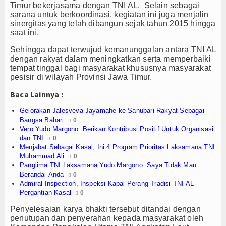
Olahraga
Timur bekerjasama dengan TNI AL. Selain sebagai
sarana untuk berkoordinasi, kegiatan ini juga menjalin
Perhubungan
sinergitas yang telah dibangun sejak tahun 2015 hingga
saat ini.
Religi
Sehingga dapat terwujud kemanunggalan antara TNI AL
dengan rakyat dalam meningkatkan serta memperbaiki
Opini
tempat tinggal bagi masyarakat khususnya masyarakat
pesisir di wilayah Provinsi Jawa Timur.
Pelabuhan
Baca Lainnya :
Politik
Gelorakan Jalesveva Jayamahe ke Sanubari Rakyat Sebagai
Bangsa Bahari
0
Vero Yudo Margono: Berikan Kontribusi Positif Untuk Organisasi
Seni & Budaya
dan TNI
0
Menjabat Sebagai Kasal, Ini 4 Program Prioritas Laksamana TNI
Sorot
Muhammad Ali
0
Panglima TNI Laksamana Yudo Margono: Saya Tidak Mau
Berandai-Anda
Tauziah
0
Admiral Inspection, Inspeksi Kapal Perang Tradisi TNI AL
Pergantian Kasal
0
Tokoh
Penyelesaian karya bhakti tersebut ditandai dengan
penutupan dan penyerahan kepada masyarakat oleh
Wisata