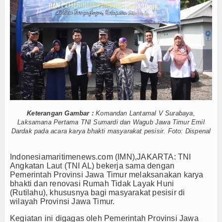
3 Menyentuh Esensi Perlindungan Nyawa
Hankam
asikan Alat Pemindai Peti Kemas Ekspor
i dan Tata Kelola
Hukum
a di Bangka Belitung
Internasional
la Kampung Nelayan Merah Putih
dukasi Publik Lawan Pinjol Ilegal
Kelautan dan Perikanan
n Tinggi
IPC TPK-Kejari Jakut Perpanjang Kerja Sama Hukum
 ABK
5 Motor Harley Pretelan dari China Diselundupkan Lewat Tanjung 
Kesehatan
3 Menyentuh Esensi Perlindungan Nyawa
Keterangan Gambar :
Komandan Lantamal V Surabaya,
asikan Alat Pemindai Peti Kemas Ekspor
Khazanah
Laksamana Pertama TNI Sumardi dan Wagub Jawa Timur Emil
i dan Tata Kelola
Dardak pada acara karya bhakti masyarakat pesisir. Foto: Dispenal
Logistik
a di Bangka Belitung
la Kampung Nelayan Merah Putih
Indonesiamaritimenews.com (IMN),JAKARTA: TNI
Maritim
Angkatan Laut (TNI AL) bekerja sama dengan
Pemerintah Provinsi Jawa Timur melaksanakan karya
Nasional
bhakti dan renovasi Rumah Tidak Layak Huni
(Rutilahu), khususnya bagi masyarakat pesisir di
wilayah Provinsi Jawa Timur.
News
Kegiatan ini digagas oleh Pemerintah Provinsi Jawa