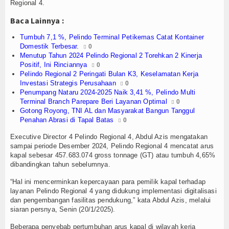
Olahraga
Regional 4.
Baca Lainnya :
Perhubungan
Tumbuh 7,1 %, Pelindo Terminal Petikemas Catat Kontainer
Religi
Domestik Terbesar.
0
Menutup Tahun 2024 Pelindo Regional 2 Torehkan 2 Kinerja
Positif, Ini Rinciannya
0
Opini
Pelindo Regional 2 Peringati Bulan K3, Keselamatan Kerja
Investasi Strategis Perusahaan
0
Pelabuhan
Penumpang Nataru 2024-2025 Naik 3,41 %, Pelindo Multi
Terminal Branch Parepare Beri Layanan Optimal
0
Gotong Royong, TNI AL dan Masyarakat Bangun Tanggul
Politik
Penahan Abrasi di Tapal Batas
0
Seni & Budaya
Executive Director 4 Pelindo Regional 4, Abdul Azis mengatakan
sampai periode Desember 2024, Pelindo Regional 4 mencatat arus
Sorot
kapal sebesar 457.683.074 gross tonnage (GT) atau tumbuh 4,65%
dibandingkan tahun sebelumnya.
Tauziah
“Hal ini mencerminkan kepercayaan para pemilik kapal terhadap
layanan Pelindo Regional 4 yang didukung implementasi digitalisasi
Tokoh
dan pengembangan fasilitas pendukung,” kata Abdul Azis, melalui
siaran persnya, Senin (20/1/2025).
Wisata
Beberapa penyebab pertumbuhan arus kapal di wilayah kerja