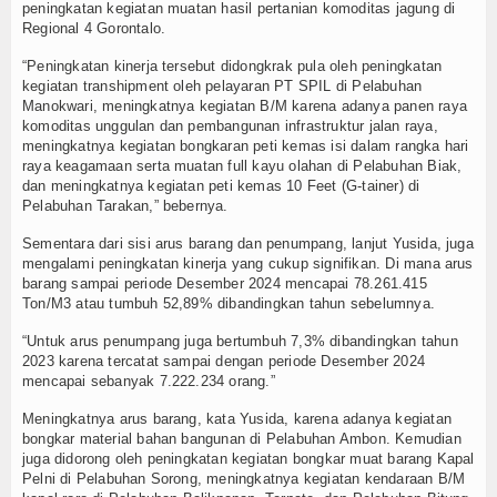
peningkatan kegiatan muatan hasil pertanian komoditas jagung di
Regional 4 Gorontalo.
“Peningkatan kinerja tersebut didongkrak pula oleh peningkatan
kegiatan transhipment oleh pelayaran PT SPIL di Pelabuhan
Manokwari, meningkatnya kegiatan B/M karena adanya panen raya
komoditas unggulan dan pembangunan infrastruktur jalan raya,
meningkatnya kegiatan bongkaran peti kemas isi dalam rangka hari
raya keagamaan serta muatan full kayu olahan di Pelabuhan Biak,
dan meningkatnya kegiatan peti kemas 10 Feet (G-tainer) di
Pelabuhan Tarakan,” bebernya.
Sementara dari sisi arus barang dan penumpang, lanjut Yusida, juga
mengalami peningkatan kinerja yang cukup signifikan. Di mana arus
barang sampai periode Desember 2024 mencapai 78.261.415
Ton/M3 atau tumbuh 52,89% dibandingkan tahun sebelumnya.
“Untuk arus penumpang juga bertumbuh 7,3% dibandingkan tahun
2023 karena tercatat sampai dengan periode Desember 2024
mencapai sebanyak 7.222.234 orang.”
Meningkatnya arus barang, kata Yusida, karena adanya kegiatan
bongkar material bahan bangunan di Pelabuhan Ambon. Kemudian
juga didorong oleh peningkatan kegiatan bongkar muat barang Kapal
Pelni di Pelabuhan Sorong, meningkatnya kegiatan kendaraan B/M