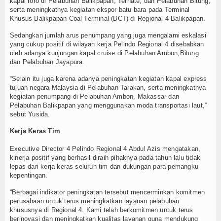
kapal roro di Pelabuhan Balikpapan, Ternate, dan Pelabuhan Bitung,
serta meningkatnya kegiatan ekspor batu bara pada Terminal
Khusus Balikpapan Coal Terminal (BCT) di Regional 4 Balikpapan.
Sedangkan jumlah arus penumpang yang juga mengalami eskalasi
yang cukup positif di wilayah kerja Pelindo Regional 4 disebabkan
oleh adanya kunjungan kapal cruise di Pelabuhan Ambon,Bitung
dan Pelabuhan Jayapura.
“Selain itu juga karena adanya peningkatan kegiatan kapal express
tujuan negara Malaysia di Pelabuhan Tarakan, serta meningkatnya
kegiatan penumpang di Pelabuhan Ambon, Makassar dan
Pelabuhan Balikpapan yang menggunakan moda transportasi laut,”
sebut Yusida.
Kerja Keras Tim
Executive Director 4 Pelindo Regional 4 Abdul Azis mengatakan,
kinerja positif yang berhasil diraih pihaknya pada tahun lalu tidak
lepas dari kerja keras seluruh tim dan dukungan para pemangku
kepentingan.
“Berbagai indikator peningkatan tersebut mencerminkan komitmen
perusahaan untuk terus meningkatkan layanan pelabuhan
khususnya di Regional 4. Kami telah berkomitmen untuk terus
berinovasi dan meningkatkan kualitas layanan guna mendukung