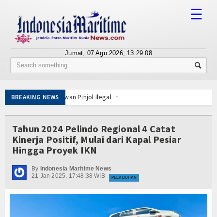
☰
Jumat, 07 Agu 2026,
13:29:08
Tentang Kami
Susunan Redaksi
ublik Lawan Pinjol Ilegal
BREAKING NEWS
Berita
IPC TPK-Kejari Jakut Perpanjang Kerja Sama Hukum
5 Motor Harley Pretelan dari China Diselundupkan Lewat Tanjung Priok
Bisnis
Tahun 2024 Pelindo Regional 4 Catat
tuh Esensi Perlindungan Nyawa
Kinerja Positif, Mulai dari Kapal Pesiar
Alat Pemindai Peti Kemas Ekspor
BUMN
Hingga Proyek IKN
ta Kelola
Editorial
gka Belitung
By
Indonesia Maritime News
21 Jan 2025, 17:48:38 WIB
ng Nelayan Merah Putih
PELABUHAN
Edukasi
ublik Lawan Pinjol Ilegal
IPC TPK-Kejari Jakut Perpanjang Kerja Sama Hukum
Ekspose
5 Motor Harley Pretelan dari China Diselundupkan Lewat Tanjung Priok