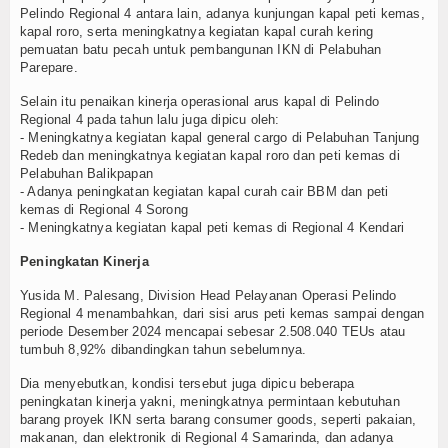
Pelindo Regional 4 antara lain, adanya kunjungan kapal peti kemas,
TV
kapal roro, serta meningkatnya kegiatan kapal curah kering
pemuatan batu pecah untuk pembangunan IKN di Pelabuhan
Parepare.
Channel
Selain itu penaikan kinerja operasional arus kapal di Pelindo
Regional 4 pada tahun lalu juga dipicu oleh:
- Meningkatnya kegiatan kapal general cargo di Pelabuhan Tanjung
Redeb dan meningkatnya kegiatan kapal roro dan peti kemas di
Pelabuhan Balikpapan
- Adanya peningkatan kegiatan kapal curah cair BBM dan peti
kemas di Regional 4 Sorong
- Meningkatnya kegiatan kapal peti kemas di Regional 4 Kendari
Peningkatan Kinerja
Yusida M. Palesang, Division Head Pelayanan Operasi Pelindo
Regional 4 menambahkan, dari sisi arus peti kemas sampai dengan
periode Desember 2024 mencapai sebesar 2.508.040 TEUs atau
tumbuh 8,92% dibandingkan tahun sebelumnya.
Dia menyebutkan, kondisi tersebut juga dipicu beberapa
peningkatan kinerja yakni, meningkatnya permintaan kebutuhan
barang proyek IKN serta barang consumer goods, seperti pakaian,
makanan, dan elektronik di Regional 4 Samarinda, dan adanya