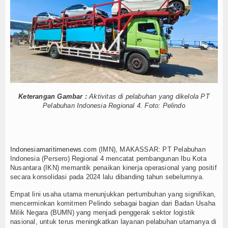
tuh Esensi Perlindungan Nyawa
Hankam
Alat Pemindai Peti Kemas Ekspor
ta Kelola
Hukum
gka Belitung
Internasional
ng Nelayan Merah Putih
ublik Lawan Pinjol Ilegal
Kelautan dan Perikanan
IPC TPK-Kejari Jakut Perpanjang Kerja Sama Hukum
5 Motor Harley Pretelan dari China Diselundupkan Lewat Tanjung Priok
Keterangan Gambar :
Aktivitas di pelabuhan yang dikelola PT
Kesehatan
tuh Esensi Perlindungan Nyawa
Pelabuhan Indonesia Regional 4. Foto: Pelindo
Alat Pemindai Peti Kemas Ekspor
Khazanah
ta Kelola
Logistik
gka Belitung
Indonesiamaritimenews.com
(IMN), MAKASSAR: PT Pelabuhan
ng Nelayan Merah Putih
Indonesia (Persero) Regional 4 mencatat pembangunan Ibu Kota
Maritim
Nusantara (IKN) memantik penaikan kinerja operasional yang positif
secara konsolidasi pada 2024 lalu dibanding tahun sebelumnya.
Nasional
Empat lini usaha utama menunjukkan pertumbuhan yang signifikan,
mencerminkan komitmen Pelindo sebagai bagian dari Badan Usaha
News
Milik Negara (BUMN) yang menjadi penggerak sektor logistik
nasional, untuk terus meningkatkan layanan pelabuhan utamanya di