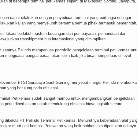
akukan di beberapa terminal peti kemas seperti di Makassar, Sorong, Jayapura,
 negeri dapat dilakukan dengan penyediaan terminal yang berfungsi sebagai
dilakukan kajian yang menyeluruh bersama semua pihak termasuk pemerintah
er, lokasi berlabuh, sistem keuangan dan pembayaran, pemanduan dan
ewujudkan transhipment hub internasional yang dimimpikan.
 saatnya Pelindo memperluas portofolio pengelolaan terminal peti kemas unt
 menguasai pangsa pasar, akan lebih baik jika bisa memperluas di level
h November (ITS) Surabaya Saut Gurning menyebut merger Pelindo memberika
n yang berujung pada efisiensi.
 Terminal Petikemas sudah sangat mampu untuk mengembangkan pengelolaan
uga perlu diperhatikan untuk mendukung efisiensi biaya logistik secara
yang dikelola PT Pelindo Terminal Petikemas. Menurutnya keberadaan alat yan
bongkar muat peti kemas. Perawatan yang baik bahkan jika diperlukan adanya 