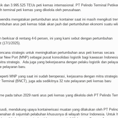
tik dan 3.995.525 TEUs peti kemas internasional. PT Pelindo Terminal Petik
uh terminal peti kemas yang dikelola oleh perusahaan.
wendra mengatakan pertumbuhan arus kontainer saat ini masih mengikuti tre
mbuhan arus peti kemas tidak akan jauh dari pertumbuhan ekonomi suatu wi
 berkisar di rentang 4-6 persen, ini yang kami sebut dengan pertumbuhan
t (17/1/2025).
rencana strategis untuk meningkatkan pertumbuhan arus peti kemas secara
r New Port (MNP) sebagai pusat konsolidasi logistik bagi kawasan Indonesi
itra strategis. Ada juga yang bekerjasama dengan pelaku logistik dan pelaya
e pelayaran baru.
Seperti MNP yang saat ini sudah beroperasi, kerjasama dengan mitra strategis
erminal (BNCT), juga ada sedikitnya 32 rute pelayaran peti kemas baru
e pada tahun 2029 nanti arus peti kemas yang dikelola oleh PT Pelindo Ter
 Rusdi, mendukung upaya kontainerisasi muatan yang dilakukan oleh PT Pelin
nahan di sejumlah pelabuhan khususnya di wilayah timur Indonesia. Untuk h