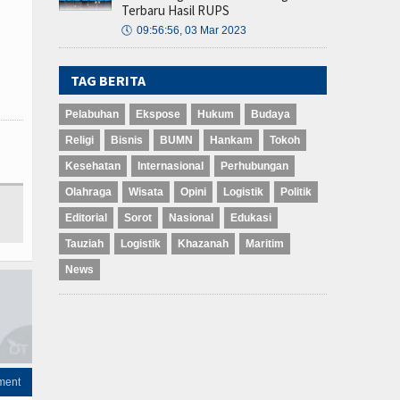
Terbaru Hasil RUPS
🕔
09:56:56, 03 Mar 2023
TAG BERITA
Pelabuhan
Ekspose
Hukum
Budaya
Religi
Bisnis
BUMN
Hankam
Tokoh
Kesehatan
Internasional
Perhubungan
Olahraga
Wisata
Opini
Logistik
Politik
Editorial
Sorot
Nasional
Edukasi
Tauziah
Logistik
Khazanah
Maritim
News
ment