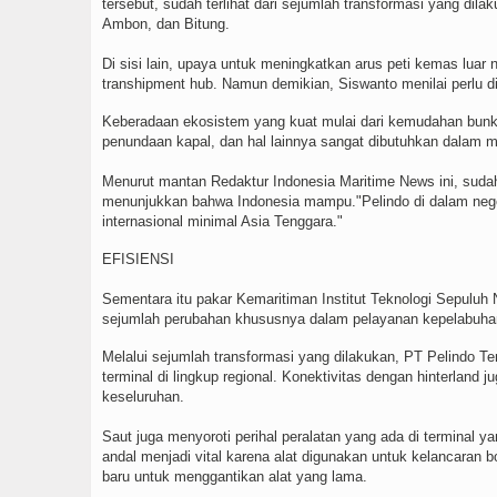
tersebut, sudah terlihat dari sejumlah transformasi yang dil
Ambon, dan Bitung.
Di sisi lain, upaya untuk meningkatkan arus peti kemas luar
transhipment hub. Namun demikian, Siswanto menilai perlu 
Keberadaan ekosistem yang kuat mulai dari kemudahan bunk
penundaan kapal, dan hal lainnya sangat dibutuhkan dalam m
Menurut mantan Redaktur Indonesia Maritime News ini, sudah
menunjukkan bahwa Indonesia mampu."Pelindo di dalam negeri
internasional minimal Asia Tenggara."
EFISIENSI
Sementara itu pakar Kemaritiman Institut Teknologi Sepulu
sejumlah perubahan khususnya dalam pelayanan kepelabuhana
Melalui sejumlah transformasi yang dilakukan, PT Pelindo
terminal di lingkup regional. Konektivitas dengan hinterland j
keseluruhan.
Saut juga menyoroti perihal peralatan yang ada di terminal 
andal menjadi vital karena alat digunakan untuk kelancaran 
baru untuk menggantikan alat yang lama.