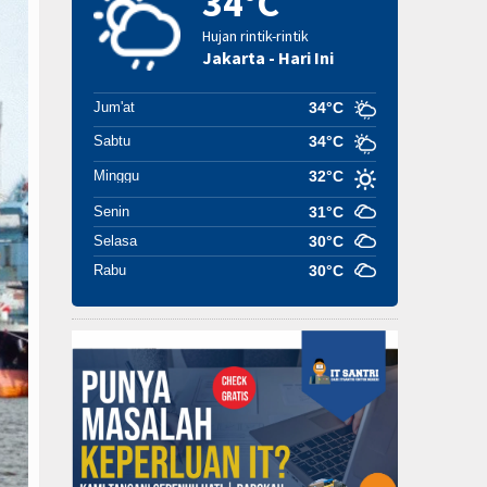
34°C
Hujan rintik-rintik
Jakarta - Hari Ini
Jum'at
34°C
Sabtu
34°C
Minggu
32°C
Senin
31°C
Selasa
30°C
Rabu
30°C