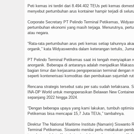
Peti kemas ini terdiri dari 8.494.402 TEUs peti kemas domes
menyebut pertumbuhan arus kontainer hampir terjadi di selur
Corporate Secretary PT Pelindo Terminal Petikemas, Widyas
pertumbuhan ekonomi yang masih terjaga. Menurutnya, pertu
atau negara.
“Rata-rata pertumbuhan arus peti kemas setiap tahunnya akan
organik,” kata Widyaswendra dalam keterangan tertulis, Juma
PT Pelindo Terminal Petikemas saat ini tengah menyiapkan 
anorganik. Beberapa di antaranya adalah menjadikan Makassa
bagian timur dan kerjasama pengoperasian terminal dengan m
seperti kontenerisasi komoditas dan pembukaan sejumlah rut
Rencana strategis tersebut satu per satu sudah terlaksana. 
INA-DP World untuk mengoperasikan Belawan New Container T
sepanjang 2022 hingga 2024.
“Dengan beberapa upaya yang kami lakukan, tumbuh optimism
Petikemas bisa mencapai 15,7 Juta TEUs,” tambahnya.
Direktur The National Maritime Institute (Namarin) Siswanto
Terminal Petikemas. Siswanto menilai perlu melakukan pembe