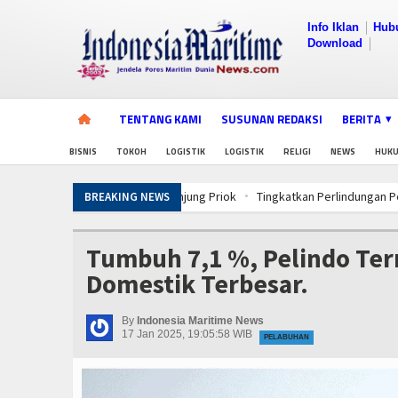
Info Iklan
Hub
Download
TENTANG KAMI
SUSUNAN REDAKSI
BERITA
BISNIS
TOKOH
LOGISTIK
LOGISTIK
RELIGI
NEWS
HUK
Tingkatkan Perlindungan Pekerja, Men
BREAKING NEWS
PWI Pusat-AFPI Gelar Workshop Jurnalis
5 Motor Harley Pretelan dari China Dis
Tumbuh 7,1 %, Pelindo Ter
PWI Pusat-AFPI Gelar Workshop Jurnalis
Domestik Terbesar.
5 Motor Harley Pretelan dari China Dis
PWI Pusat-AFPI Gelar Workshop Jurnalis
By
Indonesia Maritime News
5 Motor Harley Pretelan dari China Dis
17 Jan 2025, 19:05:58 WIB
PELABUHAN