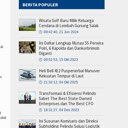
BERITA POPULER
Wisata Golf Baru Milik Keluarga
.
Cendana di Lembah Gunung Salak
🕔
09:42:40, 21 Jun 2024
Ini Daftar Lengkap Mutasi 55 Perwira
uk
Polri, 6 Kapolda dan Dankorbrimob
Diganti
🕔
09:52:53, 15 Okt 2023
Heli Bell 412 Puspenerbal Manuver
Kekuatan Tempur di Laut
n
🕔
21:32:12, 04 Okt 2025
Transformasi & Efisiensi Pelindo
Sabet The Best State Owned
Enterprises dan The Best CFO
🕔
18:31:27, 04 Des 2023
g
alat
Ini Susunan Komisaris dan Direksi
Subholding Pelindo Solusi Logistik