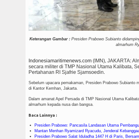
Keterangan Gambar :
Presiden Prabowo Subianto didamping
almarhum Ry
Indonesiamaritimenews.com
(IMN), JAKARTA: Al
secara militer di TMP Nasional Utama Kalibata, 
Pertahanan RI Sjafrie Sjamsoedin.
Sebelum upacara pemakaman, Presiden Prabowo Subianto m
di Kantor Kemhan, Jakarta.
Dalam amanat Apel Persada di TMP Nasional Utama Kalibata,
almarhum kepada nusa dan bangsa.
Baca Lainnya :
Presiden Prabowo: Pancasila Landasan Utama Pembangu
Mantan Menhan Ryamizard Ryacudu, Jenderal Kebangga
Presiden Prabowo Salat Iduladha 1447 H di Paris, Bersa