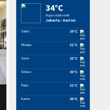
34°C
Hujan rintik-rintik
Jakarta - Hari Ini
Sabtu
34°C
Minggu
31°C
Senin
32°C
Selasa
30°C
Rabu
31°C
Kamis
30°C