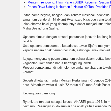
Menteri Trenggono: Hasil Panen BUBK Kebumen Sesuai Be
Panen Raya Udang Kebumen 1 Hektar 40 Ton, Presiden P
“Atas nama negara, bangsa, dan Tentara Nasional Indonesia,
almarhum Jenderal TNI (Purn) Ryamizard Ryacudu yang tela
jalan dharma bakti yang ditempuhnya dapat menjadi suri tel
Maha Besar,” ujar Sjafrie.
Upacara ditutup dengan prosesi penurunan jenazah ke liang l
terakhir.
Usai upacara pemakaman, kepada wartawan Sjafrie menyampa
kepada negara tidak pernah berubah, sehingga layak menjadi c
Ia juga mengenang pesan almarhum bahwa dalam setiap keberha
kegagalan, komandan harus bertanggung jawab.
Prosesi pemakaman dihadiri oleh sejumlah pejabat dan tokoh n
kerabat.
Seperti diketahui, mantan Menteri Pertahanan RI periode 20
sore. Almarhum wafat di usia 72 tahun di Rumah Sakit Pusa
Kebanggaan Lampung
Ryamizard tercatat sebagai lulusan AKABRI pada 1974. Ia me
Sutrisno. Pasangan ini dikaruniai tiga anak yaitu Dwinanda 