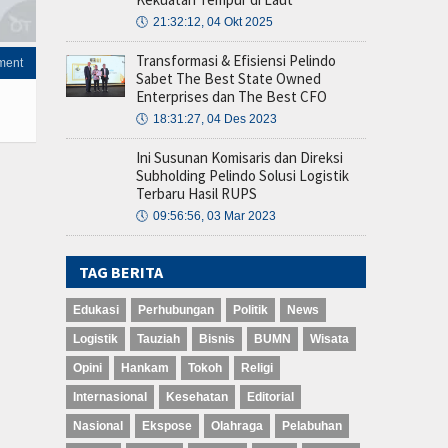
🕔
21:32:12, 04 Okt 2025
Transformasi & Efisiensi Pelindo
ment
Sabet The Best State Owned
Enterprises dan The Best CFO
🕔
18:31:27, 04 Des 2023
Ini Susunan Komisaris dan Direksi
Subholding Pelindo Solusi Logistik
Terbaru Hasil RUPS
🕔
09:56:56, 03 Mar 2023
TAG BERITA
Edukasi
Perhubungan
Politik
News
Logistik
Tauziah
Bisnis
BUMN
Wisata
Opini
Hankam
Tokoh
Religi
Internasional
Kesehatan
Editorial
Nasional
Ekspose
Olahraga
Pelabuhan