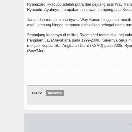
Ryamizard Ryacudu adalah putra dari pejuang asal Way Kan
Ryacudu. Ayahnya merupakan pahlawan Lampung asal Keca
Tanah dan rumah leluhurnya di Way Kanan hingga kini masih
asal Lampung hingga namanya diabadikan sebagai nama ru
Sepanjang kariernya di militer, Ryamizard menduduki sejuml
Pangdam Jaya/Jayakarta pada 1999-2000. Kariernya terus mel
menjadi Kepala Staf Angkatan Darat (KSAD) pada 2005. Rya
(Bow/Mar)
TAGS:
nasional