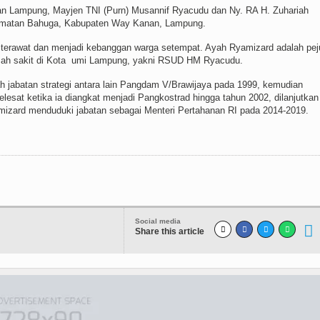
an Lampung, Mayjen TNI (Purn) Musannif Ryacudu dan Ny. RA H. Zuhariah
matan Bahuga, Kabupaten Way Kanan, Lampung.
 terawat dan menjadi kebanggan warga setempat. Ayah Ryamizard adalah pe
mah sakit di Kota umi Lampung, yakni RSUD HM Ryacudu.
ah jabatan strategi antara lain Pangdam V/Brawijaya pada 1999, kemudian
esat ketika ia diangkat menjadi Pangkostrad hingga tahun 2002, dilanjutkan
mizard menduduki jabatan sebagai Menteri Pertahanan RI pada 2014-2019.
Social media
Share this article