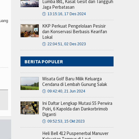
Lumba 881, Kasal: Gesit dan Tangguh
Jaga Perbatasan
🕔
13:15:16, 17 Des 2024
juang
KKP Perkuat Pengelolaan Pesisir
dan Konservasi Berbasis Kearifan
Lokal
🕔
22:04:51, 02 Des 2023
BERITA POPULER
Wisata Golf Baru Milik Keluarga
Cendana di Lembah Gunung Salak
🕔
09:42:40, 21 Jun 2024
Ini Daftar Lengkap Mutasi 55 Perwira
Polri, 6 Kapolda dan Dankorbrimob
Diganti
🕔
09:52:53, 15 Okt 2023
Heli Bell 412 Puspenerbal Manuver
Kekuatan Tempur di Laut