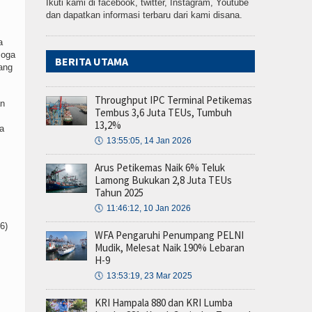
Ikuti kami di facebook, twitter, Instagram, Youtube
dan dapatkan informasi terbaru dari kami disana.
a
moga
BERITA UTAMA
ang
Throughput IPC Terminal Petikemas
an
Tembus 3,6 Juta TEUs, Tumbuh
13,2%
a
🕔
13:55:05, 14 Jan 2026
Arus Petikemas Naik 6% Teluk
Lamong Bukukan 2,8 Juta TEUs
Tahun 2025
🕔
11:46:12, 10 Jan 2026
6)
WFA Pengaruhi Penumpang PELNI
Mudik, Melesat Naik 190% Lebaran
H-9
🕔
13:53:19, 23 Mar 2025
KRI Hampala 880 dan KRI Lumba