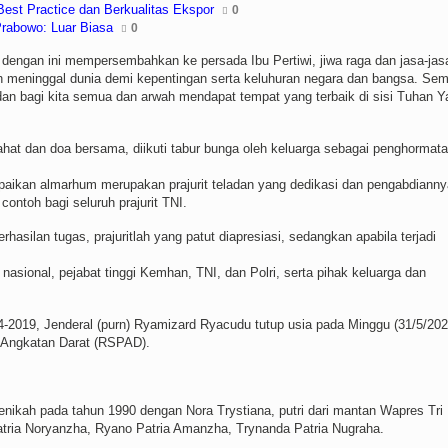
st Practice dan Berkualitas Ekspor
0
rabowo: Luar Biasa
0
 dengan ini mempersembahkan ke persada Ibu Pertiwi, jiwa raga dan jasa-jas
h meninggal dunia demi kepentingan serta keluhuran negara dan bangsa. Se
adan bagi kita semua dan arwah mendapat tempat yang terbaik di sisi Tuhan Y
ahat dan doa bersama, diikuti tabur bunga oleh keluarga sebagai penghormat
ikan almarhum merupakan prajurit teladan yang dedikasi dan pengabdianny
ontoh bagi seluruh prajurit TNI.
silan tugas, prajuritlah yang patut diapresiasi, sedangkan apabila terjadi
asional, pejabat tinggi Kemhan, TNI, dan Polri, serta pihak keluarga dan
14-2019, Jenderal (purn) Ryamizard Ryacudu tutup usia pada Minggu (31/5/202
t Angkatan Darat (RSPAD).
nikah pada tahun 1990 dengan Nora Trystiana, putri dari mantan Wapres Tri
Patria Noryanzha, Ryano Patria Amanzha, Trynanda Patria Nugraha.