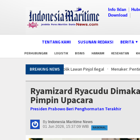
Info Iklan
Hub
Download
TENTANG KAMI
SUSUNAN REDAKSI
BERITA
PERHUBUNGAN
LOGISTIK
BISNIS
HANKAM
KESEHATAN
K
Menaker: Penting, Penguatan Kompeten
BREAKING NEWS
Dorong Transparansi dan Kelancaran Lo
PWI dan AFPI Perkuat Literasi Pindar, 
Ryamizard Ryacudu Dimakam
Tingkatkan Perlindungan Pekerja, Men
Pimpin Upacara
Diklat Rampung, KKP Pastikan Ribuan 
5 Motor Harley Pretelan dari China Dis
Presiden Prabowo Beri Penghormatan Terakhir
Diklat Rampung, KKP Pastikan Ribuan 
By
Indonesia Maritime News
01 Jun 2026, 15:37:09 WIB
NASIONAL