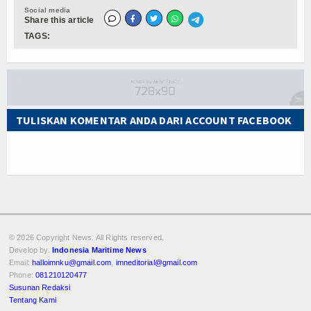
Social media
Share this article
TAGS:
TULISKAN KOMENTAR ANDA DARI ACCOUNT FACEBOOK
© 2026 Copyright
News. All Rights reserved.
Develop by.
Indonesia Maritime News
Email:
halloimnku@gmail.com
,
imneditorial@gmail.com
Phone:
081210120477
Susunan Redaksi
Tentang Kami