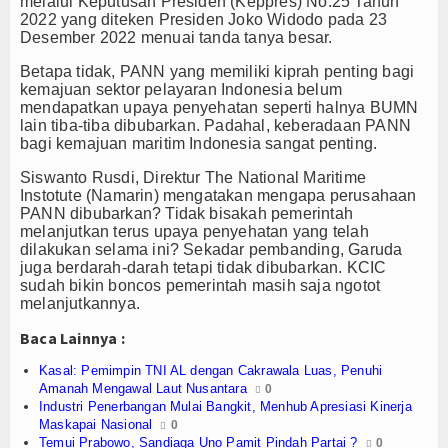
melalui Keputusan Presiden (Keppres) No.25 Tahun
Olahraga
2022 yang diteken Presiden Joko Widodo pada 23
Desember 2022 menuai tanda tanya besar.
Perhubungan
Betapa tidak, PANN yang memiliki kiprah penting bagi
Religi
kemajuan sektor pelayaran Indonesia belum
mendapatkan upaya penyehatan seperti halnya BUMN
lain tiba-tiba dibubarkan. Padahal, keberadaan PANN
Opini
bagi kemajuan maritim Indonesia sangat penting.
Pelabuhan
Siswanto Rusdi, Direktur The National Maritime
Instotute (Namarin) mengatakan mengapa perusahaan
PANN dibubarkan? Tidak bisakah pemerintah
Politik
melanjutkan terus upaya penyehatan yang telah
dilakukan selama ini? Sekadar pembanding, Garuda
Seni & Budaya
juga berdarah-darah tetapi tidak dibubarkan. KCIC
sudah bikin boncos pemerintah masih saja ngotot
melanjutkannya.
Sorot
Baca Lainnya :
Tauziah
Kasal: Pemimpin TNI AL dengan Cakrawala Luas, Penuhi
Amanah Mengawal Laut Nusantara
Tokoh
0
Industri Penerbangan Mulai Bangkit, Menhub Apresiasi Kinerja
Maskapai Nasional
0
Wisata
Temui Prabowo, Sandiaga Uno Pamit Pindah Partai ?
0