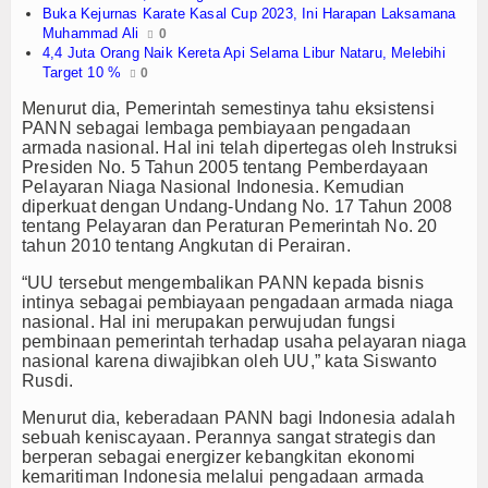
Buka Kejurnas Karate Kasal Cup 2023, Ini Harapan Laksamana
TV
Muhammad Ali
0
4,4 Juta Orang Naik Kereta Api Selama Libur Nataru, Melebihi
Target 10 %
0
Channel
Menurut dia, Pemerintah semestinya tahu eksistensi
PANN sebagai lembaga pembiayaan pengadaan
armada nasional. Hal ini telah dipertegas oleh Instruksi
Presiden No. 5 Tahun 2005 tentang Pemberdayaan
Pelayaran Niaga Nasional Indonesia. Kemudian
diperkuat dengan Undang-Undang No. 17 Tahun 2008
tentang Pelayaran dan Peraturan Pemerintah No. 20
tahun 2010 tentang Angkutan di Perairan.
“UU tersebut mengembalikan PANN kepada bisnis
intinya sebagai pembiayaan pengadaan armada niaga
nasional. Hal ini merupakan perwujudan fungsi
pembinaan pemerintah terhadap usaha pelayaran niaga
nasional karena diwajibkan oleh UU,” kata Siswanto
Rusdi.
Menurut dia, keberadaan PANN bagi Indonesia adalah
sebuah keniscayaan. Perannya sangat strategis dan
berperan sebagai energizer kebangkitan ekonomi
kemaritiman Indonesia melalui pengadaan armada