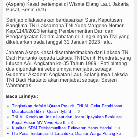
Olahraga
(Aspers) Kasal bertempat di Wisma Elang Laut, Jakarta
Pusat, Senin (6/3).
Perhubungan
Sertijab dilaksanakan berdasarkan Surat Keputusan
Panglima TNI Laksamana TNI Yudo Margono Nomor
Religi
Kep/114/I/2023 tentang Pemberhentian Dari dan
Pengangkatan Dalam Jabatan di Lingkungan TNI yang
Opini
dikeluarkan pada tanggal 31 Januari 2023 lalu.
Jabatan Asops Kasal diserahterimakan dari Laksda TNI
Pelabuhan
Dadi Hartanto kepada Laksda TNI Denih Hendrata yang
lulusan AAL Angkatan ke-35 Tahun 1989. Pati bintang
Politik
dua dipundak ini sebelumnya menjabat sebagai
Gubernur Akademi Angkatan Laut. Selanjutnya Laksda
Seni & Budaya
TNI Dadi Hartanto akan menjabat sebagai Sesjen
Wantannas.
Sorot
Baca Lainnya :
Tauziah
Tingkatkan Hafal Al-Quran Prajurit, TNI AL Gelar Pembinaan
Musabaqah Hifzhil Quran Hybrid
0
TNI AL Kerahkan Unsur Laut dan Udara Upayakan Evakuasi
Tokoh
Kapal Pesiar MV Vivie Rae II
0
Kualitas SDM Telekomunikasi Pelayaran Harus Handal
0
Wisata
Hiu Paus Terdampar di Larantuka, Diantar Warga Pulang ke