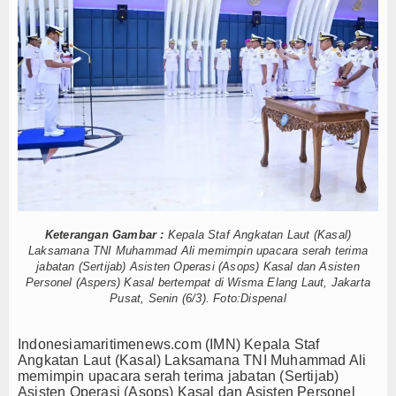
Dorong Transparansi dan Kelancaran Logistik, I
Hankam
Tarif Tuna Cakalang 0% ke Jepang, KKP Jaga Rant
Hukum
Aksi Kolaborasi Lindungi Mangrove dan Populasi 
Diklat Rampung, KKP Pastikan Ribuan SDM Siap T
Internasional
PWI dan AFPI Perkuat Literasi Pindar, Pers Garda
Menaker: Penting, Penguatan Kompetensi Lulusa
Kelautan dan Perikanan
Kapal Terbakar di Belawan, Patkamla Rubiah Sig
Tingkatkan Perlindungan Pekerja, Menaker: Pen
Kesehatan
Dorong Transparansi dan Kelancaran Logistik, I
Tarif Tuna Cakalang 0% ke Jepang, KKP Jaga Rant
Khazanah
Aksi Kolaborasi Lindungi Mangrove dan Populasi 
Keterangan Gambar :
Kepala Staf Angkatan Laut (Kasal)
Logistik
Diklat Rampung, KKP Pastikan Ribuan SDM Siap T
Laksamana TNI Muhammad Ali memimpin upacara serah terima
jabatan (Sertijab) Asisten Operasi (Asops) Kasal dan Asisten
PWI dan AFPI Perkuat Literasi Pindar, Pers Garda
Personel (Aspers) Kasal bertempat di Wisma Elang Laut, Jakarta
Maritim
Pusat, Senin (6/3). Foto:Dispenal
Nasional
Indonesiamaritimenews.com (IMN) Kepala Staf
Angkatan Laut (Kasal) Laksamana TNI Muhammad Ali
News
memimpin upacara serah terima jabatan (Sertijab)
Asisten Operasi (Asops) Kasal dan Asisten Personel