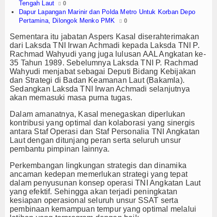
Tengah Laut
0
Dapur Lapangan Marinir dan Polda Metro Untuk Korban Depo
TV
Pertamina, Dilongok Menko PMK
0
Channel
Sementara itu jabatan Aspers Kasal diserahterimakan
dari Laksda TNI Irwan Achmadi kepada Laksda TNI P.
Rachmad Wahyudi yang juga lulusan AAL Angkatan ke-
35 Tahun 1989. Sebelumnya Laksda TNI P. Rachmad
Wahyudi menjabat sebagai Deputi Bidang Kebijakan
dan Strategi di Badan Keamanan Laut (Bakamla).
Sedangkan Laksda TNI Irwan Achmadi selanjutnya
akan memasuki masa purna tugas.
Dalam amanatnya, Kasal menegaskan diperlukan
kontribusi yang optimal dan kolaborasi yang sinergis
antara Staf Operasi dan Staf Personalia TNI Angkatan
Laut dengan ditunjang peran serta seluruh unsur
pembantu pimpinan lainnya.
Perkembangan lingkungan strategis dan dinamika
ancaman kedepan memerlukan strategi yang tepat
dalam penyusunan konsep operasi TNI Angkatan Laut
yang efektif. Sehingga akan terjadi peningkatan
kesiapan operasional seluruh unsur SSAT serta
pembinaan kemampuan tempur yang optimal melalui