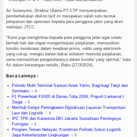
Ari Sunaryono, Direktur Utama PT CTP menyampaikan,
pemberlakukan diskon tarif ini merupakan salah satu bentuk
pelayanan dan apresiasi kepada para pengguna jalan yang akan
melintasi JTCC.
"Kami juga mengimbau kepada para pengguna jalan agar selalu
berhati-hati dan dapat mengantisipasi perjalanan, memastikan
kondisi kendaraan dalam keadaan prima, saldo uang elektronik
yang cukup, mengisi bahan bakar sebelum memulai perjalanan,
serta memastikan pengendaranya dalam kondisi yang optimal,” kata
Ari dalam keterangan tertulis, Rabu (27/3/2024).
Baca Lainnya :
Pelindo Multi Terminal Santuni Anak Yatim, Bagi-bagi Takjil dan
Sembako
0
F1 Powerboat F1H20 di Danau Toba 2024, Prajurit Lantamal I
Siaga
0
Menhub Genjot Peningkatan Digitalisasi Layanan Transportasi
Laut dan Logistik
0
IPC TPK dan Karantina DKI Jakarta Sosialisasi Pentingnya
Fumigasi
0
Program Teman Nelayan, Komitmen Pelindo Solusi Logistik
Jaga Keberlanjutan Lingkungan
0