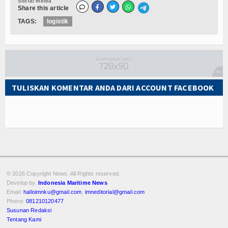
Social media
Share this article
TAGS:
logistik
TULISKAN KOMENTAR ANDA DARI ACCOUNT FACEBOOK
© 2026 Copyright
News. All Rights reserved.
Develop by.
Indonesia Maritime News
Email:
halloimnku@gmail.com
,
imneditorial@gmail.com
Phone:
081210120477
Susunan Redaksi
Tentang Kami