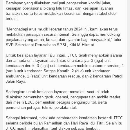
Pulau 3T di Jawa Timur
Olahraga
Persiapan yang dilakukan meliputi pengecekan kondisi jalan,
kesiapan operasional bidang lalu lintas, dan kesiapan layanan
Perhubungan
transaksi, serta terus melakukan koordinasi dengan stakeholder
terkait.
Religi
“Menghadapi arus mudik lebaran tahun 2024 ini, kami akan terus
melakukan persiapan secara intensif. Sehingga dapat mendukung
Opini
perjalanan yang aman, lancar, dan nyaman bagi masyarakat,” tutur
SVP Sekretariat Perusahaan SPSL, Kiki M Hikmat.
Pelabuhan
Untuk kesiapan layanan lalu lintas, JTCC telah menyiapkan sarana
dan armada unit layanan lalu lintas di antaranya: 3 (tiga) unit
Politik
kendaraan derek, 3 (tiga) unit kendaraan mobile customer service, 1
(satu) unit kendaraan Satgas Kamtib, 2 (dua) unit kendaraan
Seni & Budaya
ambulance, 1 (satu) unit kendaraan rescue, dan 2 kendaraan Patroli
Jalan Raya.
Sorot
Sedangkan untuk kesiapan layanan transaksi, saat ini telah
dilakukan pemenuhan gardu operasi, pengoperasian mobile reader
Tauziah
dan mesin EDC, pemenuhan petugas pengumpul tol, serta
pemenuhan petugas teknisi peralatan tol.
Tokoh
Sebagai informasi, tidak ada pembatasan kendaraan besar di JTCC
selama periode bulan Ramadhan dan Hari Raya Idul Fitri. Selain itu
Wisata
JTCC masih melanjutkan tarif diskon sebagai berikut :