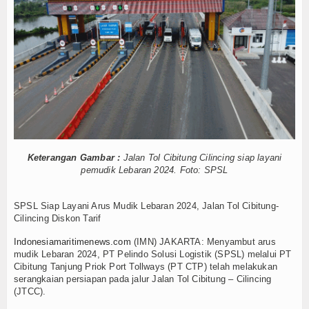
isergap KRI Kerambit-627
Hankam
mpin Pemotongan Baja Pertama
Hukum
 KKP Terapkan Mekanisme Berlapis
Internasional
ncar dan Sukses
Menhan RI, Panglima TNI dan Kepala Staf Angkatan
Kelautan dan Perikanan
etarkan Laut Dabo Singkep
at dan Santuni Anak Yatim
Kesehatan
Pulau 3T di Jawa Timur
Keterangan Gambar :
Jalan Tol Cibitung Cilincing siap layani
Canggih KRI Golok-688
Khazanah
pemudik Lebaran 2024. Foto: SPSL
isergap KRI Kerambit-627
Logistik
SPSL Siap Layani Arus Mudik Lebaran 2024, Jalan Tol Cibitung-
mpin Pemotongan Baja Pertama
Cilincing Diskon Tarif
Maritim
 KKP Terapkan Mekanisme Berlapis
Indonesiamaritimenews.com
(IMN) JAKARTA: Menyambut arus
ncar dan Sukses
Nasional
mudik Lebaran 2024, PT Pelindo Solusi Logistik (SPSL) melalui PT
Menhan RI, Panglima TNI dan Kepala Staf Angkatan
Cibitung Tanjung Priok Port Tollways (PT CTP) telah melakukan
etarkan Laut Dabo Singkep
serangkaian persiapan pada jalur Jalan Tol Cibitung – Cilincing
News
(JTCC).
at dan Santuni Anak Yatim