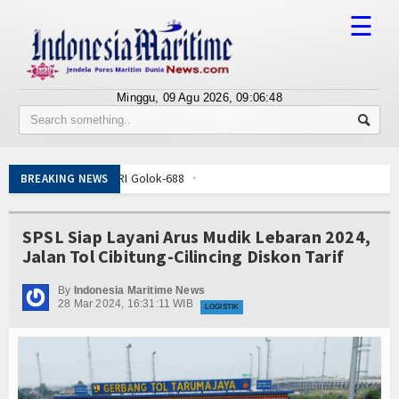
☰
Minggu, 09 Agu 2026,
09:06:48
Tentang Kami
Susunan Redaksi
Canggih KRI Golok-688
BREAKING NEWS
Berita
isergap KRI Kerambit-627
Bisnis
SPSL Siap Layani Arus Mudik Lebaran 2024,
mpin Pemotongan Baja Pertama
Jalan Tol Cibitung-Cilincing Diskon Tarif
 KKP Terapkan Mekanisme Berlapis
BUMN
ncar dan Sukses
By
Indonesia Maritime News
Editorial
28 Mar 2024, 16:31:11 WIB
Menhan RI, Panglima TNI dan Kepala Staf Angkatan
LOGISTIK
etarkan Laut Dabo Singkep
Edukasi
at dan Santuni Anak Yatim
Pulau 3T di Jawa Timur
Ekspose
Canggih KRI Golok-688