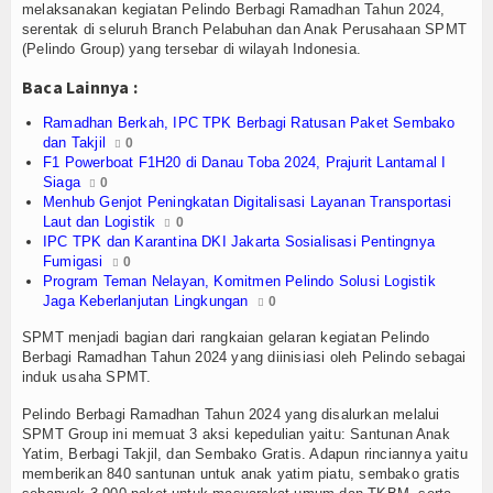
Menaker: Balai K3 Garda Terdepan Pencegahan K
Olahraga
melaksanakan kegiatan Pelindo Berbagi Ramadhan Tahun 2024,
serentak di seluruh Branch Pelabuhan dan Anak Perusahaan SPMT
(Pelindo Group) yang tersebar di wilayah Indonesia.
Perhubungan
Baca Lainnya :
Religi
Ramadhan Berkah, IPC TPK Berbagi Ratusan Paket Sembako
dan Takjil
0
Opini
F1 Powerboat F1H20 di Danau Toba 2024, Prajurit Lantamal I
Siaga
0
Pelabuhan
Menhub Genjot Peningkatan Digitalisasi Layanan Transportasi
Laut dan Logistik
0
Politik
IPC TPK dan Karantina DKI Jakarta Sosialisasi Pentingnya
Fumigasi
0
Program Teman Nelayan, Komitmen Pelindo Solusi Logistik
Seni & Budaya
Jaga Keberlanjutan Lingkungan
0
Sorot
SPMT menjadi bagian dari rangkaian gelaran kegiatan Pelindo
Berbagi Ramadhan Tahun 2024 yang diinisiasi oleh Pelindo sebagai
induk usaha SPMT.
Tauziah
Pelindo Berbagi Ramadhan Tahun 2024 yang disalurkan melalui
Tokoh
SPMT Group ini memuat 3 aksi kepedulian yaitu: Santunan Anak
Yatim, Berbagi Takjil, dan Sembako Gratis. Adapun rinciannya yaitu
memberikan 840 santunan untuk anak yatim piatu, sembako gratis
Wisata