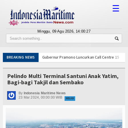
☰
Minggu, 09 Agu 2026,
14:00:27
Tentang Kami
Susunan Redaksi
Gubernur Pramono Luncurkan Call Centre 150081
BREAKING NEWS
Berita
Ekspedisi Rupiah Berdaulat, KRI Terapang-648 d
TNI AL Ajak Warga Makassar Seru-seruan Bersama
Bisnis
Pelindo Multi Terminal Santuni Anak Yatim,
Bawa 1,3 Ton Narkoba, Kapal Berbendera Tanzani
Bagi-bagi Takjil dan Sembako
Wuiih.. Lele Bandung Mendunia, Tembus Pasar Ta
BUMN
Pembangunan Kapal Selam Scorpene Evolved Dim
By
Indonesia Maritime News
Editorial
23 Mar 2024, 00:00:00 WIB
Sistem Pemantauan & Ketertelusuran Perikanan 
RELIGI
Sujud Syukur, Operasi Terintegrasi TNI 2026 di 
Edukasi
Gelorakan Semangat Merah Putih di Pesisir, Pos
Menaker: Balai K3 Garda Terdepan Pencegahan K
Ekspose
Gubernur Pramono Luncurkan Call Centre 150081