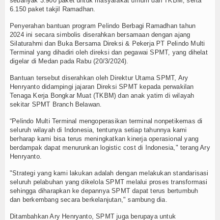
sebanyak 3.900 paket untuk masyarakat umum dan TKBM, serta
6.150 paket takjil Ramadhan.
TV
Penyerahan bantuan program Pelindo Berbagi Ramadhan tahun
Channel
2024 ini secara simbolis diserahkan bersamaan dengan ajang
Silaturahmi dan Buka Bersama Direksi & Pekerja PT Pelindo Multi
Terminal yang dihadiri oleh direksi dan pegawai SPMT, yang dihelat
digelar di Medan pada Rabu (20/3/2024).
Bantuan tersebut diserahkan oleh Direktur Utama SPMT, Ary
Henryanto didampingi jajaran Direksi SPMT kepada perwakilan
Tenaga Kerja Bongkar Muat (TKBM) dan anak yatim di wilayah
sekitar SPMT Branch Belawan.
“Pelindo Multi Terminal mengoperasikan terminal nonpetikemas di
seluruh wilayah di Indonesia, tentunya setiap tahunnya kami
berharap kami bisa terus meningkatkan kinerja operasional yang
berdampak dapat menurunkan logistic cost di Indonesia," terang Ary
Henryanto.
"Strategi yang kami lakukan adalah dengan melakukan standarisasi
seluruh pelabuhan yang dikelola SPMT melalui proses transformasi
sehingga diharapkan ke depannya SPMT dapat terus bertumbuh
dan berkembang secara berkelanjutan," sambung dia.
Ditambahkan Ary Henryanto, SPMT juga berupaya untuk