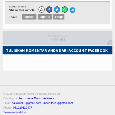
Social media
Share this article
TAGS:
logistik
logistik
religi
TULISKAN KOMENTAR ANDA DARI ACCOUNT FACEBOOK
© 2026 Copyright
News. All Rights reserved.
Develop by.
Indonesia Maritime News
Email:
halloimnku@gmail.com
,
imneditorial@gmail.com
Phone:
081210120477
Susunan Redaksi