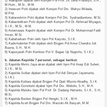
1) Wakapolri dijabat oleh Komjen Pol Prof. Dr. Dedi Prasetyo, S.H.,
M.Hum.,
M.Si
., M.M.
TV
2) Irwasum Polri dijabat oleh Komjen Pol Drs. Wahyu Widada,
M.Phil.
Channel
3) Kabareskrim Polri dijabat Komjen Pol Drs. Syahardiantono,
M.Si
.
4) Kabaintelkam Polri dijabat oleh Komjen Pol Dr. Akhmad Wiyagus,
S.I.K.,
M.Si
., M.M.
5) Astamaops Kapolri dijabat oleh Komjen Pol Dr. Mohammad Fadil
Imran,
M.Si
.
6) Kabaharkam Polri oleh Irjen Pol Karyoto, S.I.K.
7) Kadivhubinter Polri dijabat oleh Brigjen Pol Amur Chandra Juli
Buana, S.H., M.H.
8) Kapusjarah Polri Kombes Pol V. Bagas Uji Nugroho, S.I.K.)
b. Jabatan Kapolda 7 personel, sebagai berikut:
1) Kapolda Metro Jaya akan dijabat oleh Irjen Pol Asep Edi Suheri,
S.I.K.,
M.Si
.
2) Kapolda Sulbar dijabat oleh Irjen Pol Adi Deriyan Jayamarta,
S.I.K.)
3) Kapolda Kaltara dijabat Brigjen Pol Djati Wiyoto Abadhy, S.I.K.
4) Kapolda Gorontalo dijabat Irjen Pol Drs. Widodo, S.H., M.H.
5) Kapolda Maluku Irjen Pol Prof. Dr. Dadang Hartanto, S.I.K., S.H.,
M.Si
.
6) Kapolda Banten Brigjen Pol Hengki, S.I.K., M.H.
7) Kapolda Aceh Brigjen Pol Drs. Marzuki Ali Basyah, M.M.