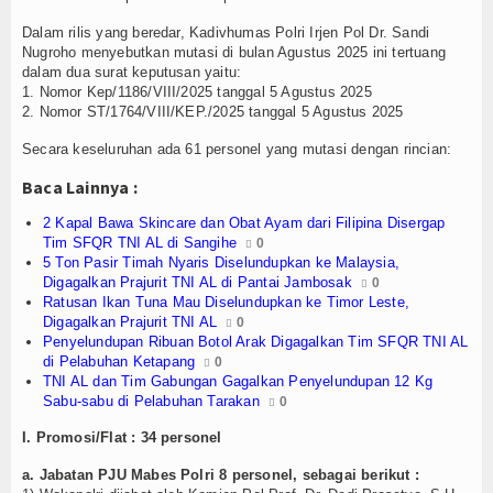
Olahraga
Dalam rilis yang beredar, Kadivhumas Polri Irjen Pol Dr. Sandi
Perhubungan
Nugroho menyebutkan mutasi di bulan Agustus 2025 ini tertuang
dalam dua surat keputusan yaitu:
1. Nomor Kep/1186/VIII/2025 tanggal 5 Agustus 2025
Religi
2. Nomor ST/1764/VIII/KEP./2025 tanggal 5 Agustus 2025
Opini
Secara keseluruhan ada 61 personel yang mutasi dengan rincian:
Baca Lainnya :
Pelabuhan
2 Kapal Bawa Skincare dan Obat Ayam dari Filipina Disergap
Politik
Tim SFQR TNI AL di Sangihe
0
5 Ton Pasir Timah Nyaris Diselundupkan ke Malaysia,
Digagalkan Prajurit TNI AL di Pantai Jambosak
0
Seni & Budaya
Ratusan Ikan Tuna Mau Diselundupkan ke Timor Leste,
Digagalkan Prajurit TNI AL
0
Sorot
Penyelundupan Ribuan Botol Arak Digagalkan Tim SFQR TNI AL
di Pelabuhan Ketapang
0
Tauziah
TNI AL dan Tim Gabungan Gagalkan Penyelundupan 12 Kg
Sabu-sabu di Pelabuhan Tarakan
0
Tokoh
I. Promosi/Flat : 34 personel
Wisata
a. Jabatan PJU Mabes Polri 8 personel, sebagai berikut :