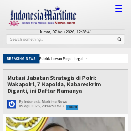
☰
Jumat, 07 Agu 2026,
12:28:41
Tentang Kami
Susunan Redaksi
kasi Publik Lawan Pinjol Ilegal
BREAKING NEWS
Berita
Tinggi
IPC TPK-Kejari Jakut Perpanjang Kerja Sama Hukum
ABK
5 Motor Harley Pretelan dari China Diselundupkan Lewat Tanjung Pr
Bisnis
Mutasi Jabatan Strategis di Polri:
Menyentuh Esensi Perlindungan Nyawa
Wakapolri, 7 Kapolda, Kabareskrim
sikan Alat Pemindai Peti Kemas Ekspor
BUMN
Diganti, ini Daftar Namanya
dan Tata Kelola
Editorial
 di Bangka Belitung
By
Indonesia Maritime News
05 Agu 2025, 20:44:53 WIB
 Kampung Nelayan Merah Putih
HUKUM
Edukasi
kasi Publik Lawan Pinjol Ilegal
Tinggi
IPC TPK-Kejari Jakut Perpanjang Kerja Sama Hukum
Ekspose
ABK
5 Motor Harley Pretelan dari China Diselundupkan Lewat Tanjung Pr