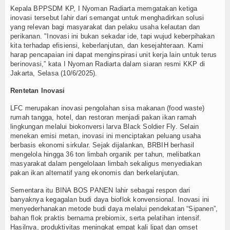
Kepala BPPSDM KP, I Nyoman Radiarta memgatakan ketiga
TV
inovasi tersebut lahir dari semangat untuk menghadirkan solusi
yang relevan bagi masyarakat dan pelaku usaha kelautan dan
Channel
perikanan. "Inovasi ini bukan sekadar ide, tapi wujud keberpihakan
kita terhadap efisiensi, keberlanjutan, dan kesejahteraan. Kami
harap pencapaian ini dapat menginspirasi unit kerja lain untuk terus
berinovasi,” kata I Nyoman Radiarta dalam siaran resmi KKP di
Jakarta, Selasa (10/6/2025).
Rentetan Inovasi
LFC merupakan inovasi pengolahan sisa makanan (food waste)
rumah tangga, hotel, dan restoran menjadi pakan ikan ramah
lingkungan melalui biokonversi larva Black Soldier Fly. Selain
menekan emisi metan, inovasi ini menciptakan peluang usaha
berbasis ekonomi sirkular. Sejak dijalankan, BRBIH berhasil
mengelola hingga 36 ton limbah organik per tahun, melibatkan
masyarakat dalam pengelolaan limbah sekaligus menyediakan
pakan ikan alternatif yang ekonomis dan berkelanjutan.
Sementara itu BINA BOS PANEN lahir sebagai respon dari
banyaknya kegagalan budi daya bioflok konvensional. Inovasi ini
menyederhanakan metode budi daya melalui pendekatan “Sipanen”,
bahan flok praktis bernama prebiomix, serta pelatihan intensif.
Hasilnya, produktivitas meningkat empat kali lipat dan omset