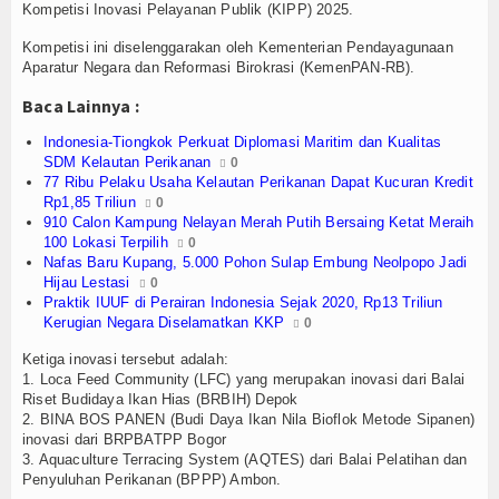
Olahraga
Kompetisi Inovasi Pelayanan Publik (KIPP) 2025.
Kompetisi ini diselenggarakan oleh Kementerian Pendayagunaan
Perhubungan
Aparatur Negara dan Reformasi Birokrasi (KemenPAN-RB).
Religi
Baca Lainnya :
Indonesia-Tiongkok Perkuat Diplomasi Maritim dan Kualitas
Opini
SDM Kelautan Perikanan
0
77 Ribu Pelaku Usaha Kelautan Perikanan Dapat Kucuran Kredit
Pelabuhan
Rp1,85 Triliun
0
910 Calon Kampung Nelayan Merah Putih Bersaing Ketat Meraih
Politik
100 Lokasi Terpilih
0
Nafas Baru Kupang, 5.000 Pohon Sulap Embung Neolpopo Jadi
Hijau Lestasi
0
Seni & Budaya
Praktik IUUF di Perairan Indonesia Sejak 2020, Rp13 Triliun
Kerugian Negara Diselamatkan KKP
0
Sorot
Ketiga inovasi tersebut adalah:
1. Loca Feed Community (LFC) yang merupakan inovasi dari Balai
Tauziah
Riset Budidaya Ikan Hias (BRBIH) Depok
2. BINA BOS PANEN (Budi Daya Ikan Nila Bioflok Metode Sipanen)
Tokoh
inovasi dari BRPBATPP Bogor
3. Aquaculture Terracing System (AQTES) dari Balai Pelatihan dan
Penyuluhan Perikanan (BPPP) Ambon.
Wisata