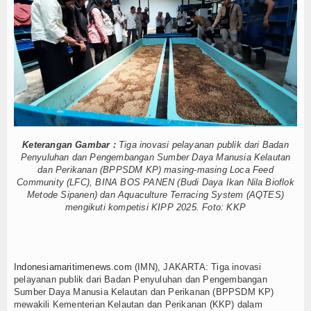
car dan Sukses
Hankam
enhan RI, Panglima TNI dan Kepala Staf Angkatan
tarkan Laut Dabo Singkep
Hukum
t dan Santuni Anak Yatim
Internasional
pung Nelayan Merah Putih
 Publik Lawan Pinjol Ilegal
Kelautan dan Perikanan
gi
Wuiih.. Lele Bandung Mendunia, Tembus Pasar Taiwan
pin Pemotongan Baja Pertama
Kesehatan
 KKP Terapkan Mekanisme Berlapis
Keterangan Gambar :
Tiga inovasi pelayanan publik dari Badan
Penyuluhan dan Pengembangan Sumber Daya Manusia Kelautan
car dan Sukses
Khazanah
dan Perikanan (BPPSDM KP) masing-masing Loca Feed
enhan RI, Panglima TNI dan Kepala Staf Angkatan
Community (LFC), BINA BOS PANEN (Budi Daya Ikan Nila Bioflok
Logistik
tarkan Laut Dabo Singkep
Metode Sipanen) dan Aquaculture Terracing System (AQTES)
mengikuti kompetisi KIPP 2025. Foto: KKP
t dan Santuni Anak Yatim
Maritim
pung Nelayan Merah Putih
 Publik Lawan Pinjol Ilegal
Nasional
gi
Wuiih.. Lele Bandung Mendunia, Tembus Pasar Taiwan
Indonesiamaritimenews.com
(IMN), JAKARTA: Tiga inovasi
pelayanan publik dari Badan Penyuluhan dan Pengembangan
News
Sumber Daya Manusia Kelautan dan Perikanan (BPPSDM KP)
mewakili Kementerian Kelautan dan Perikanan (KKP) dalam