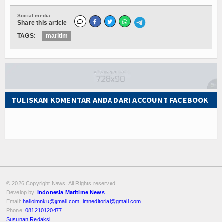
Social media
Share this article
TAGS:
maritim
TULISKAN KOMENTAR ANDA DARI ACCOUNT FACEBOOK
© 2026 Copyright
News. All Rights reserved.
Develop by.
Indonesia Maritime News
Email:
halloimnku@gmail.com
,
imneditorial@gmail.com
Phone:
081210120477
Susunan Redaksi