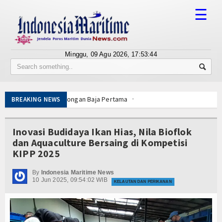
☰
Minggu, 09 Agu 2026,
17:53:44
Tentang Kami
Susunan Redaksi
pin Pemotongan Baja Pertama
BREAKING NEWS
Berita
 KKP Terapkan Mekanisme Berlapis
car dan Sukses
Bisnis
Inovasi Budidaya Ikan Hias, Nila Bioflok
enhan RI, Panglima TNI dan Kepala Staf Angkatan
dan Aquaculture Bersaing di Kompetisi
tarkan Laut Dabo Singkep
BUMN
KIPP 2025
t dan Santuni Anak Yatim
Editorial
pung Nelayan Merah Putih
By
Indonesia Maritime News
10 Jun 2025, 09:54:02 WIB
 Publik Lawan Pinjol Ilegal
KELAUTAN DAN PERIKANAN
Edukasi
gi
Wuiih.. Lele Bandung Mendunia, Tembus Pasar Taiwan
pin Pemotongan Baja Pertama
Ekspose
 KKP Terapkan Mekanisme Berlapis