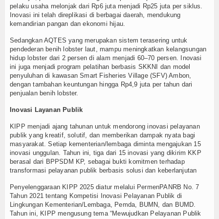
pelaku usaha melonjak dari Rp6 juta menjadi Rp25 juta per siklus.
Inovasi ini telah direplikasi di berbagai daerah, mendukung
kemandirian pangan dan ekonomi hijau.
Sedangkan AQTES yang merupakan sistem terasering untuk
pendederan benih lobster laut, mampu meningkatkan kelangsungan
hidup lobster dari 2 persen di alam menjadi 60–70 persen. Inovasi
ini juga menjadi program pelatihan berbasis SKKNI dan model
penyuluhan di kawasan Smart Fisheries Village (SFV) Ambon,
dengan tambahan keuntungan hingga Rp4,9 juta per tahun dari
penjualan benih lobster.
Inovasi Layanan Publik
KIPP menjadi ajang tahunan untuk mendorong inovasi pelayanan
publik yang kreatif, solutif, dan memberikan dampak nyata bagi
masyarakat. Setiap kementerian/lembaga diminta mengajukan 15
inovasi unggulan. Tahun ini, tiga dari 15 inovasi yang dikirim KKP
berasal dari BPPSDM KP, sebagai bukti komitmen terhadap
transformasi pelayanan publik berbasis solusi dan keberlanjutan
Penyelenggaraan KIPP 2025 diatur melalui PermenPANRB No. 7
Tahun 2021 tentang Kompetisi Inovasi Pelayanan Publik di
Lingkungan Kementerian/Lembaga, Pemda, BUMN, dan BUMD.
Tahun ini, KIPP mengusung tema “Mewujudkan Pelayanan Publik