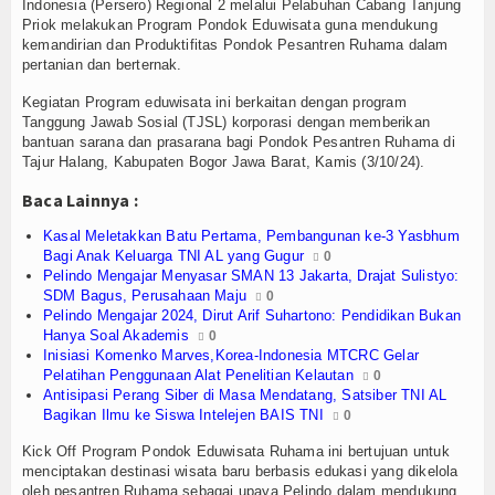
h
Olahraga
Indonesia (Persero) Regional 2 melalui Pelabuhan Cabang Tanjung
Priok melakukan Program Pondok Eduwisata guna mendukung
kemandirian dan Produktifitas Pondok Pesantren Ruhama dalam
Perhubungan
pertanian dan berternak.
Religi
Kegiatan Program eduwisata ini berkaitan dengan program
Tanggung Jawab Sosial (TJSL) korporasi dengan memberikan
bantuan sarana dan prasarana bagi Pondok Pesantren Ruhama di
Opini
Tajur Halang, Kabupaten Bogor Jawa Barat, Kamis (3/10/24).
Pelabuhan
Baca Lainnya :
Kasal Meletakkan Batu Pertama, Pembangunan ke-3 Yasbhum
Politik
Bagi Anak Keluarga TNI AL yang Gugur
0
Pelindo Mengajar Menyasar SMAN 13 Jakarta, Drajat Sulistyo:
Seni & Budaya
SDM Bagus, Perusahaan Maju
0
Pelindo Mengajar 2024, Dirut Arif Suhartono: Pendidikan Bukan
Sorot
Hanya Soal Akademis
0
Inisiasi Komenko Marves,Korea-Indonesia MTCRC Gelar
Pelatihan Penggunaan Alat Penelitian Kelautan
0
Tauziah
Antisipasi Perang Siber di Masa Mendatang, Satsiber TNI AL
Bagikan Ilmu ke Siswa Intelejen BAIS TNI
0
Tokoh
Kick Off Program Pondok Eduwisata Ruhama ini bertujuan untuk
menciptakan destinasi wisata baru berbasis edukasi yang dikelola
Wisata
oleh pesantren Ruhama sebagai upaya Pelindo dalam mendukung