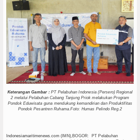
sbabinpotmar Kodaeral XII Bagikan Bendera
Hankam
 Kerja
 Derek Gratis hingga Kawal Jenazah
Hukum
mbus Pulau 3T di Jawa Timur
Internasional
luman Canggih KRI Golok-688
 Sun Disergap KRI Kerambit-627
Kelautan dan Perikanan
al Pimpin Pemotongan Baja Pertama
Kesehatan
h
: Sumpah, Keren Banget!
Khazanah
sbabinpotmar Kodaeral XII Bagikan Bendera
Logistik
 Kerja
Keterangan Gambar :
PT Pelabuhan Indonesia (Persero) Regional
 Derek Gratis hingga Kawal Jenazah
2 melalui Pelabuhan Cabang Tanjung Priok melakukan Program
Maritim
mbus Pulau 3T di Jawa Timur
Pondok Eduwisata guna mendukung kemandirian dan Produktifitas
Pondok Pesantren Ruhama.Foto: Humas Pelindo Reg.2
luman Canggih KRI Golok-688
Nasional
 Sun Disergap KRI Kerambit-627
News
al Pimpin Pemotongan Baja Pertama
Indonesiamaritimenews.com
(IMN),BOGOR: PT Pelabuhan