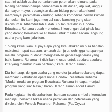
saat ini adalah usaha pertanian dan peternakan, dimana pada
bidang pertanian berupa penanaman buah durian, alpukat, anggur
dan sayur mayur, sedangkan dalam bidang peternakan kami
mempunyai peternakan kambing sebagai komoditas hewan kurban
dan selain itu kami juga menjual susu kambing yang siap
dikonsumsi. Alhamdulillah sudah 3 bulan terakhir ini Pondok
Eduwisata Ruhama sudah menerima 3 kunjungan dari pihak luar
yang datang berwisata ke Ruhama untuk melihat secara langsung
usaha yang kami jalankan.
“Tolong kawal kami supaya apa yang kita lakukan ini bisa berjalan
maksimal, tepat sasaran, amanah dan jujur, sehingga harapannya
melalui program ini dapat menghasilkan generas-generasi yang
baik, karena Ruhama ini didirikan khusus untuk saudara-saudara
kita yang membutuhkan bantuan," kata Ustad Salman.
Dia berharap, dengan usaha yang mereka jalankan sekarang dapat
membantu kebutuhan operasional Pondok Pesantren Ruhama.
"Mudah-mudahan program Eduwisata Ruhama ini dapat menjadi
program yang luar biasa," harap Ustad Salman Abdul Hamid.
Pada kegiatan itu diserahankan bantuan secara simbolis kemudian
meninjau bersama lokasi usaha pertanian dan peternakan yang
dikelola oleh Pondok Pesantren Ruhama. (Fat/Oryza)