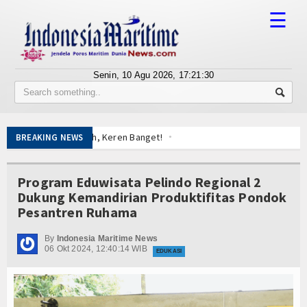
☰
Senin, 10 Agu 2026,
17:21:30
Tentang Kami
Susunan Redaksi
: Sumpah, Keren Banget!
BREAKING NEWS
Berita
sbabinpotmar Kodaeral XII Bagikan Bendera
 Kerja
Bisnis
Program Eduwisata Pelindo Regional 2
 Derek Gratis hingga Kawal Jenazah
Dukung Kemandirian Produktifitas Pondok
mbus Pulau 3T di Jawa Timur
BUMN
Pesantren Ruhama
luman Canggih KRI Golok-688
Editorial
 Sun Disergap KRI Kerambit-627
By
Indonesia Maritime News
06 Okt 2024, 12:40:14 WIB
EDUKASI
Edukasi
al Pimpin Pemotongan Baja Pertama
h
Ekspose
: Sumpah, Keren Banget!