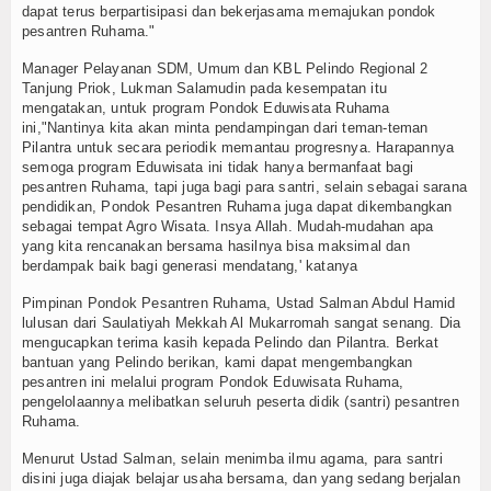
dapat terus berpartisipasi dan bekerjasama memajukan pondok
pesantren Ruhama."
Manager Pelayanan SDM, Umum dan KBL Pelindo Regional 2
Tanjung Priok, Lukman Salamudin pada kesempatan itu
mengatakan, untuk program Pondok Eduwisata Ruhama
ini,"Nantinya kita akan minta pendampingan dari teman-teman
Pilantra untuk secara periodik memantau progresnya. Harapannya
semoga program Eduwisata ini tidak hanya bermanfaat bagi
pesantren Ruhama, tapi juga bagi para santri, selain sebagai sarana
pendidikan, Pondok Pesantren Ruhama juga dapat dikembangkan
sebagai tempat Agro Wisata. Insya Allah. Mudah-mudahan apa
yang kita rencanakan bersama hasilnya bisa maksimal dan
berdampak baik bagi generasi mendatang,' katanya
Pimpinan Pondok Pesantren Ruhama, Ustad Salman Abdul Hamid
lulusan dari Saulatiyah Mekkah Al Mukarromah sangat senang. Dia
mengucapkan terima kasih kepada Pelindo dan Pilantra. Berkat
bantuan yang Pelindo berikan, kami dapat mengembangkan
pesantren ini melalui program Pondok Eduwisata Ruhama,
pengelolaannya melibatkan seluruh peserta didik (santri) pesantren
Ruhama.
Menurut Ustad Salman, selain menimba ilmu agama, para santri
disini juga diajak belajar usaha bersama, dan yang sedang berjalan