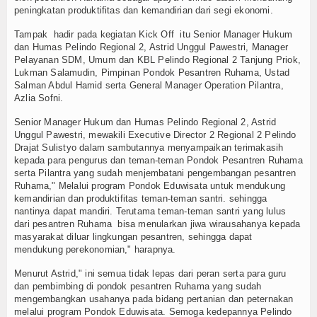
peningkatan produktifitas dan kemandirian dari segi ekonomi.
TV
Tampak hadir pada kegiatan Kick Off itu Senior Manager Hukum
dan Humas Pelindo Regional 2, Astrid Unggul Pawestri, Manager
Channel
Pelayanan SDM, Umum dan KBL Pelindo Regional 2 Tanjung Priok,
Lukman Salamudin, Pimpinan Pondok Pesantren Ruhama, Ustad
Salman Abdul Hamid serta General Manager Operation Pilantra,
Azlia Sofni.
Senior Manager Hukum dan Humas Pelindo Regional 2, Astrid
Unggul Pawestri, mewakili Executive Director 2 Regional 2 Pelindo
Drajat Sulistyo dalam sambutannya menyampaikan terimakasih
kepada para pengurus dan teman-teman Pondok Pesantren Ruhama
serta Pilantra yang sudah menjembatani pengembangan pesantren
Ruhama," Melalui program Pondok Eduwisata untuk mendukung
kemandirian dan produktifitas teman-teman santri. sehingga
nantinya dapat mandiri. Terutama teman-teman santri yang lulus
dari pesantren Ruhama bisa menularkan jiwa wirausahanya kepada
masyarakat diluar lingkungan pesantren, sehingga dapat
mendukung perekonomian," harapnya.
Menurut Astrid," ini semua tidak lepas dari peran serta para guru
dan pembimbing di pondok pesantren Ruhama yang sudah
mengembangkan usahanya pada bidang pertanian dan peternakan
melalui program Pondok Eduwisata. Semoga kedepannya Pelindo