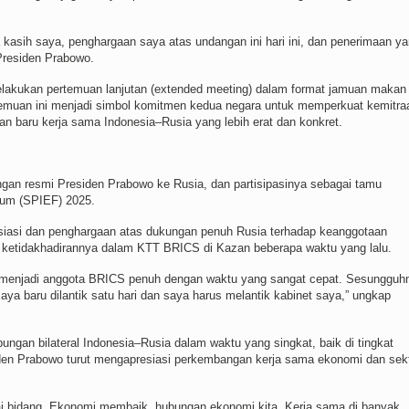
 kasih saya, penghargaan saya atas undangan ini hari ini, dan penerimaan y
 Presiden Prabowo.
elakukan pertemuan lanjutan (extended meeting) dalam format jamuan makan
temuan ini menjadi simbol komitmen kedua negara untuk memperkuat kemitra
ran baru kerja sama Indonesia–Rusia yang lebih erat dan konkret.
ngan resmi Presiden Prabowo ke Rusia, dan partisipasinya sebagai tamu
rum (SPIEF) 2025.
iasi dan penghargaan atas dukungan penuh Rusia terhadap keanggotaan
 ketidakhadirannya dalam KTT BRICS di Kazan beberapa waktu yang lalu.
a menjadi anggota BRICS penuh dengan waktu yang sangat cepat. Sesungguh
saya baru dilantik satu hari dan saya harus melantik kabinet saya,” ungkap
ungan bilateral Indonesia–Rusia dalam waktu yang singkat, baik di tingkat
den Prabowo turut mengapresiasi perkembangan kerja sama ekonomi dan sek
i bidang. Ekonomi membaik, hubungan ekonomi kita. Kerja sama di banyak