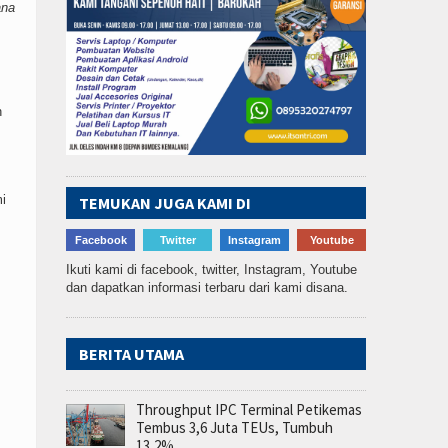
ana
n
i
TEMUKAN JUGA KAMI DI
Facebook
Twitter
Instagram
Youtube
Ikuti kami di facebook, twitter, Instagram, Youtube
dan dapatkan informasi terbaru dari kami disana.
BERITA UTAMA
Throughput IPC Terminal Petikemas
Tembus 3,6 Juta TEUs, Tumbuh
13,2%