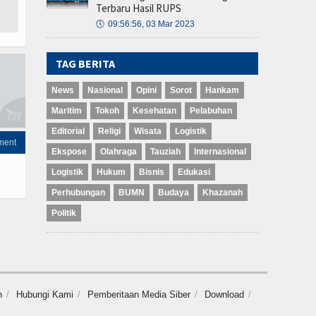
Terbaru Hasil RUPS
🕔
09:56:56, 03 Mar 2023
TAG BERITA
News
Nasional
Opini
Sorot
Hankam
Maritim
Tokoh
Kesehatan
Pelabuhan
Editorial
Religi
Wisata
Logistik
ment
Ekspose
Olahraga
Tauziah
Internasional
Logistik
Hukum
Bisnis
Edukasi
Perhubungan
BUMN
Budaya
Khazanah
Politik
n
Hubungi Kami
Pemberitaan Media Siber
Download