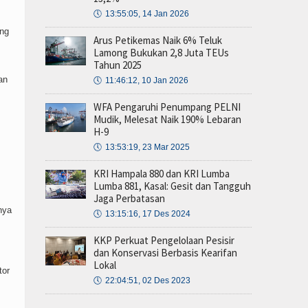
🕔
13:55:05, 14 Jan 2026
ang
Arus Petikemas Naik 6% Teluk
Lamong Bukukan 2,8 Juta TEUs
Tahun 2025
an
🕔
11:46:12, 10 Jan 2026
WFA Pengaruhi Penumpang PELNI
Mudik, Melesat Naik 190% Lebaran
H-9
🕔
13:53:19, 23 Mar 2025
KRI Hampala 880 dan KRI Lumba
Lumba 881, Kasal: Gesit dan Tangguh
Jaga Perbatasan
nya
🕔
13:15:16, 17 Des 2024
KKP Perkuat Pengelolaan Pesisir
dan Konservasi Berbasis Kearifan
Lokal
tor
🕔
22:04:51, 02 Des 2023