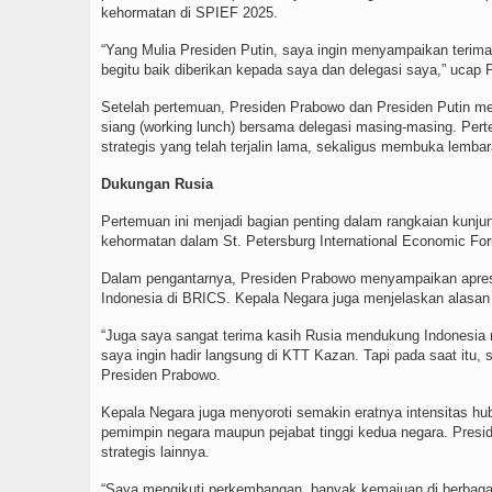
kehormatan di SPIEF 2025.
“Yang Mulia Presiden Putin, saya ingin menyampaikan terima
begitu baik diberikan kepada saya dan delegasi saya,” ucap
Setelah pertemuan, Presiden Prabowo dan Presiden Putin m
siang (working lunch) bersama delegasi masing-masing. Per
strategis yang telah terjalin lama, sekaligus membuka lemba
Dukungan Rusia
Pertemuan ini menjadi bagian penting dalam rangkaian kunju
kehormatan dalam St. Petersburg International Economic Fo
Dalam pengantarnya, Presiden Prabowo menyampaikan apres
Indonesia di BRICS. Kepala Negara juga menjelaskan alasan
“Juga saya sangat terima kasih Rusia mendukung Indonesi
saya ingin hadir langsung di KTT Kazan. Tapi pada saat itu, 
Presiden Prabowo.
Kepala Negara juga menyoroti semakin eratnya intensitas hub
pemimpin negara maupun pejabat tinggi kedua negara. Presi
strategis lainnya.
“Saya mengikuti perkembangan, banyak kemajuan di berbaga