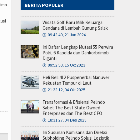
BERITA POPULER
rima
kusi
Wisata Golf Baru Milik Keluarga
Cendana di Lembah Gunung Salak
🕔
09:42:40, 21 Jun 2024
Ini Daftar Lengkap Mutasi 55 Perwira
Polri, 6 Kapolda dan Dankorbrimob
Diganti
🕔
09:52:53, 15 Okt 2023
Heli Bell 412 Puspenerbal Manuver
Kekuatan Tempur di Laut
🕔
21:32:12, 04 Okt 2025
Transformasi & Efisiensi Pelindo
Sabet The Best State Owned
Enterprises dan The Best CFO
🕔
18:31:27, 04 Des 2023
Ini Susunan Komisaris dan Direksi
Subholding Pelindo Solusi Logistik