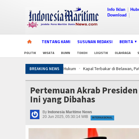
Info Iklan
Hub
Download
TENTANG KAMI
SUSUNAN REDAKSI
BERITA
POLITIK
WISATA
BUMN
TOKOH
LOGISTIK
OLAHRAGA
Kapal Terbakar di Belawan, Patkamla R
BREAKING NEWS
Aksi Kolaborasi Lindungi Mangrove dan
Kapal Terbakar di Belawan, Patkamla R
Pertemuan Akrab Presiden 
Aksi Kolaborasi Lindungi Mangrove dan
Ini yang Dibahas
Kapal Terbakar di Belawan, Patkamla R
Aksi Kolaborasi Lindungi Mangrove dan
By
Indonesia Maritime News
20 Jun 2025, 05:30:14 WIB
INTERNASIONAL