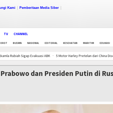
ungi Kami
Pemberitaan Media Siber
TV
CHANNEL
SOROT
BUDAYA
NASIONAL
EDITORIAL
KESEHATAN
MARITIM
EDUKASI
ubiah Sigap Evakuasi ABK
5 Motor Harley Pretelan dari China Diselundup
 Populasi Kerang Dara di Bangka Belitung
PWI Pusat-AFPI Gelar Workshop
ubiah Sigap Evakuasi ABK
5 Motor Harley Pretelan dari China Diselundup
Prabowo dan Presiden Putin di Rus
 Populasi Kerang Dara di Bangka Belitung
PWI Pusat-AFPI Gelar Workshop
ubiah Sigap Evakuasi ABK
5 Motor Harley Pretelan dari China Diselundup
 Populasi Kerang Dara di Bangka Belitung
PWI Pusat-AFPI Gelar Workshop