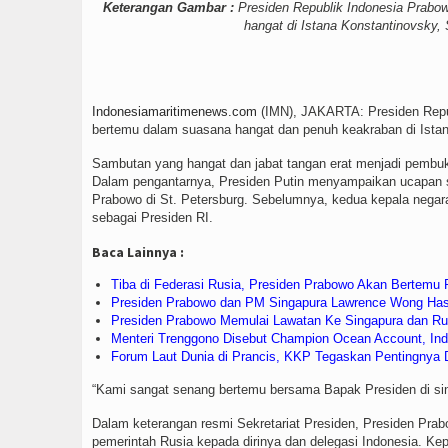
Keterangan Gambar :
Presiden Republik Indonesia Prabow
hangat di Istana Konstantinovsky, 
Indonesiamaritimenews.com
(IMN), JAKARTA: Presiden Repub
bertemu dalam suasana hangat dan penuh keakraban di Istana
Sambutan yang hangat dan jabat tangan erat menjadi pembu
Dalam pengantarnya, Presiden Putin menyampaikan ucapan 
Prabowo di St. Petersburg. Sebelumnya, kedua kepala negara
sebagai Presiden RI.
Baca Lainnya :
Tiba di Federasi Rusia, Presiden Prabowo Akan Bertemu P
Presiden Prabowo dan PM Singapura Lawrence Wong Hasi
Presiden Prabowo Memulai Lawatan Ke Singapura dan Ru
Menteri Trenggono Disebut Champion Ocean Account, Indo
Forum Laut Dunia di Prancis, KKP Tegaskan Pentingnya 
“Kami sangat senang bertemu bersama Bapak Presiden di sini
Dalam keterangan resmi Sekretariat Presiden, Presiden Pra
pemerintah Rusia kepada dirinya dan delegasi Indonesia. K