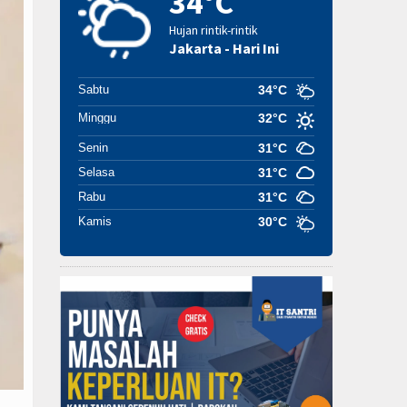
34°C
Hujan rintik-rintik
Jakarta - Hari Ini
Sabtu
34°C
Minggu
32°C
Senin
31°C
Selasa
31°C
Rabu
31°C
Kamis
30°C