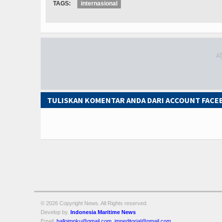
TAGS:
internasional
TULISKAN KOMENTAR ANDA DARI ACCOUNT FAC
© 2026 Copyright
News. All Rights reserved.
Develop by.
Indonesia Maritime News
Email:
halloimnku@gmail.com
,
imneditorial@gmail.com