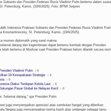
o Subianto dan Presiden Federasi Rusia Vladimir Putin bertemu dalam suas
St. Petersburg, Kamis, (19/6/2025). Foto: BPMI Setpres
lik Indonesia Prabowo Subianto dan Presiden Federasi Rusia Vladimir Puti
 Konstantinovsky, St. Petersburg, Kamis, (19/6/2025).
ka momen diplomatik yang sarat makna.
selamat datang dan kegembiraan dapat bertemu kembali dengan Presiden
 telah bertemu di Moskow saat Presiden Prabowo belum dilantik secara resm
residen Vladimir Putin
0
lkan 19 Kesepakatan Strategis
0
sia
0
nesia Diakui Terdepan Kelola Laut
0
Dukungan Pasar Global ke Nelayan Kecil
0
. Selamat datang,” ujar Presiden Putin.
bowo juga menyampaikan apresiasi atas sambutan hangat yang diberikan
epala Negara juga menyampaikan terima kasih atas undangan sebagai tamu