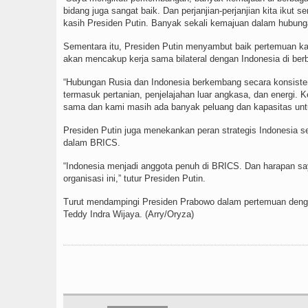
bidang juga sangat baik. Dan perjanjian-perjanjian kita ikut 
kasih Presiden Putin. Banyak sekali kemajuan dalam hubunga
Sementara itu, Presiden Putin menyambut baik pertemuan kal
akan mencakup kerja sama bilateral dengan Indonesia di berb
“Hubungan Rusia dan Indonesia berkembang secara konsisten
termasuk pertanian, penjelajahan luar angkasa, dan energi. K
sama dan kami masih ada banyak peluang dan kapasitas untu
Presiden Putin juga menekankan peran strategis Indonesia 
dalam BRICS.
“Indonesia menjadi anggota penuh di BRICS. Dan harapan 
organisasi ini,” tutur Presiden Putin.
Turut mendampingi Presiden Prabowo dalam pertemuan dengan
Teddy Indra Wijaya. (Arry/Oryza)