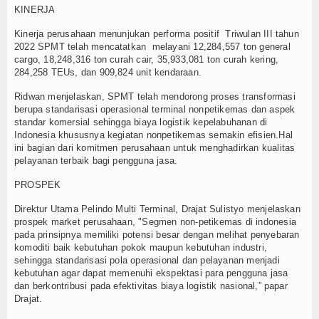
KINERJA
Kinerja perusahaan menunjukan performa positif Triwulan III tahun
2022 SPMT telah mencatatkan melayani 12,284,557 ton general
cargo, 18,248,316 ton curah cair, 35,933,081 ton curah kering,
284,258 TEUs, dan 909,824 unit kendaraan.
Ridwan menjelaskan, SPMT telah mendorong proses transformasi
berupa standarisasi operasional terminal nonpetikemas dan aspek
standar komersial sehingga biaya logistik kepelabuhanan di
Indonesia khususnya kegiatan nonpetikemas semakin efisien.Hal
ini bagian dari komitmen perusahaan untuk menghadirkan kualitas
pelayanan terbaik bagi pengguna jasa.
PROSPEK
Direktur Utama Pelindo Multi Terminal, Drajat Sulistyo menjelaskan
prospek market perusahaan, "Segmen non-petikemas di indonesia
pada prinsipnya memiliki potensi besar dengan melihat penyebaran
komoditi baik kebutuhan pokok maupun kebutuhan industri,
sehingga standarisasi pola operasional dan pelayanan menjadi
kebutuhan agar dapat memenuhi ekspektasi para pengguna jasa
dan berkontribusi pada efektivitas biaya logistik nasional,” papar
Drajat.