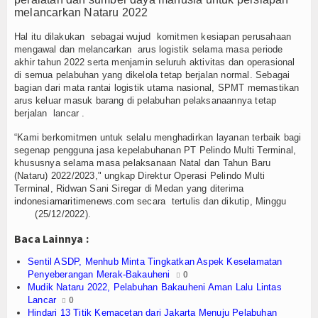
Olahraga
melancarkan Nataru 2022
Perhubungan
Hal itu dilakukan sebagai wujud komitmen kesiapan perusahaan
mengawal dan melancarkan arus logistik selama masa periode
Religi
akhir tahun 2022 serta menjamin seluruh aktivitas dan operasional
di semua pelabuhan yang dikelola tetap berjalan normal. Sebagai
bagian dari mata rantai logistik utama nasional, SPMT memastikan
Opini
arus keluar masuk barang di pelabuhan pelaksanaannya tetap
berjalan lancar .
Pelabuhan
“Kami berkomitmen untuk selalu menghadirkan layanan terbaik bagi
segenap pengguna jasa kepelabuhanan PT Pelindo Multi Terminal,
Politik
khususnya selama masa pelaksanaan Natal dan Tahun Baru
(Nataru) 2022/2023," ungkap Direktur Operasi Pelindo Multi
Seni & Budaya
Terminal, Ridwan Sani Siregar di Medan yang diterima
indonesiamaritimenews.com
secara tertulis dan dikutip, Minggu
(25/12/2022).
Sorot
Baca Lainnya :
Tauziah
Sentil ASDP, Menhub Minta Tingkatkan Aspek Keselamatan
Penyeberangan Merak-Bakauheni
0
Tokoh
Mudik Nataru 2022, Pelabuhan Bakauheni Aman Lalu Lintas
Lancar
0
Wisata
Hindari 13 Titik Kemacetan dari Jakarta Menuju Pelabuhan