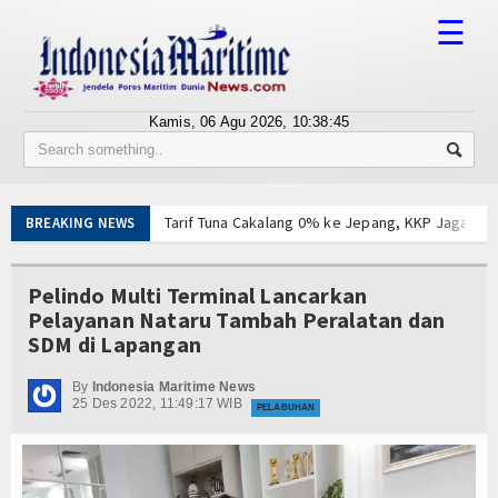
☰
Kamis, 06 Agu 2026,
10:38:45
Tentang Kami
Susunan Redaksi
Tarif Tuna Cakalang 0% ke Jepang, KKP Jaga Rant
BREAKING NEWS
Berita
Aksi Kolaborasi Lindungi Mangrove dan Populasi 
PWI Pusat-AFPI Gelar Workshop Jurnalistik Bahas
Bisnis
Pelindo Multi Terminal Lancarkan
Indonesia-Tailan Perkuat Kemitraan Strategis, B
Pelayanan Nataru Tambah Peralatan dan
Lomba Agustusan Keluarga Besar Kolinlamil, Ser
BUMN
SDM di Lapangan
Lancarkan Logistik dan Transparansi, IPC TPK O
Editorial
Kapal Terbakar di Belawan, Patkamla Rubiah Sig
By
Indonesia Maritime News
25 Des 2022, 11:49:17 WIB
Tingkatkan Perlindungan Pekerja, Menaker: Pen
PELABUHAN
Edukasi
Dorong Transparansi dan Kelancaran Logistik, I
Tarif Tuna Cakalang 0% ke Jepang, KKP Jaga Rant
Ekspose
Aksi Kolaborasi Lindungi Mangrove dan Populasi 