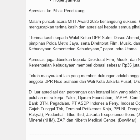
-
Propertytime.id
Apresiasi ke Pihak Pendukung
Malam puncak acara MHT Award 2025 berlangsung sukses. K
mengucapkan terima kasih dan apresiasi kepada semua piha
"Terima kasih kepada Wakil Ketua DPR Sufmi Dasco Ahmad, 
pimpinan Polda Metro Jaya, serta Direktorat Film, Musik, 
Kebudayaan Kementerian Kebudayaan," papar Indra Utama.
Apresiasi juga diberikan kepada Direktorat Film, Musik, 
Kementerian Kebudayaan memberi donasi sebesar Rp35 juta, y
Tokoh masyarakat lain yang memberi dukungan adalah anggo
anggota DPR Nico Siahaan dan Wali Kota Jakarta Pusat, Drs.
Di luar aprediasi dari perorangan dan instansi lain yang te
puluhan mitra kerja. Yakni, Djarum Foundation, JAPFA Comf
Bank BTN, Pegadaian, PT ASDP Indonesia Ferry, Indosat Oor
Gajah Tunggal Tbk, Terminal Petikemas Koja, PELNI, Domp
Rakyat), Prudential, Blue Bird, Jakarta Exeperience Board 
Mineral (NHM), ZAP dan Nibelth Medical Centre. (Bow/Mar)