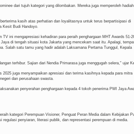
ominee dari tujuh kategori yang dilombakan. Mereka juga memperoleh hadiah
erima kasih atas perhatian dan loyalitasnya untuk terus berpartisipasi di
ya Kesit Budi Handoyo.
iun TV ini mengapresiasi kehadiran para peraih penghargaan MHT Awards 51-2
Jaya di tengah situasi kota Jakarta yang mencekam saat itu. Apalagi, tempa
ana. Salah satu tamu yang hadir adalah Laksamana Pertama Tunggul, Kepala
dangan terhibur. Sajian dari Nendia Primarasa juga menggugah selera," ujar Ke
s 2025 juga menyampaikan apresiasi dan terima kasihnya kepada para mitra
 negeri dan perusahaan swasta.
aksanakan penyerahan penghargaan kepada 4 tokoh penerima PWI Jaya Aw
eraih kategori Perempuan Visioner, Penguat Peran Media dalam Kebijakan Pu
 regulasi penyiaran, literasi publik, dan representasi perempuan di media.