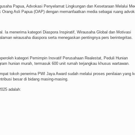
ngusaha Papua, Advokasi Penyelamat Lingkungan dan Kesetaraan Melalui Me
ak Orang Asli Papua (OAP) dengan memanfaatkan media sebagai ruang advok
al. Ia menerima kategori Diaspora Inspiratif, Wirausaha Global dan Motivasi
galaman wirausaha diaspora serta menegaskan pentingnya pers berintegritas.
roleh kategori Pemimpin Inovatif Perusahaan Realestat, Peduli Hunian
gram hunian murah, termasuk 600 unit rumah terjangkau khusus wartawan.
pat tokoh penerima PWI Jaya Award sudah melalui proses penilaian yang ke
ribusi besar di bidang masing-masing.
2025 adalah: