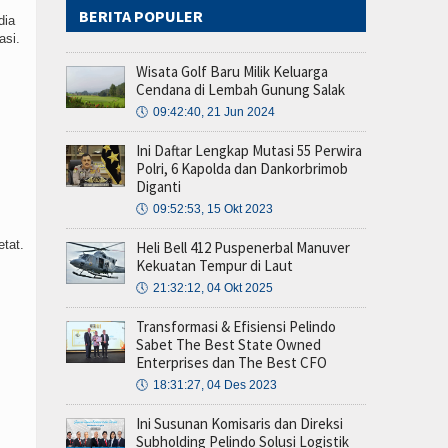
BERITA POPULER
dia
asi.
Wisata Golf Baru Milik Keluarga
Cendana di Lembah Gunung Salak
🕔
09:42:40, 21 Jun 2024
Ini Daftar Lengkap Mutasi 55 Perwira
Polri, 6 Kapolda dan Dankorbrimob
Diganti
🕔
09:52:53, 15 Okt 2023
tat.
Heli Bell 412 Puspenerbal Manuver
Kekuatan Tempur di Laut
🕔
21:32:12, 04 Okt 2025
Transformasi & Efisiensi Pelindo
Sabet The Best State Owned
Enterprises dan The Best CFO
🕔
18:31:27, 04 Des 2023
Ini Susunan Komisaris dan Direksi
Subholding Pelindo Solusi Logistik