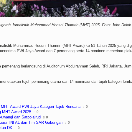
erah Jurnalistik Muhammad Hoesni Thamrin (MHT) 2025. Foto: Joko Dolok
alistik Muhammad Hoesni Thamrin (MHT Award) ke 51 Tahun 2025 yang dig
 menerima PWI Jaya Award dan 7 pemenang serta 14 nominee menerima plak
a pemenang berlangsung di Auditorium Abdulrahman Saleh, RRI Jakarta, Jum
menetapkan tujuh pemenang utama dan 14 nominasi dari tujuh kategori lomb
ik MHT Award PWI Jaya Kategori Tajuk Rencana
0
ng MHT Award 2025
0
yuwangi dan Satpolairud
0
kuasi TNI AL dan Tim SAR Gabungan
0
etua DK
0