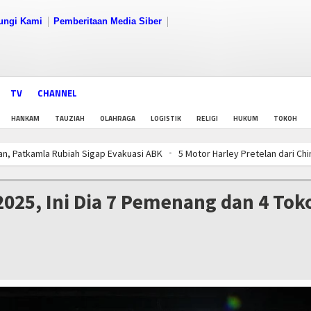
ungi Kami
Pemberitaan Media Siber
TV
CHANNEL
HANKAM
TAUZIAH
OLAHRAGA
LOGISTIK
RELIGI
HUKUM
TOKOH
ubiah Sigap Evakuasi ABK
5 Motor Harley Pretelan dari China Diselundup
 Populasi Kerang Dara di Bangka Belitung
PWI Pusat-AFPI Gelar Workshop
ubiah Sigap Evakuasi ABK
5 Motor Harley Pretelan dari China Diselundup
025, Ini Dia 7 Pemenang dan 4 Tok
 Populasi Kerang Dara di Bangka Belitung
PWI Pusat-AFPI Gelar Workshop
ubiah Sigap Evakuasi ABK
5 Motor Harley Pretelan dari China Diselundup
 Populasi Kerang Dara di Bangka Belitung
PWI Pusat-AFPI Gelar Workshop