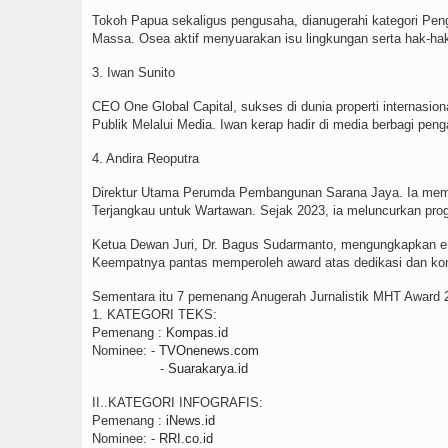
Tokoh Papua sekaligus pengusaha, dianugerahi kategori Pe
Massa. Osea aktif menyuarakan isu lingkungan serta hak-h
3. Iwan Sunito
CEO One Global Capital, sukses di dunia properti internasion
Publik Melalui Media. Iwan kerap hadir di media berbagi pen
4. Andira Reoputra
Direktur Utama Perumda Pembangunan Sarana Jaya. Ia mempe
Terjangkau untuk Wartawan. Sejak 2023, ia meluncurkan pro
Ketua Dewan Juri, Dr. Bagus Sudarmanto, mengungkapkan em
Keempatnya pantas memperoleh award atas dedikasi dan kont
Sementara itu 7 pemenang Anugerah Jurnalistik MHT Award 
1. KATEGORI TEKS:
Pemenang :
Kompas.id
Nominee: -
TVOnenews.com
-
Suarakarya.id
II..KATEGORI INFOGRAFIS:
Pemenang :
iNews.id
Nominee: -
RRI.co.id