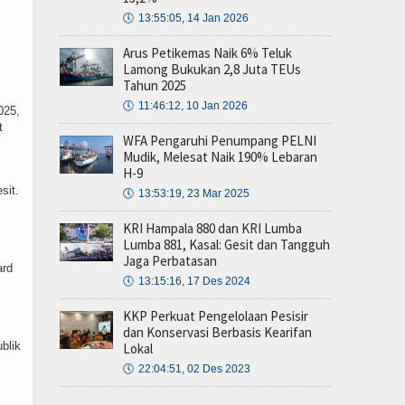
🕔
13:55:05, 14 Jan 2026
Arus Petikemas Naik 6% Teluk
Lamong Bukukan 2,8 Juta TEUs
Tahun 2025
🕔
11:46:12, 10 Jan 2026
025,
t
WFA Pengaruhi Penumpang PELNI
Mudik, Melesat Naik 190% Lebaran
H-9
sit.
🕔
13:53:19, 23 Mar 2025
KRI Hampala 880 dan KRI Lumba
Lumba 881, Kasal: Gesit dan Tangguh
Jaga Perbatasan
ard
🕔
13:15:16, 17 Des 2024
KKP Perkuat Pengelolaan Pesisir
dan Konservasi Berbasis Kearifan
blik
Lokal
🕔
22:04:51, 02 Des 2023