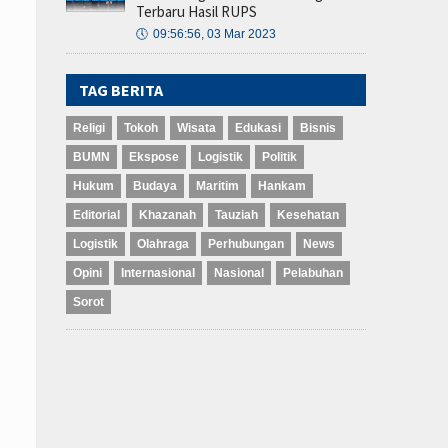
Terbaru Hasil RUPS
🕔
09:56:56, 03 Mar 2023
TAG BERITA
Religi
Tokoh
Wisata
Edukasi
Bisnis
BUMN
Ekspose
Logistik
Politik
Hukum
Budaya
Maritim
Hankam
Editorial
Khazanah
Tauziah
Kesehatan
Logistik
Olahraga
Perhubungan
News
Opini
Internasional
Nasional
Pelabuhan
Sorot