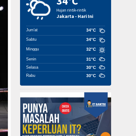
34°C
Hujan rintik-rintik
Jakarta - Hari Ini
Jum'at
34°C
Sabtu
34°C
Minggu
32°C
Senin
31°C
Selasa
30°C
Rabu
30°C