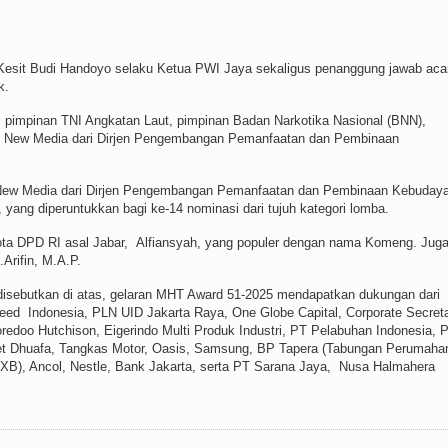
esit Budi Handoyo selaku Ketua PWI Jaya sekaligus penanggung jawab aca
k.
pimpinan TNI Angkatan Laut, pimpinan Badan Narkotika Nasional (BNN),
dan New Media dari Dirjen Pengembangan Pemanfaatan dan Pembinaan
dan New Media dari Dirjen Pengembangan Pemanfaatan dan Pembinaan Kebuday
ang diperuntukkan bagi ke-14 nominasi dari tujuh kategori lomba.
ta DPD RI asal Jabar, Alfiansyah, yang populer dengan nama Komeng. Jug
Arifin, M.A.P.
lah disebutkan di atas, gelaran MHT Award 51-2025 mendapatkan dukungan dari
eed Indonesia, PLN UID Jakarta Raya, One Globe Capital, Corporate Secret
edoo Hutchison, Eigerindo Multi Produk Industri, PT Pelabuhan Indonesia, 
et Dhuafa, Tangkas Motor, Oasis, Samsung, BP Tapera (Tabungan Perumaha
(JXB), Ancol, Nestle, Bank Jakarta, serta PT Sarana Jaya, Nusa Halmahera