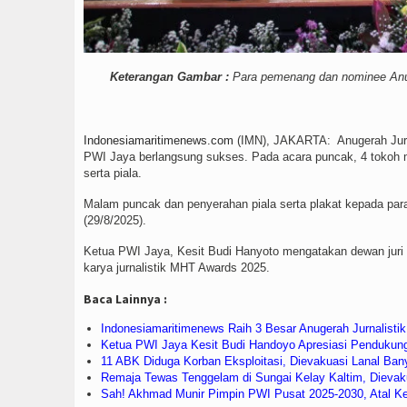
Keterangan Gambar :
Para pemenang dan nominee Anug
Indonesiamaritimenews.com
(IMN), JAKARTA: Anugerah Jurn
PWI Jaya berlangsung sukses. Pada acara puncak, 4 tokoh
serta piala.
Malam puncak dan penyerahan piala serta plakat kepada par
(29/8/2025).
Ketua PWI Jaya, Kesit Budi Hanyoto mengatakan dewan juri 
karya jurnalistik MHT Awards 2025.
Baca Lainnya :
Indonesiamaritimenews Raih 3 Besar Anugerah Jurnalist
Ketua PWI Jaya Kesit Budi Handoyo Apresiasi Penduku
11 ABK Diduga Korban Eksploitasi, Dievakuasi Lanal Ban
Remaja Tewas Tenggelam di Sungai Kelay Kaltim, Dieva
Sah! Akhmad Munir Pimpin PWI Pusat 2025-2030, Atal K