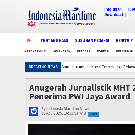
Info Iklan
Hub
Download
TENTANG KAMI
SUSUNAN REDAKSI
BERITA
INTERNASIONAL
KESEHATAN
EKSPOSE
EDUKASI
PELABUHAN
Kapal Terbakar di Belawan, Patkamla R
BREAKING NEWS
Aksi Kolaborasi Lindungi Mangrove dan
Kapal Terbakar di Belawan, Patkamla R
Anugerah Jurnalistik MHT 2
Aksi Kolaborasi Lindungi Mangrove dan
Penerima PWI Jaya Award
Kapal Terbakar di Belawan, Patkamla R
Aksi Kolaborasi Lindungi Mangrove dan
By
Indonesia Maritime News
30 Agu 2025, 16:33:54 WIB
NEWS