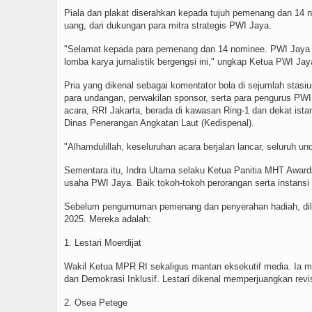
Piala dan plakat diserahkan kepada tujuh pemenang dan 14 n
uang, dari dukungan para mitra strategis PWI Jaya.
"Selamat kepada para pemenang dan 14 nominee. PWI Jaya bert
lomba karya jurnalistik bergengsi ini," ungkap Ketua PWI Ja
Pria yang dikenal sebagai komentator bola di sejumlah stas
para undangan, perwakilan sponsor, serta para pengurus PWI 
acara, RRI Jakarta, berada di kawasan Ring-1 dan dekat ist
Dinas Penerangan Angkatan Laut (Kedispenal).
"Alhamdulillah, keseluruhan acara berjalan lancar, seluruh un
Sementara itu, Indra Utama selaku Ketua Panitia MHT Award
usaha PWI Jaya. Baik tokoh-tokoh perorangan serta instansi
Sebelum pengumuman pemenang dan penyerahan hadiah, dil
2025. Mereka adalah:
1. Lestari Moerdijat
Wakil Ketua MPR RI sekaligus mantan eksekutif media. Ia m
dan Demokrasi Inklusif. Lestari dikenal memperjuangkan revisi
2. Osea Petege