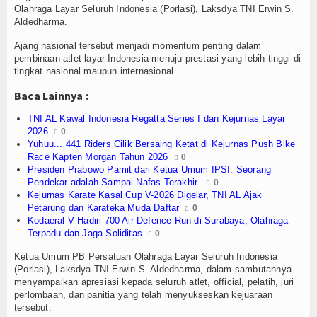
Olahraga
Olahraga Layar Seluruh Indonesia (Porlasi), Laksdya TNI Erwin S.
Aldedharma.
Perhubungan
Ajang nasional tersebut menjadi momentum penting dalam
pembinaan atlet layar Indonesia menuju prestasi yang lebih tinggi di
Religi
tingkat nasional maupun internasional.
Opini
Baca Lainnya :
TNI AL Kawal Indonesia Regatta Series I dan Kejurnas Layar
Pelabuhan
2026
0
Yuhuu... 441 Riders Cilik Bersaing Ketat di Kejurnas Push Bike
Politik
Race Kapten Morgan Tahun 2026
0
Presiden Prabowo Pamit dari Ketua Umum IPSI: Seorang
Pendekar adalah Sampai Nafas Terakhir
0
Seni & Budaya
Kejurnas Karate Kasal Cup V-2026 Digelar, TNI AL Ajak
Petarung dan Karateka Muda Daftar
0
Sorot
Kodaeral V Hadiri 700 Air Defence Run di Surabaya, Olahraga
Terpadu dan Jaga Soliditas
0
Tauziah
Ketua Umum PB Persatuan Olahraga Layar Seluruh Indonesia
(Porlasi), Laksdya TNI Erwin S. Aldedharma, dalam sambutannya
Tokoh
menyampaikan apresiasi kepada seluruh atlet, official, pelatih, juri
perlombaan, dan panitia yang telah menyukseskan kejuaraan
Wisata
tersebut.