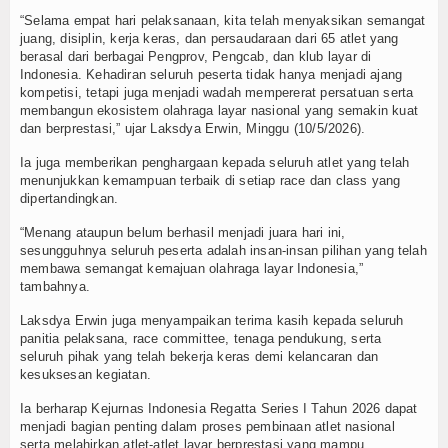
“Selama empat hari pelaksanaan, kita telah menyaksikan semangat
TV
juang, disiplin, kerja keras, dan persaudaraan dari 65 atlet yang
berasal dari berbagai Pengprov, Pengcab, dan klub layar di
Channel
Indonesia. Kehadiran seluruh peserta tidak hanya menjadi ajang
kompetisi, tetapi juga menjadi wadah mempererat persatuan serta
membangun ekosistem olahraga layar nasional yang semakin kuat
dan berprestasi,” ujar Laksdya Erwin, Minggu (10/5/2026).
Ia juga memberikan penghargaan kepada seluruh atlet yang telah
menunjukkan kemampuan terbaik di setiap race dan class yang
dipertandingkan.
“Menang ataupun belum berhasil menjadi juara hari ini,
sesungguhnya seluruh peserta adalah insan-insan pilihan yang telah
membawa semangat kemajuan olahraga layar Indonesia,”
tambahnya.
Laksdya Erwin juga menyampaikan terima kasih kepada seluruh
panitia pelaksana, race committee, tenaga pendukung, serta
seluruh pihak yang telah bekerja keras demi kelancaran dan
kesuksesan kegiatan.
Ia berharap Kejurnas Indonesia Regatta Series I Tahun 2026 dapat
menjadi bagian penting dalam proses pembinaan atlet nasional
serta melahirkan atlet-atlet layar berprestasi yang mampu